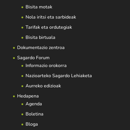
Bisita motak
Nola iritsi eta sarbideak
Tarifak eta ordutegiak
Bisita birtuala
Dokumentazio zentroa
Sagardo Forum
Informazio orokorra
Nazioarteko Sagardo Lehiaketa
Aurreko edizioak
Hedapena
Agenda
Boletina
Bloga