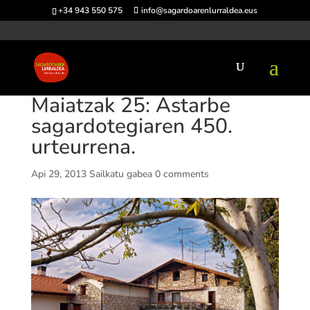
+34 943 550 575
info@sagardoarenlurraldea.eus
Maiatzak 25: Astarbe
sagardotegiaren 450.
urteurrena.
Api 29, 2013
Sailkatu gabea
0 comments