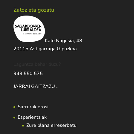
Zatoz eta gozatu
Kale Nagusia, 48
20115 Astigarraga Gipuzkoa
Laguntza behar duzu?
943 550 575
JARRAI GAITZAZU …
Sarrerak erosi
Esperientziak
Zure plana erreserbatu