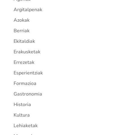
Argitalpenak
Azokak
Berriak
Ekitaldiak
Erakusketak
Errezetak
Esperientziak
Formazioa
Gastronomia
Historia
Kultura
Lehiaketak