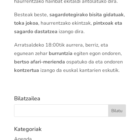
haurrentzako hainbat ekitaldi antolatuko dira.
Besteak beste,
sagardotegirako bisita gidatuak
,
toka jokoa
, haurrentzako ekintzak,
pintxoak eta
sagardo dastatzea
izango dira.
Arratsaldeko 18:00tik aurrera, berriz, eta
egunean zehar
burruntzia
egiten egon ondoren,
bertso afari-merienda
ospatuko da eta ondoren
kontzertua
izango da euskal kantarien eskutik.
Bilatzailea
Kategoriak
Agenda