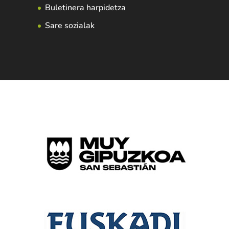
Buletinera harpidetza
Sare sozialak