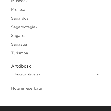
Museoak
Prentsa
Sagardoa
Sagardotegiak
Sagarra
Sagastia
Turismoa
Artxiboak
Artxiboak
Nola erreserbatu