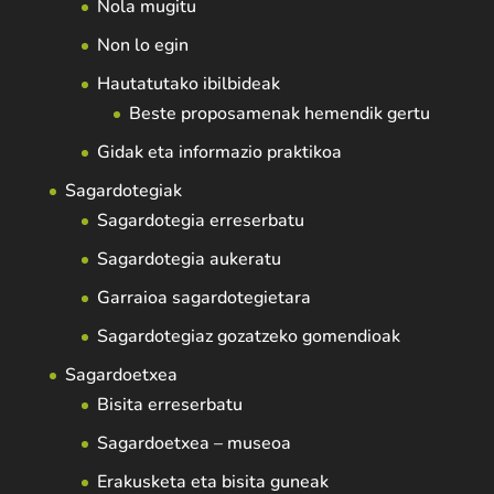
Nola mugitu
Non lo egin
Hautatutako ibilbideak
Beste proposamenak hemendik gertu
Gidak eta informazio praktikoa
Sagardotegiak
Sagardotegia erreserbatu
Sagardotegia aukeratu
Garraioa sagardotegietara
Sagardotegiaz gozatzeko gomendioak
Sagardoetxea
Bisita erreserbatu
Sagardoetxea – museoa
Erakusketa eta bisita guneak