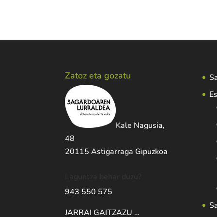
Zatoz eta gozatu
Sa
Es
Kale Nagusia,
48
20115 Astigarraga Gipuzkoa
Laguntza behar duzu?
943 550 575
S
JARRAI GAITZAZU …