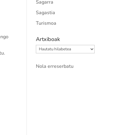
Sagarra
Sagastia
Turismoa
ango
Artxiboak
Artxiboak
tu.
Nola erreserbatu
.