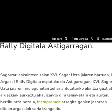
erosi
Esperientziak
Sagardotegiak
Sagardoetxea
Dokumen
Euskara
Partzuergoa
elemen
Rally Digitala Astigarragan.
Sagarrari eskaintzen zaion XVI. Sagar Uzta jaiaren barruan, 
Argazki Rally Digitala ospatuko da Astigarragan. XVI. Saga
Uzta jaiaren hiru egunetan zehar antolaturiko ekintza guztie
argazkiak aurkeztu ahal izango dira lehiaketara eta aurten,
berrikuntza bezala,
Instagramen
atsegite gehien jasotzen
dituen argazkiak saria izango du.