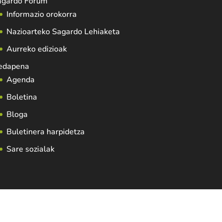
agardo Forum
Informazio orokorra
Nazioarteko Sagardo Lehiaketa
Aurreko edizioak
edapena
Agenda
Boletina
Bloga
Buletinera harpidetza
Sare sozialak