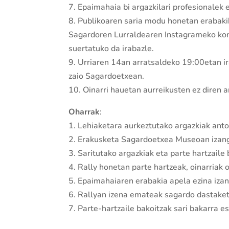
7. Epaimahaia bi argazkilari profesionalek
8. Publikoaren saria modu honetan erabakik
Sagardoren Lurraldearen Instagrameko kont
suertatuko da irabazle.
9. Urriaren 14an arratsaldeko 19:00etan ir
zaio Sagardoetxean.
10. Oinarri hauetan aurreikusten ez diren a
Oharrak
:
1. Lehiaketara aurkeztutako argazkiak anto
2. Erakusketa Sagardoetxea Museoan izang
3. Saritutako argazkiak eta parte hartzaile 
4. Rally honetan parte hartzeak, oinarriak 
5. Epaimahaiaren erabakia apela ezina izan
6. Rallyan izena emateak sagardo dastaketa
7. Parte-hartzaile bakoitzak sari bakarra e