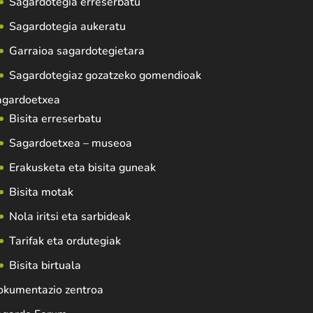
Sagardotegia erreserbatu
Sagardotegia aukeratu
Garraioa sagardotegietara
Sagardotegiaz gozatzeko gomendioak
agardoetxea
Bisita erreserbatu
Sagardoetxea – museoa
Erakusketa eta bisita guneak
Bisita motak
Nola iritsi eta sarbideak
Tarifak eta ordutegiak
Bisita birtuala
okumentazio zentroa