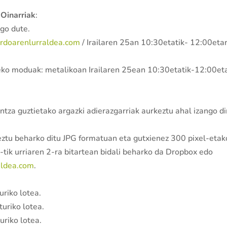
Oinarriak
:
ngo dute.
rdoarenlurraldea.com
/ Irailaren 25an 10:30etatik- 12:00eta
zeko moduak: metalikoan Irailaren 25ean 10:30etatik-12:00et
ntza guztietako argazki adierazgarriak aurkeztu ahal izango di
keztu beharko ditu JPG formatuan eta gutxienez 300 pixel-etak
-tik urriaren 2-ra bitartean bidali beharko da Dropbox edo
aldea.com
.
riko lotea.
uriko lotea.
uriko lotea.