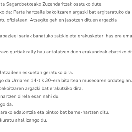
 eta Sagardoetxeako Zuzendaritzak osatuko dute.
o da: Parte hartzaile bakoitzaren argazki bat argitaratuko da
u ofizialean. Atsegite gehien jasotzen dituen argazkia
abazleei sariak banatuko zaizkie eta erakusketari hasiera em
razo guztiak rally hau antolatzen duen erakundeak ebatziko di
latzaileen eskuetan geratuko dira.
o da Urriaren 14-tik 30-era bitartean museoaren ordutegian
bakoitzaren argazki bat erakutsiko dira.
onartzen direla esan nahi du.
go da.
rako edalontzia eta pintxo bat barne-hartzen ditu.
skuratu ahal izango du.