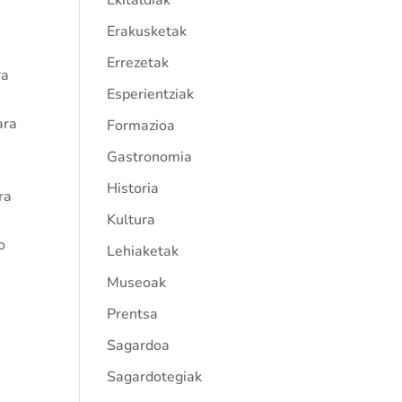
Ekitaldiak
Erakusketak
Errezetak
ra
Esperientziak
ara
Formazioa
Gastronomia
Historia
ra
Kultura
o
Lehiaketak
Museoak
Prentsa
Sagardoa
Sagardotegiak