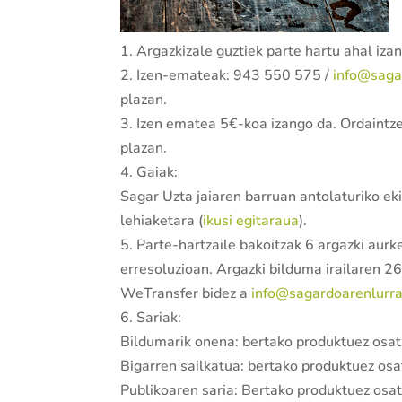
1. Argazkizale guztiek parte hartu ahal iza
2. Izen-emateak: 943 550 575 /
info@saga
plazan.
3. Izen ematea 5€-koa izango da. Ordaint
plazan.
4. Gaiak:
Sagar Uzta jaiaren barruan antolaturiko eki
lehiaketara (
ikusi egitaraua
).
5. Parte-hartzaile bakoitzak 6 argazki aur
erresoluzioan. Argazki bilduma irailaren 26
WeTransfer bidez a
info@sagardoarenlurr
6. Sariak:
Bildumarik onena: bertako produktuez osatu
Bigarren sailkatua: bertako produktuez osat
Publikoaren saria: Bertako produktuez osat