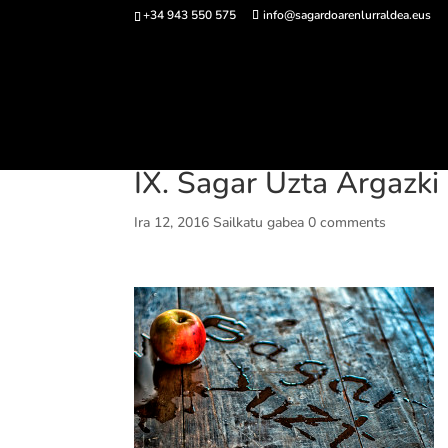
+34 943 550 575
info@sagardoarenlurraldea.eus
Sarrerak 
IX. Sagar Uzta Argazki 
Ira 12, 2016
Sailkatu gabea
0 comments