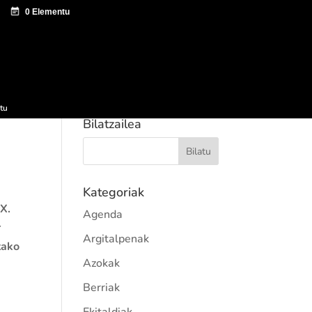
tazio zentroa
Sagardo Forum
Hedapena
tu
Bilatzailea
Kategoriak
IX.
Agenda
r
Argitalpenak
tako
Azokak
Berriak