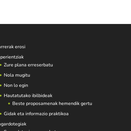
rrerak erosi
perientziak
Zure plana erreserbatu
Nola mugitu
Non lo egin
Hautatutako ibilbideak
Beste proposamenak hemendik gertu
Gidak eta informazio praktikoa
agardotegiak