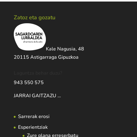
Zatoz eta gozatu
Kale Nagusia, 48
20115 Astigarraga Gipuzkoa
Laguntza behar duzu?
943 550 575
JARRAI GAITZAZU …
Sarrerak erosi
Esperientziak
Zure plana erreserbatu