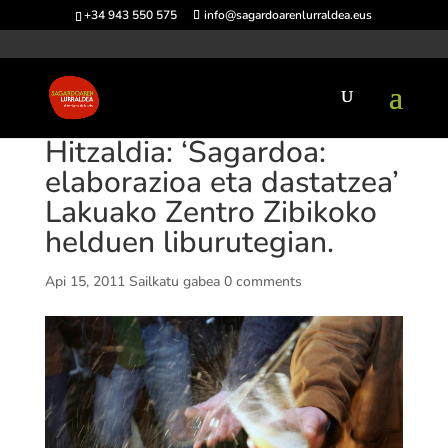
+34 943 550 575
info@sagardoarenlurraldea.eus
Hitzaldia: ‘Sagardoa:
elaborazioa eta dastatzea’
Lakuako Zentro Zibikoko
helduen liburutegian.
Api 15, 2011
Sailkatu gabea
0 comments