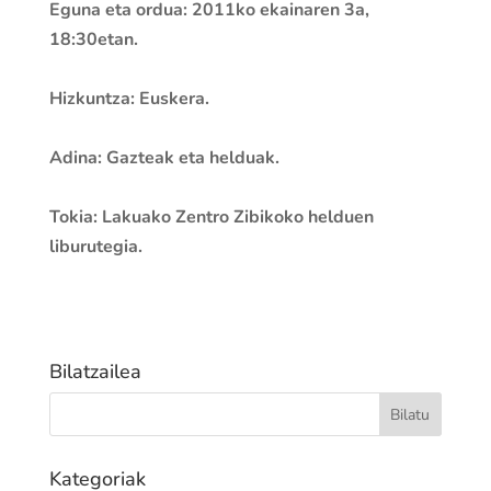
Eguna eta ordua:
2011ko ekainaren 3a,
18:30etan.
Hizkuntza:
Euskera.
Adina:
Gazteak eta helduak.
Tokia:
Lakuako Zentro Zibikoko helduen
liburutegia.
Bilatzailea
Kategoriak