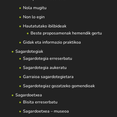
Nola mugitu
Non lo egin
Hautatutako ibilbideak
Beste proposamenak hemendik gertu
Gidak eta informazio praktikoa
Sagardotegiak
Sagardotegia erreserbatu
Sagardotegia aukeratu
Garraioa sagardotegietara
Sagardotegiaz gozatzeko gomendioak
Sagardoetxea
Bisita erreserbatu
Sagardoetxea – museoa