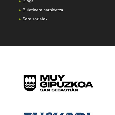
Bloga
Buletinera harpidetza
Sare sozialak