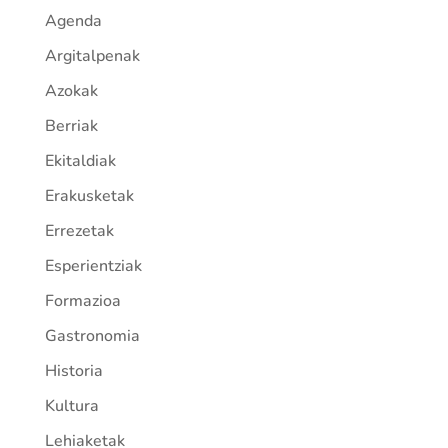
Agenda
Argitalpenak
Azokak
Berriak
Ekitaldiak
Erakusketak
Errezetak
Esperientziak
Formazioa
Gastronomia
Historia
Kultura
Lehiaketak