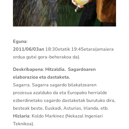
Eguna
:
2011/06/03an
18:30etatik 19:45etara(amaiera
ordua gutxi gora-beherakoa da).
Deskribapena
:
Hitzaldia.
Sagardoaren
elaborazioa eta dastaketa.
Sagarra. Sagarra sagardo bilakatzearen
prozesua azalduko da eta Europako herrialde
ezberdinetako sagardo dastaketak burutuko dira,
besteak beste, Euskadi, Asturias, Irlanda, etb.
Hizlaria
: Koldo Markinez (Nekazal Ingeniari
Teknikoa).