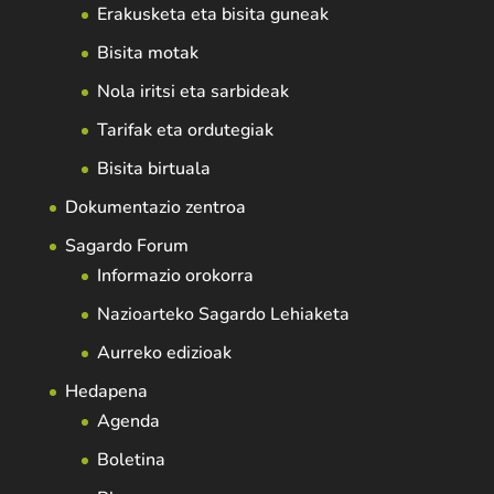
Erakusketa eta bisita guneak
Bisita motak
Nola iritsi eta sarbideak
Tarifak eta ordutegiak
Bisita birtuala
Dokumentazio zentroa
Sagardo Forum
Informazio orokorra
Nazioarteko Sagardo Lehiaketa
Aurreko edizioak
Hedapena
Agenda
Boletina