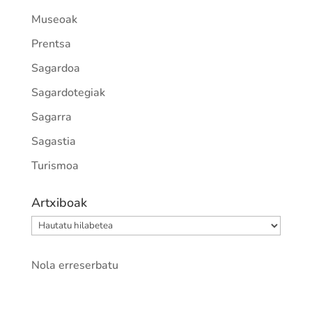
Museoak
Prentsa
Sagardoa
Sagardotegiak
Sagarra
Sagastia
Turismoa
Artxiboak
Artxiboak
Nola erreserbatu