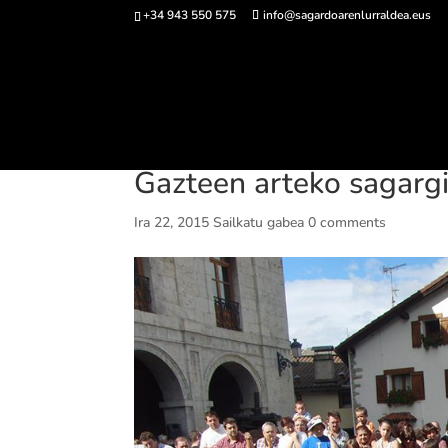
+34 943 550 575
info@sagardoarenlurraldea.eus
Sarrerak 
Gazteen arteko sagarg
Ira 22, 2015
Sailkatu gabea
0 comments