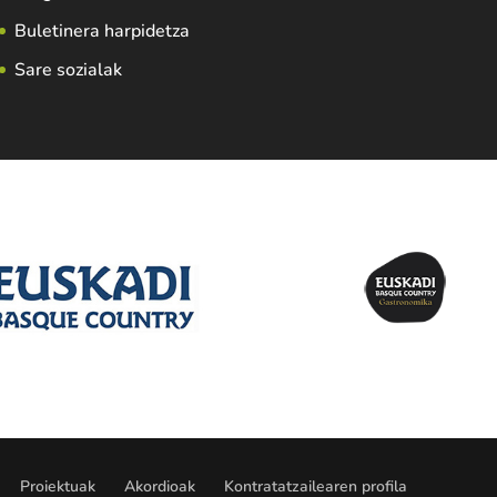
Buletinera harpidetza
Sare sozialak
Proiektuak
Akordioak
Kontratatzailearen profila