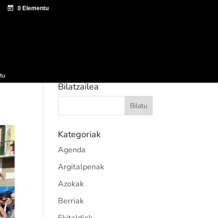
tazio zentroa
Sagardo Forum
Hedapena
tu
Bilatzailea
Kategoriak
Agenda
Argitalpenak
Azokak
Berriak