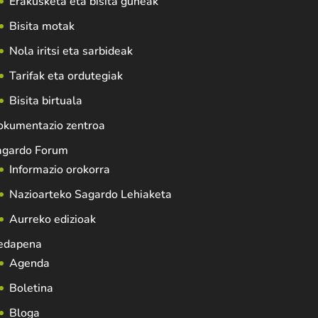
Erakusketa eta bisita guneak
Bisita motak
Nola iritsi eta sarbideak
Tarifak eta ordutegiak
Bisita birtuala
okumentazio zentroa
agardo Forum
Informazio orokorra
Nazioarteko Sagardo Lehiaketa
Aurreko edizioak
edapena
Agenda
Boletina
Bloga