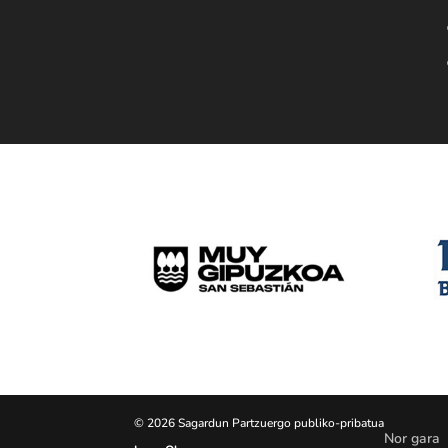
© 2026 Sagardun Partzuergo publiko-pribatua
Nor gara