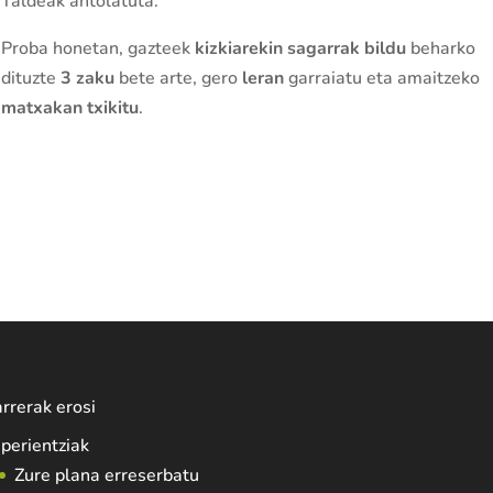
Taldeak antolatuta.
Proba honetan, gazteek
kizkiarekin sagarrak bildu
beharko
dituzte
3 zaku
bete arte, gero
leran
garraiatu eta amaitzeko
matxakan txikitu
.
rrerak erosi
perientziak
Zure plana erreserbatu