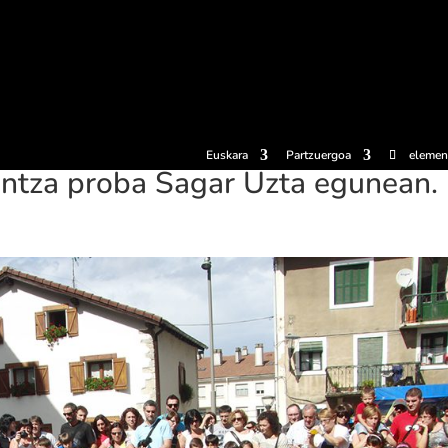
erosi
Esperientziak
Sagardotegiak
Sagardoetxea
Dokumen
Euskara
Partzuergoa
elemen
intza proba Sagar Uzta egunean.