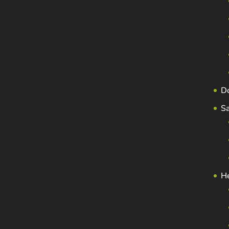
D
S
H