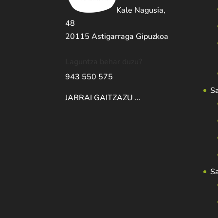
Kale Nagusia,
48
20115 Astigarraga Gipuzkoa
Laguntza behar duzu?
943 550 575
S
JARRAI GAITZAZU …
S