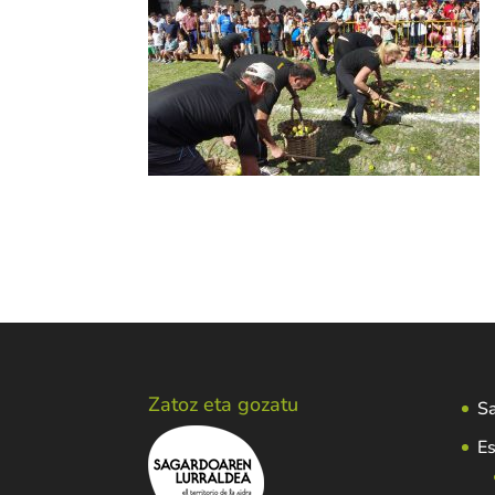
Zatoz eta gozatu
Sa
Es