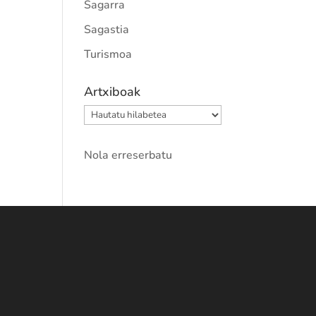
Sagarra
Sagastia
Turismoa
Artxiboak
Artxiboak
Nola erreserbatu