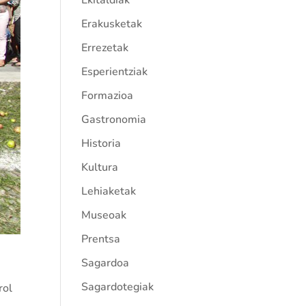
Ekitaldiak
Erakusketak
Errezetak
Esperientziak
Formazioa
Gastronomia
Historia
Kultura
Lehiaketak
Museoak
Prentsa
Sagardoa
Sagardotegiak
rol