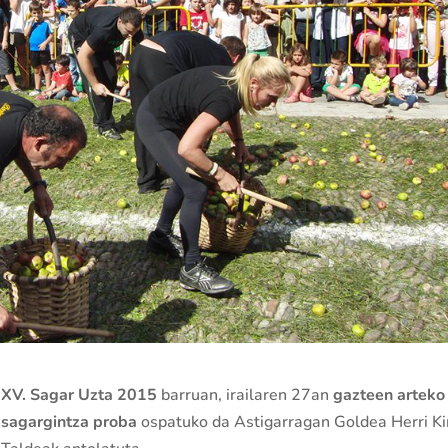
XV. Sagar Uzta 2015
barruan, irailaren 27an
gazteen arteko
sagargintza proba
ospatuko da Astigarragan Goldea Herri Ki