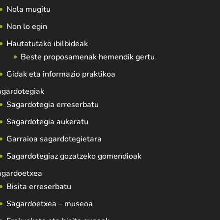
Nola mugitu
Non lo egin
Hautatutako ibilbideak
Beste proposamenak hemendik gertu
Gidak eta informazio praktikoa
agardotegiak
Sagardotegia erreserbatu
Sagardotegia aukeratu
Garraioa sagardotegietara
Sagardotegiaz gozatzeko gomendioak
agardoetxea
Bisita erreserbatu
Sagardoetxea – museoa