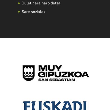
Buletinera harpidetza
Sare sozialak