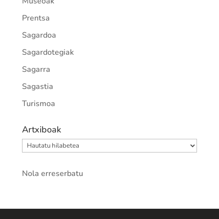
Museoak
Prentsa
Sagardoa
Sagardotegiak
Sagarra
Sagastia
Turismoa
Artxiboak
Artxiboak
Nola erreserbatu