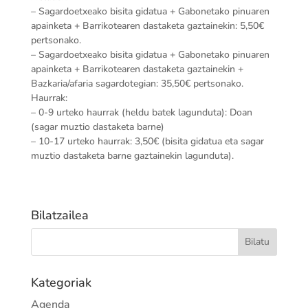
– Sagardoetxeako bisita gidatua + Gabonetako pinuaren
apainketa + Barrikotearen dastaketa gaztainekin: 5,50€
pertsonako.
– Sagardoetxeako bisita gidatua + Gabonetako pinuaren
apainketa + Barrikotearen dastaketa gaztainekin +
Bazkaria/afaria sagardotegian: 35,50€ pertsonako.
Haurrak:
– 0-9 urteko haurrak (heldu batek lagunduta): Doan
(sagar muztio dastaketa barne)
– 10-17 urteko haurrak: 3,50€ (bisita gidatua eta sagar
muztio dastaketa barne gaztainekin lagunduta).
Bilatzailea
Kategoriak
Agenda