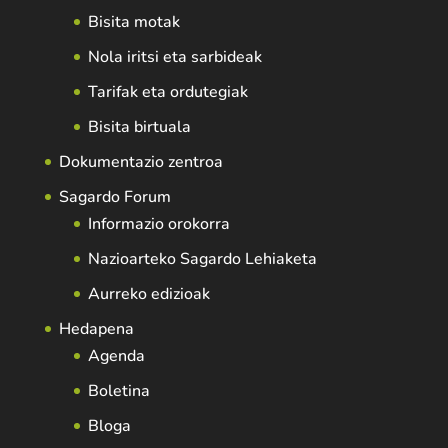
Bisita motak
Nola iritsi eta sarbideak
Tarifak eta ordutegiak
Bisita birtuala
Dokumentazio zentroa
Sagardo Forum
Informazio orokorra
Nazioarteko Sagardo Lehiaketa
Aurreko edizioak
Hedapena
Agenda
Boletina
Bloga