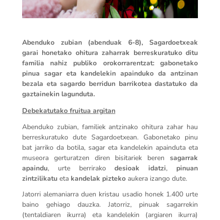
Abenduko zubian (abenduak 6-8), Sagardoetxeak
garai honetako ohitura zaharrak berreskuratuko ditu
familia nahiz publiko orokorrarentzat: gabonetako
pinua sagar eta kandelekin apainduko da antzinan
bezala eta sagardo berridun barrikotea dastatuko da
gaztainekin lagunduta.
Debekatutako fruitua argitan
Abenduko zubian, familiek antzinako ohitura zahar hau
berreskuratuko dute Sagardoetxean. Gabonetako pinu
bat jarriko da botila, sagar eta kandelekin apainduta eta
museora gerturatzen diren bisitariek beren
sagarrak
apaindu
, urte berrirako
desioak idatzi
,
pinuan
zintzilikatu
eta
kandelak pizteko
aukera izango dute.
Jatorri alemaniarra duen kristau usadio honek 1.400 urte
baino gehiago dauzka. Jatorriz, pinuak sagarrekin
(tentaldiaren ikurra) eta kandelekin (argiaren ikurra)