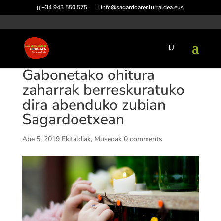
+34 943 550 575
info@sagardoarenlurraldea.eus
Gabonetako ohitura
zaharrak berreskuratuko
dira abenduko zubian
Sagardoetxean
Abe 5, 2019
Ekitaldiak
,
Museoak
0 comments