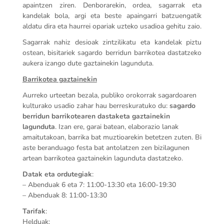
apaintzen ziren. Denborarekin, ordea, sagarrak eta
kandelak bola, argi eta beste apaingarri batzuengatik
aldatu dira eta haurrei opariak uzteko usadioa gehitu zaio.
Sagarrak nahiz desioak zintzilikatu eta kandelak piztu
ostean, bisitariek sagardo berridun barrikotea dastatzeko
aukera izango dute gaztainekin lagunduta.
Barrikotea gaztainekin
Aurreko urteetan bezala, publiko orokorrak sagardoaren
kulturako usadio zahar hau berreskuratuko du:
sagardo
berridun barrikotearen dastaketa gaztainekin
lagunduta
. Izan ere, garai batean, elaborazio lanak
amaitutakoan, barrika bat muztioarekin betetzen zuten. Bi
aste beranduago festa bat antolatzen zen bizilagunen
artean barrikotea gaztainekin lagunduta dastatzeko.
Datak eta ordutegiak
:
– Abenduak 6 eta 7: 11:00-13:30 eta 16:00-19:30
– Abenduak 8: 11:00-13:30
Tarifak
:
Helduak: