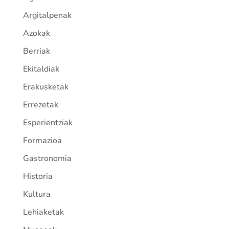
Argitalpenak
Azokak
Berriak
Ekitaldiak
Erakusketak
Errezetak
Esperientziak
Formazioa
Gastronomia
Historia
Kultura
Lehiaketak