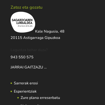
Zatoz eta gozatu
Kale Nagusia, 48
20115 Astigarraga Gipuzkoa
Laguntza behar duzu?
943 550 575
JARRAI GAITZAZU …
Sarrerak erosi
Esperientziak
Zure plana erreserbatu