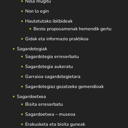
Nola mugitu
Non lo egin
Hautatutako ibilbideak
Beste proposamenak hemendik gertu
Gidak eta informazio praktikoa
Sagardotegiak
Sagardotegia erreserbatu
Sagardotegia aukeratu
Garraioa sagardotegietara
Sagardotegiaz gozatzeko gomendioak
Sagardoetxea
Bisita erreserbatu
Sagardoetxea – museoa
Erakusketa eta bisita guneak