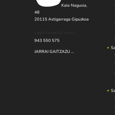
Kale Nagusia,
48
20115 Astigarraga Gipuzkoa
Laguntza behar duzu?
943 550 575
S
JARRAI GAITZAZU …
S