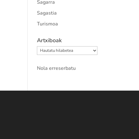
Sagarra
Sagastia
Turismoa
Artxiboak
Artxiboak
Nola erreserbatu