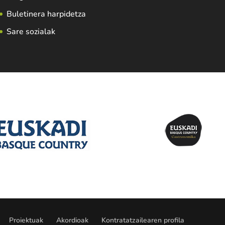
Buletinera harpidetza
Sare sozialak
Proiektuak
Akordioak
Kontratatzailearen profila