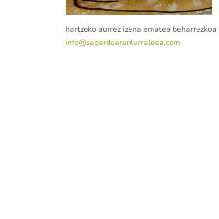
hartzeko aurrez izena ematea beharrezkoa
info@sagardoarenlurraldea.com