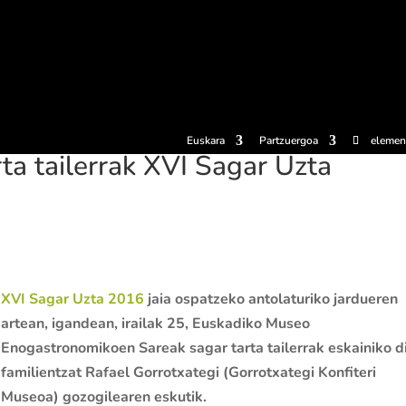
erosi
Esperientziak
Sagardotegiak
Sagardoetxea
Dokumen
Euskara
Partzuergoa
elemen
ta tailerrak XVI Sagar Uzta
XVI Sagar Uzta 2016
jaia ospatzeko antolaturiko jardueren
artean, igandean, irailak 25, Euskadiko Museo
Enogastronomikoen Sareak sagar tarta tailerrak eskainiko d
familientzat Rafael Gorrotxategi (Gorrotxategi Konfiteri
Museoa) gozogilearen eskutik.