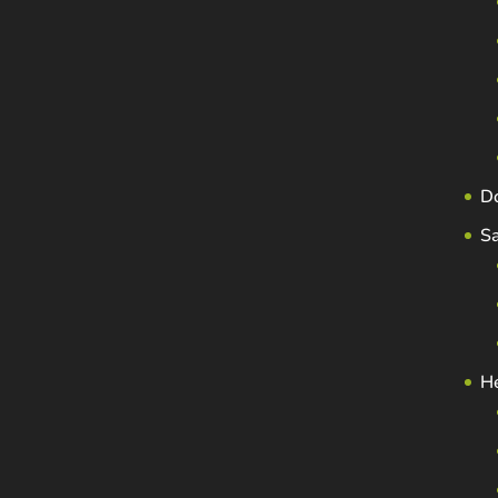
D
S
H