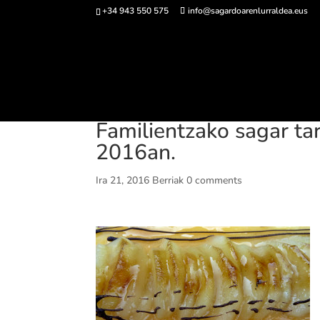
+34 943 550 575
info@sagardoarenlurraldea.eus
Sarrerak 
Familientzako sagar tar
2016an.
Ira 21, 2016
Berriak
0 comments