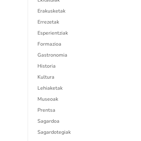
Ekitaldiak
Erakusketak
Errezetak
Esperientziak
Formazioa
Gastronomia
Historia
Kultura
Lehiaketak
Museoak
Prentsa
Sagardoa
Sagardotegiak