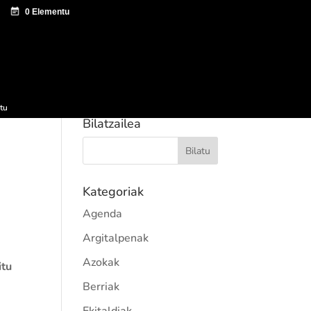
tazio zentroa
Sagardo Forum
Hedapena
tu
Bilatzailea
Kategoriak
Agenda
Argitalpenak
Azokak
itu
Berriak