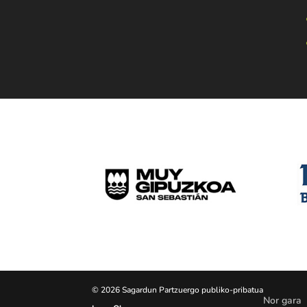
© 2026 Sagardun Partzuergo publiko-pribatua
Nor gara