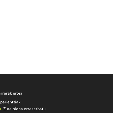
rrerak erosi
perientziak
Zure plana erreserbatu