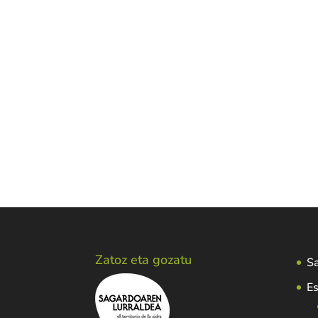
Zatoz eta gozatu
Sa
Es