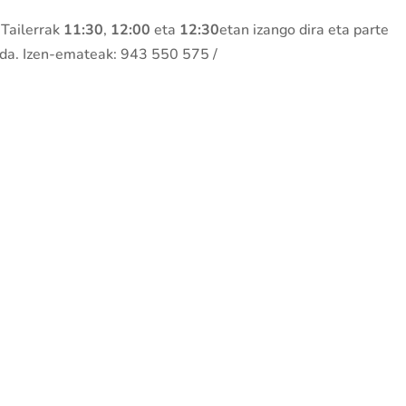
Tailerrak
11:30
,
12:00
eta
12:30
etan izango dira eta parte
 da. Izen-emateak: 943 550 575 /