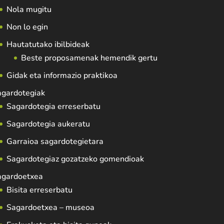
Nola mugitu
Non lo egin
Hautatutako ibilbideak
Beste proposamenak hemendik gertu
Gidak eta informazio praktikoa
agardotegiak
Sagardotegia erreserbatu
Sagardotegia aukeratu
Garraioa sagardotegietara
Sagardotegiaz gozatzeko gomendioak
agardoetxea
Bisita erreserbatu
Sagardoetxea – museoa