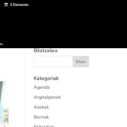
tazio zentroa
Sagardo Forum
Hedapena
tu
Bilatzailea
Kategoriak
Agenda
Argitalpenak
Azokak
Berriak