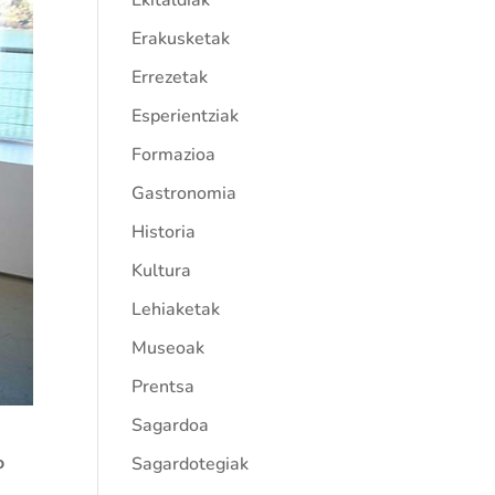
Ekitaldiak
Erakusketak
Errezetak
Esperientziak
Formazioa
Gastronomia
Historia
Kultura
Lehiaketak
Museoak
Prentsa
Sagardoa
o
Sagardotegiak