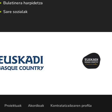
Buletinera harpidetza
Sare sozialak
Proiektuak
Akordioak
Kontratatzailearen profila