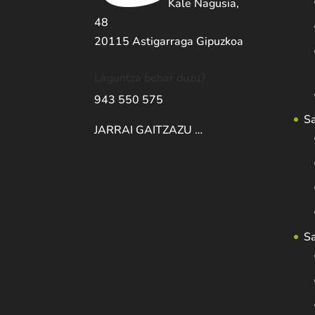
Kale Nagusia,
48
20115 Astigarraga Gipuzkoa
Laguntza behar duzu?
943 550 575
S
JARRAI GAITZAZU …
S