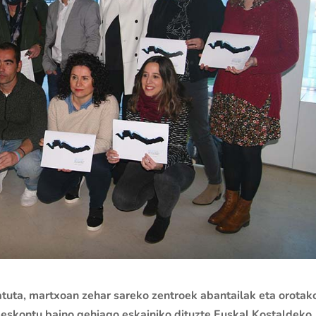
tuta, martxoan zehar sareko zentroek abantailak eta orotak
deskontu baino gehiago eskainiko dituzte Euskal Kostaldeko