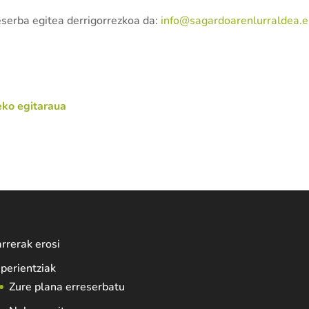
reserba egitea derrigorrezkoa da:
info@sagardoarenlurraldea.
eko egitaraua
rrerak erosi
perientziak
Zure plana erreserbatu