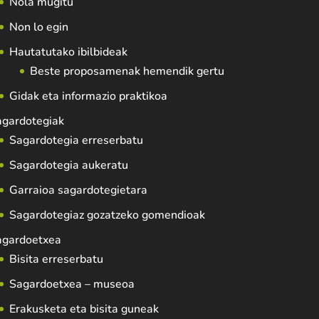
Nola mugitu
Non lo egin
Hautatutako ibilbideak
Beste proposamenak hemendik gertu
Gidak eta informazio praktikoa
agardotegiak
Sagardotegia erreserbatu
Sagardotegia aukeratu
Garraioa sagardotegietara
Sagardotegiaz gozatzeko gomendioak
agardoetxea
Bisita erreserbatu
Sagardoetxea – museoa
Erakusketa eta bisita guneak