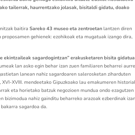
o tailerrak, haurrentzako jolasak, bisitaldi gidatu, doako
nitzak baitira
Sareko 43 museo eta zentroetan
lantzen diren
 proposamen gehienek: ezohikoak eta mugatuak izango dira,
ekintzaileak sagardogintzan” erakusketaren bisita gidatu
meak lan asko egin behar izan zuen familiaren beharrei aurr
agastietan lanean nahiz sagardoaren salerosketan ziharduten
 XVI-XVIII. mendeetako Gipuzkoako lau emakumeren historia
zkarrak eta horietako batzuk negozioen mundua ondo ezagutzen
en bizimodua nahiz gainditu beharreko arazoak ezberdinak iza
 bakarra sagardoa da.