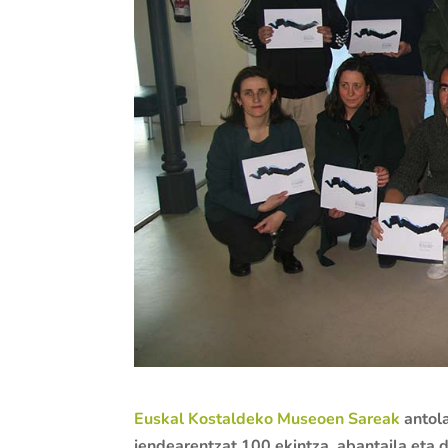
Euskal Kostaldeko Museoen Sareak
antola
jendearentzat 100 ekintza, abantaila eta 