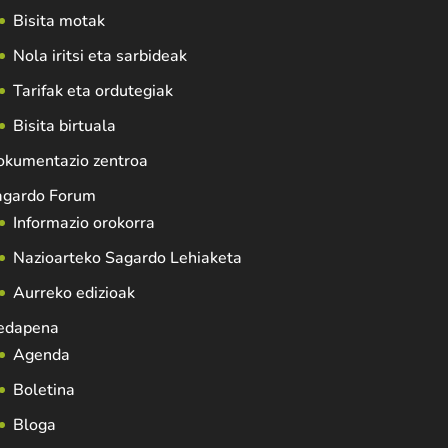
Bisita motak
Nola iritsi eta sarbideak
Tarifak eta ordutegiak
Bisita birtuala
okumentazio zentroa
agardo Forum
Informazio orokorra
Nazioarteko Sagardo Lehiaketa
Aurreko edizioak
edapena
Agenda
Boletina
Bloga