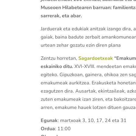
Museoen Hilabetearen barruan: familientzak
sarrerak, eta abar.
Jarduerak eta edukiak anitzak izango dira, a
gaiak, baina badute zerbait amankomunean
urtean zehar gozatu ezin diren plana
Zentzu horretan,
Sagardoetxeak
“Emakume 
eskainiko ditu.
XVI-XVIII. mendeetan emaku
egiteko. Gipuzkoan, gainera, ohikoa zen s
emakumeak aurkitzea. Erakusketa honetan,
ezagutzen dira. Ausartak, ekintzaileak, a
zuten emakumeak izan ziren, eta bakoitzar
arren, emakume hauek lotzen dituen gauza
Egunak
: martxoak 3, 10, 17, 24 eta 31
Ordua
: 11:00