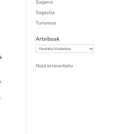
Sagarra
Sagastia
Turismoa
Artxiboak
Artxiboak
ak
e
Nola erreserbatu
k
n