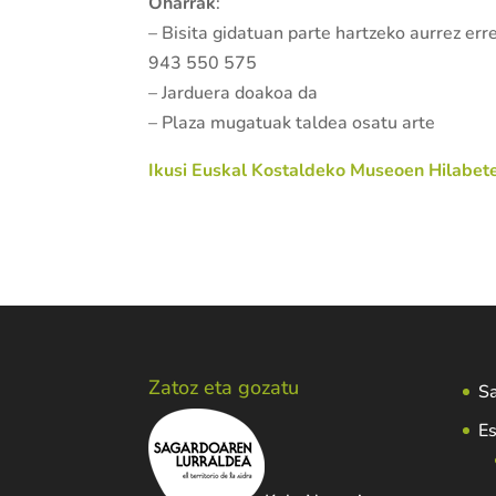
Oharrak
:
– Bisita gidatuan parte hartzeko aurrez er
943 550 575
– Jarduera doakoa da
– Plaza mugatuak taldea osatu arte
Ikusi Euskal Kostaldeko Museoen Hilabet
Zatoz eta gozatu
Sa
Es