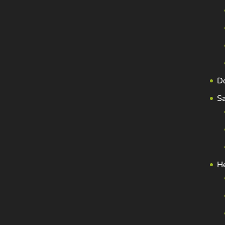
D
S
H