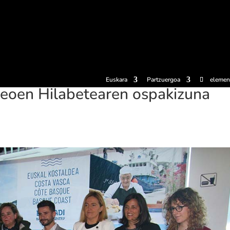
erosi
Esperientziak
Sagardotegiak
Sagardoetxea
Dokumen
Euskara
Partzuergoa
elemen
eoen Hilabetearen ospakizuna