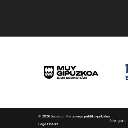
© 2026 Sagardun Partzuergo publiko-pribatua
Nor gara
Lege Oharra