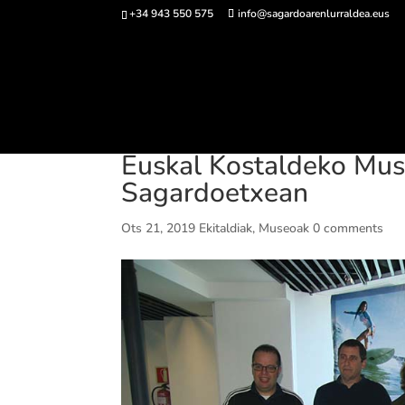
+34 943 550 575
info@sagardoarenlurraldea.eus
Sarrerak 
Euskal Kostaldeko Mus
Sagardoetxean
Ots 21, 2019
Ekitaldiak
,
Museoak
0 comments