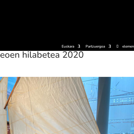
erosi
Esperientziak
Sagardotegiak
Sagardoetxea
Dokumen
Euskara
Partzuergoa
elemen
eoen hilabetea 2020