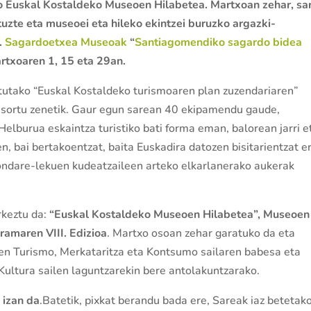
 Euskal Kostaldeko Museoen Hilabetea. Martxoan zehar, sa
tuzte eta museoei eta hileko ekintzei buruzko argazki-
.
Sagardoetxea Museoak
“
Santiagomendiko sagardo bidea
artxoaren 1, 15 eta 29an.
atutako “Euskal Kostaldeko turismoaren plan zuzendariaren”
sortu zenetik. Gaur egun sarean 40 ekipamendu gaude,
Helburua eskaintza turistiko bati forma eman, balorean jarri e
n, bai bertakoentzat, baita Euskadira datozen bisitarientzat e
 ondare-lekuen kudeatzaileen arteko elkarlanerako aukerak
rkeztu da:
“Euskal Kostaldeko Museoen Hilabetea”, Museoen
ramaren VIII. Edizioa
. Martxo osoan zehar garatuko da eta
aren Turismo, Merkataritza eta Kontsumo sailaren babesa eta
Kultura sailen laguntzarekin bere antolakuntzarako.
izan da
.Batetik, pixkat berandu bada ere, Sareak iaz betetak