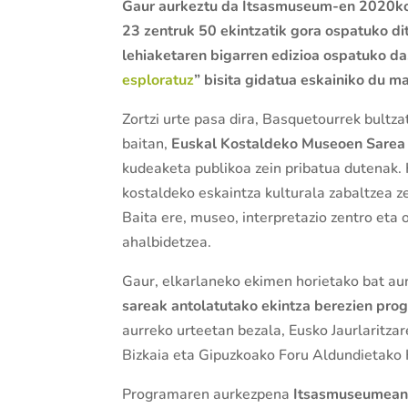
Gaur aurkeztu da Itsasmuseum-en 2020ko
23 zentruk 50 ekintzatik gora ospatuko di
lehiaketaren bigarren edizioa ospatuko da
esploratuz
” bisita gidatua eskainiko du m
Zortzi urte pasa dira, Basquetourrek bultz
baitan,
Euskal Kostaldeko Museoen Sarea
kudeaketa publikoa zein pribatua dutenak. 
kostaldeko eskaintza kulturala zabaltzea ze
Baita ere, museo, interpretazio zentro eta
ahalbidetzea.
Gaur, elkarlaneko ekimen horietako bat au
sareak antolatutako ekintza berezien prog
aurreko urteetan bezala, Eusko Jaurlaritz
Bizkaia eta Gipuzkoako Foru Aldundietako 
Programaren aurkezpena
Itsasmuseumean 