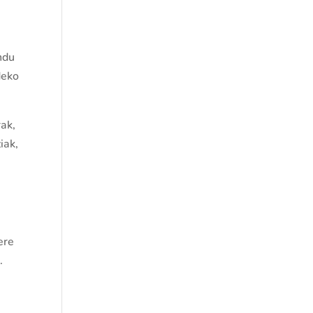
ndu
deko
rak,
iak,
ere
.