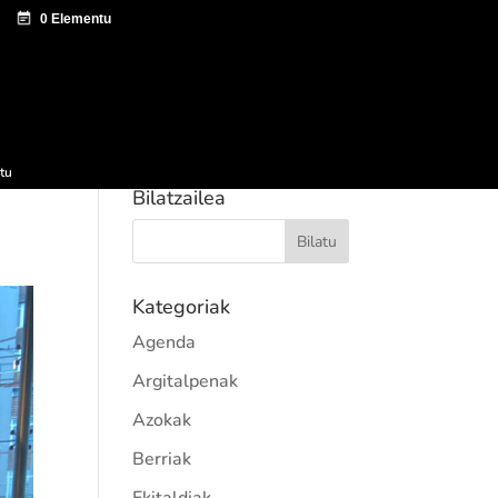
tazio zentroa
Sagardo Forum
Hedapena
tu
Bilatzailea
Kategoriak
Agenda
Argitalpenak
Azokak
Berriak