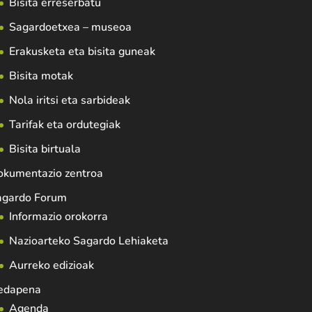
Bisita erreserbatu
Sagardoetxea – museoa
Erakusketa eta bisita guneak
Bisita motak
Nola iritsi eta sarbideak
Tarifak eta ordutegiak
Bisita birtuala
okumentazio zentroa
agardo Forum
Informazio orokorra
Nazioarteko Sagardo Lehiaketa
Aurreko edizioak
edapena
Agenda