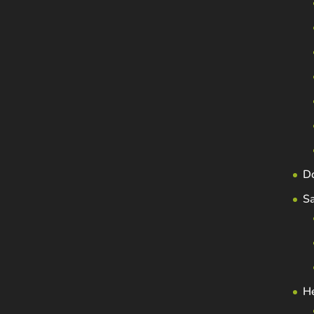
D
S
H