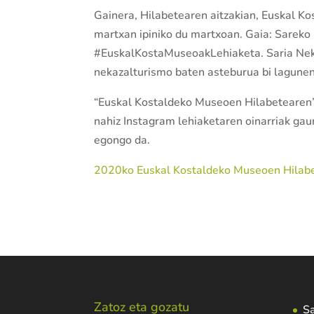
Gainera, Hilabetearen aitzakian, Euskal 
martxan ipiniko du martxoan. Gaia: Sareko
#EuskalKostaMuseoakLehiaketa. Saria Neka
nekazalturismo baten asteburua bi lagunen
“Euskal Kostaldeko Museoen Hilabetearen”
nahiz Instagram lehiaketaren oinarriak gau
egongo da.
2020ko Euskal Kostaldeko Museoen Hilabe
Zatoz eta gozatu
Sa