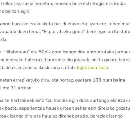
patzeko. Iaz, sasoi honetan, museoa bere estrategia eta irudia
na bertan egin.
kano
ri buruzko erakusketa bat duelako eta, izan ere, lehen mu
zabaldu duen lema, “Esploratzeko grina”, bere egin du Kostal
 da.
e “Hilabetean” eta 50dik gora izango dira antolatutako jardue
ilientzako tailerrak, haurrentzako jolasak, bisita gidatu berez
ilbideak, zuzeneko ikuskizunak, etab.
Egitaraua ikusi
.
tan errepikatuko dira, eta hortaz, osotara
100 plan baina
i eta 31 artean.
parte hartzaileek esfortzu handia egin dute aurtengo ekintzak 
ak beste, esperientzia hauek urtean zehar ezin direlako gozatu
oak izango dira eta hala ez direnek prezio, bereziak izango