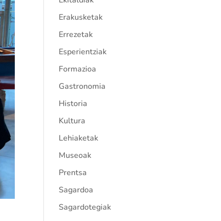
Ekitaldiak
Erakusketak
Errezetak
Esperientziak
Formazioa
Gastronomia
Historia
Kultura
Lehiaketak
Museoak
Prentsa
Sagardoa
Sagardotegiak