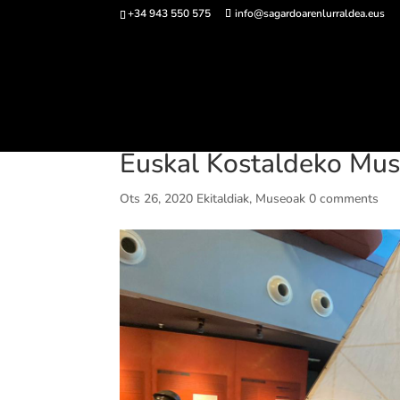
+34 943 550 575
info@sagardoarenlurraldea.eus
Sarrerak 
Euskal Kostaldeko Mus
Ots 26, 2020
Ekitaldiak
,
Museoak
0 comments