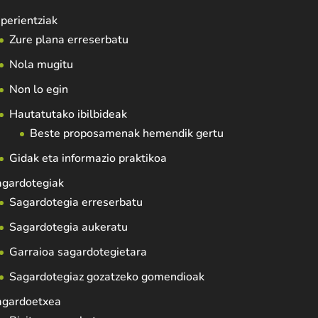
perientziak
Zure plana erreserbatu
Nola mugitu
Non lo egin
Hautatutako ibilbideak
Beste proposamenak hemendik gertu
Gidak eta informazio praktikoa
agardotegiak
Sagardotegia erreserbatu
Sagardotegia aukeratu
Garraioa sagardotegietara
Sagardotegiaz gozatzeko gomendioak
agardoetxea