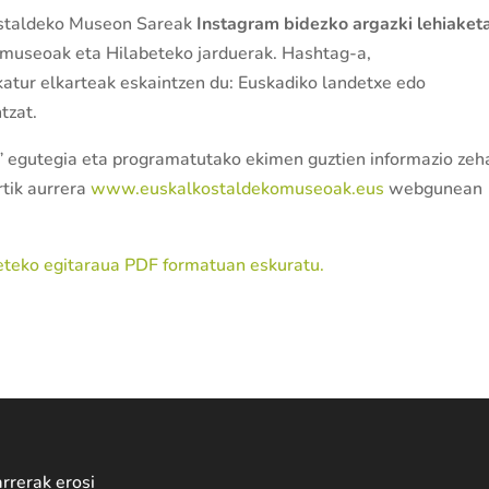
Kostaldeko Museon Sareak
Instagram bidezko argazki lehiaket
 museoak eta Hilabeteko jarduerak. Hashtag-a,
tur elkarteak eskaintzen du: Euskadiko landetxe edo
tzat.
 egutegia eta programatutako ekimen guztien informazio zeh
rtik aurrera
www.euskalkostaldekomuseoak.eus
webgunean
teko egitaraua PDF formatuan eskuratu.
rrerak erosi