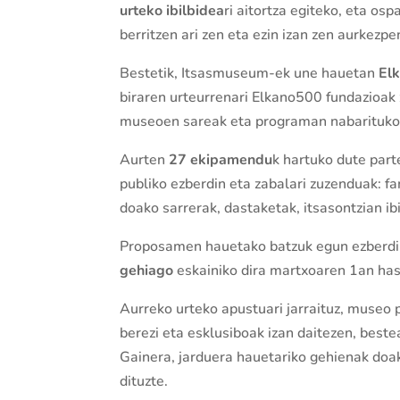
urteko ibilbidea
ri aitortza egiteko, eta os
berritzen ari zen eta ezin izan zen aurkezpe
Bestetik, Itsasmuseum-ek une hauetan
El
biraren urteurrenari Elkano500 fundazioak 
museoen sareak eta programan nabarituko
Aurten
27 ekipamendu
k hartuko dute part
publiko ezberdin eta zabalari zuzenduak: fam
doako sarrerak, dastaketak, itsasontzian ib
Proposamen hauetako batzuk egun ezberdine
gehiago
eskainiko dira martxoaren 1an has
Aurreko urteko apustuari jarraituz, museo 
berezi eta esklusiboak izan daitezen, beste
Gainera, jarduera hauetariko gehienak doak
dituzte.