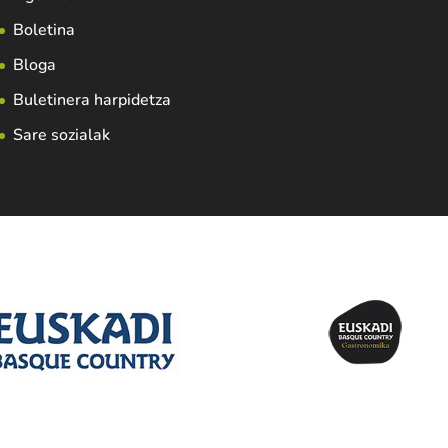
Boletina
Bloga
Buletinera harpidetza
Sare sozialak