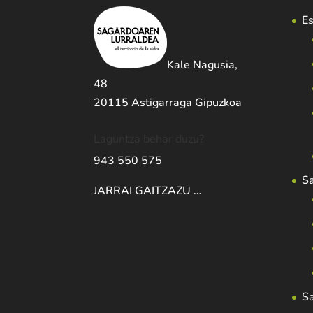
Es
Kale Nagusia,
48
20115 Astigarraga Gipuzkoa
Laguntza behar duzu?
943 550 575
S
JARRAI GAITZAZU …
S