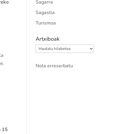
reko
Sagarra
Sagastia
Turismoa
Artxiboak
Artxiboak
ta
re.
Nola erreserbatu
o
15