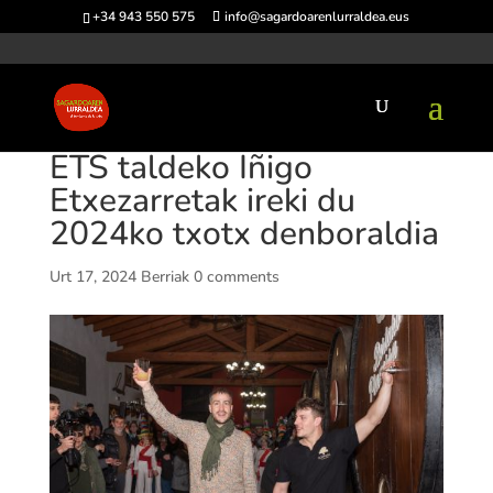
+34 943 550 575
info@sagardoarenlurraldea.eus
ETS taldeko Iñigo
Etxezarretak ireki du
2024ko txotx denboraldia
Urt 17, 2024
Berriak
0 comments