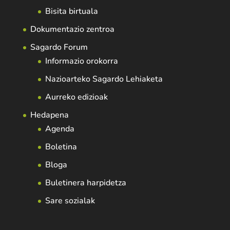
Bisita birtuala
Dokumentazio zentroa
Sagardo Forum
Informazio orokorra
Nazioarteko Sagardo Lehiaketa
Aurreko edizioak
Hedapena
Agenda
Boletina
Bloga
Buletinera harpidetza
Sare sozialak