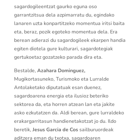
sagardogileentzat gaurko eguna oso
garrantzitsua dela azpimarratu du, egindako
lanaren uzta konpartitzeko momentua iritsi baita
eta, beraz, pozik egoteko momentua dela. Era
berean adierazi du sagardogileek ekarpen handia
egiten diotela gure kulturari, sagardotegiak
gertukoetaz gozatzeko parada dira eta.
Bestalde,
Azahara Dominguez,
Mugikortasuneko, Turismoko eta Lurralde
Antolaketako diputatuak esan duenez,
sagardoarena energia eta ilusioz beteriko
sektorea da, eta horren atzean lan eta jakite
asko ezkutatzen da. Aldi berean, gure lurraldeko
erakargarritasun handienetakotzat jo du. Ildo
beretik,
Jesus Garcia de Cos
sailburuordeak
aditzera eman du txotxa, sagardoaren