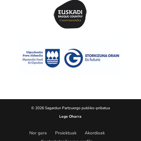
© 2026 Sagardun Partzuergo publiko-pribatua
Lege Oharra
Nor gara
Proiektuak
Akordioak