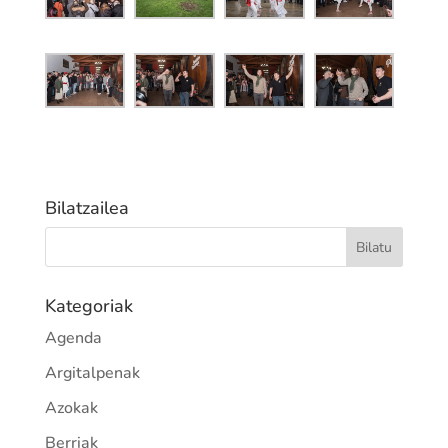
Bilatzailea
Kategoriak
Agenda
Argitalpenak
Azokak
Berriak