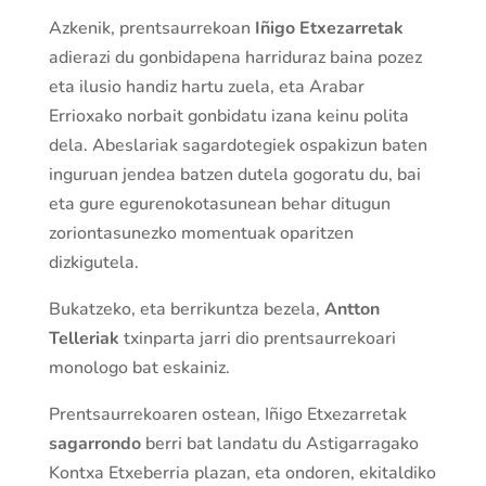
Azkenik, prentsaurrekoan
Iñigo Etxezarretak
adierazi du gonbidapena harriduraz baina pozez
eta ilusio handiz hartu zuela, eta Arabar
Errioxako norbait gonbidatu izana keinu polita
dela. Abeslariak sagardotegiek ospakizun baten
inguruan jendea batzen dutela gogoratu du, bai
eta gure egurenokotasunean behar ditugun
zoriontasunezko momentuak oparitzen
dizkigutela.
Bukatzeko, eta berrikuntza bezela,
Antton
Telleriak
txinparta jarri dio prentsaurrekoari
monologo bat eskainiz.
Prentsaurrekoaren ostean, Iñigo Etxezarretak
sagarrondo
berri bat landatu du Astigarragako
Kontxa Etxeberria plazan, eta ondoren, ekitaldiko