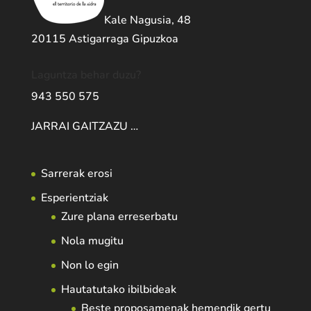
Kale Nagusia, 48
20115 Astigarraga Gipuzkoa
Laguntza behar duzu?
943 550 575
JARRAI GAITZAZU …
Sarrerak erosi
Esperientziak
Zure plana erreserbatu
Nola mugitu
Non lo egin
Hautatutako ibilbideak
Beste proposamenak hemendik gertu