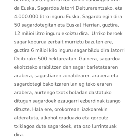
da Euskal Sagardoa Jatorri Deiturarentzako, eta
4.000.000 litro inguru Euskal Sagardo egin dira
50 sagardotegitan eta Euskal Herrian, guztira,
12 milioi litro inguru ekoiztu dira. Urriko beroek
sagar kopurua zerbait murriztu bazuten ere,
guztira 6 milioi kilo inguru sagar bildu dira Jatorri
Deiturako 500 hektareatan. Gainera, sagardoa
ekoitzteko erabiltzen den sagar barietatearen
arabera, sagastiaren zonaldearen arabera eta
sagardotegi bakoitzaren lan egiteko eraren
arabera, aurtengo txotx boladan dastatuko
ditugun sagardoek ezaugarri ezberdinak izango
dituzte. Hala ere, orokorrean, iazkoarekin
alderatuta, alkohol graduazio eta gorputz
txikiagoa dute sagardoek, eta oso lurrintsuak
dira.