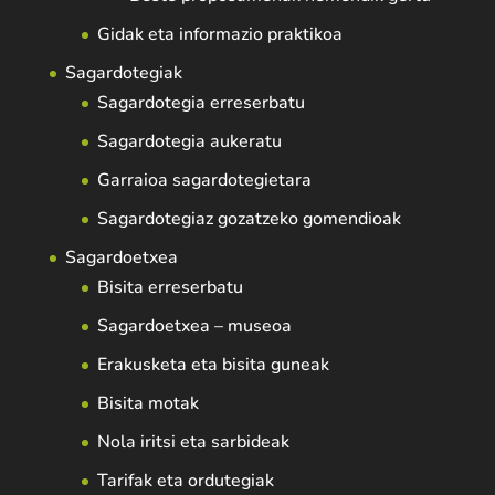
Gidak eta informazio praktikoa
Sagardotegiak
Sagardotegia erreserbatu
Sagardotegia aukeratu
Garraioa sagardotegietara
Sagardotegiaz gozatzeko gomendioak
Sagardoetxea
Bisita erreserbatu
Sagardoetxea – museoa
Erakusketa eta bisita guneak
Bisita motak
Nola iritsi eta sarbideak
Tarifak eta ordutegiak