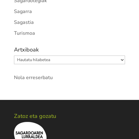
Sagardotegiak
Sagarra
Sagastia
Turismoa
Artxiboak
Artxiboak
Nola erreserbatu
Zatoz eta gozatu