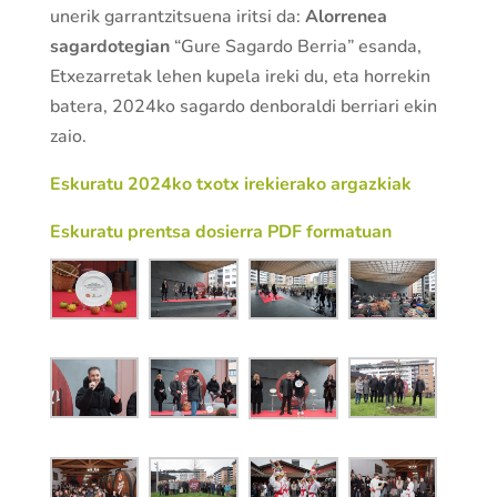
unerik garrantzitsuena iritsi da:
Alorrenea
sagardotegian
“Gure Sagardo Berria” esanda,
Etxezarretak lehen kupela ireki du, eta horrekin
batera, 2024ko sagardo denboraldi berriari ekin
zaio.
Eskuratu 2024ko txotx irekierako argazkiak
Eskuratu prentsa dosierra PDF formatuan