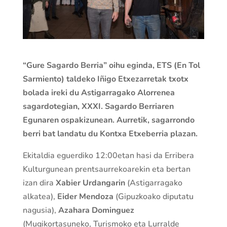
“Gure Sagardo Berria” oihu eginda, ETS (En Tol
Sarmiento) taldeko Iñigo Etxezarretak txotx
bolada ireki du Astigarragako Alorrenea
sagardotegian, XXXI. Sagardo Berriaren
Egunaren ospakizunean. Aurretik, sagarrondo
berri bat landatu du Kontxa Etxeberria plazan.
Ekitaldia eguerdiko 12:00etan hasi da Erribera
Kulturgunean prentsaurrekoarekin eta bertan
izan dira
Xabier Urdangarin
(Astigarragako
alkatea),
Eider Mendoza
(Gipuzkoako diputatu
nagusia),
Azahara Dominguez
(Mugikortasuneko, Turismoko eta Lurralde