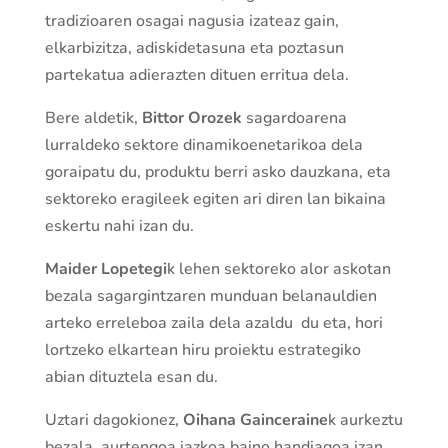
tradizioaren osagai nagusia izateaz gain,
elkarbizitza, adiskidetasuna eta poztasun
partekatua adierazten dituen erritua dela.
Bere aldetik,
Bittor Orozek
sagardoarena
lurraldeko sektore dinamikoenetarikoa dela
goraipatu du, produktu berri asko dauzkana, eta
sektoreko eragileek egiten ari diren lan bikaina
eskertu nahi izan du.
Maider Lopetegi
k lehen sektoreko alor askotan
bezala sagargintzaren munduan belanauldien
arteko erreleboa zaila dela azaldu du eta, hori
lortzeko elkartean hiru proiektu estrategiko
abian dituztela esan du.
Uztari dagokionez,
Oihana Gainceraine
k aurkeztu
bezala, aurtengoa iazkoa baino handiagoa izan