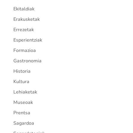
Ekitaldiak
Erakusketak
Errezetak
Esperientziak
Formazioa
Gastronomia
Historia
Kultura
Lehiaketak
Museoak
Prentsa
Sagardoa