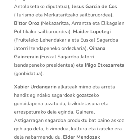
Antolaketako diputatua),
Jesus Garcia de Cos
(Turismo eta Merkataritzako sailburuordea)
,
Bittor Oroz
(Nekazaritza, Arrantza eta Elikagaien
Politikako sailburuordea),
Maider Lopetegi
(Fruiteleko Lehendakaria eta Euskal Sagardoa
Jatorri Izendapeneko ordezkaria),
Oihana
Gaincerain
(Euskal Sagardoa Jatorri
Izendapeneko presidentea) eta
Iñigo Etxezarreta
(gonbidatua).
Xabier Urdangarin
alkateak mimo eta arreta
handiz egindako sagardoak gozatzeko
gonbidapena luzatu du, bizikidetasuna eta
errespeturako deia eginda. Gainera,
Astigarragan sagardoa produktu bat baino askoz
gehiago dela, bizimodua, kultura eta izateko era
dela nabarmendu du.
Eider Mendozak