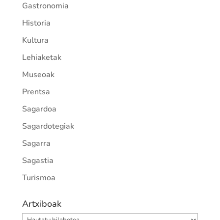
Gastronomia
Historia
Kultura
Lehiaketak
Museoak
Prentsa
Sagardoa
Sagardotegiak
Sagarra
Sagastia
Turismoa
Artxiboak
Artxiboak