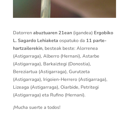
Datorren
abuztuaren 21ean
(igandea)
Ergobiko
L. Sagardo Lehiaketa
ospatuko da
11 parte-
hartzailerekin
, besteak beste: Alorrenea
(Astigarraga), Alberro (Hernani), Astarbe
(Astigarraga), Barkaiztegi (Donostia),
Bereziartua (Astigarraga), Gurutzeta
(Astigarraga), Irigoien-Herrero (Astigarraga),
Lizeaga (Astigarraga), Oiarbide, Petritegi
(Astigarraga) eta Rufino (Hernani).
¡Mucha suerte a todos!