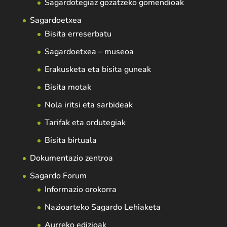
Sagardotegiaz gozatzeko gomendioak
Sagardoetxea
Bisita erreserbatu
Sagardoetxea – museoa
Erakusketa eta bisita guneak
Bisita motak
Nola iritsi eta sarbideak
Tarifak eta ordutegiak
Bisita birtuala
Dokumentazio zentroa
Sagardo Forum
Informazio orokorra
Nazioarteko Sagardo Lehiaketa
Aurreko edizioak