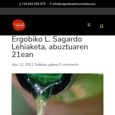
+34 943 550 575
info@sagardoarenlurraldea.eus
Ergobiko L. Sagardo
Lehiaketa, abuztuaren
21ean
Abu 12, 2011
Sailkatu gabea
0 comments