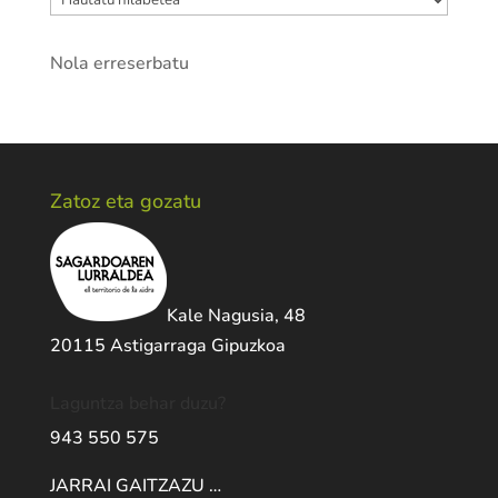
Nola erreserbatu
Zatoz eta gozatu
Kale Nagusia, 48
20115 Astigarraga Gipuzkoa
Laguntza behar duzu?
943 550 575
JARRAI GAITZAZU …