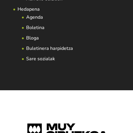
Hedapena
Agenda
Boletina
Bloga
Buletinera harpidetza
Sare sozialak