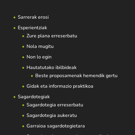
Sarrerak erosi
Esperientziak
Zure plana erreserbatu
Nola mugitu
Non lo egin
Hautatutako ibilbideak
Beste proposamenak hemendik gertu
Gidak eta informazio praktikoa
Sagardotegiak
Sagardotegia erreserbatu
Sagardotegia aukeratu
Garraioa sagardotegietara