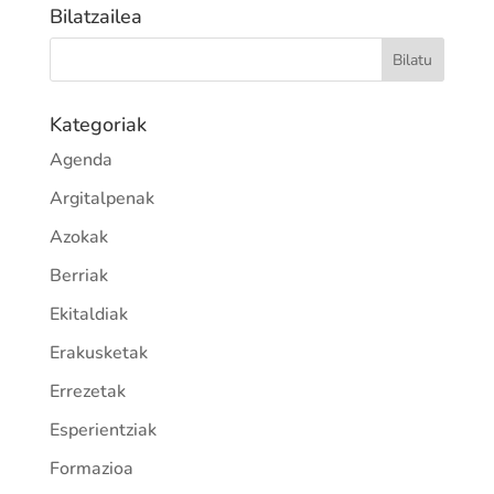
Bilatzailea
Kategoriak
Agenda
Argitalpenak
Azokak
Berriak
Ekitaldiak
Erakusketak
Errezetak
Esperientziak
Formazioa