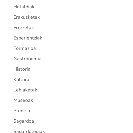
Ekitaldiak
Erakusketak
Errezetak
Esperientziak
Formazioa
Gastronomia
Historia
Kultura
Lehiaketak
Museoak
Prentsa
Sagardoa
Sagardotegiak