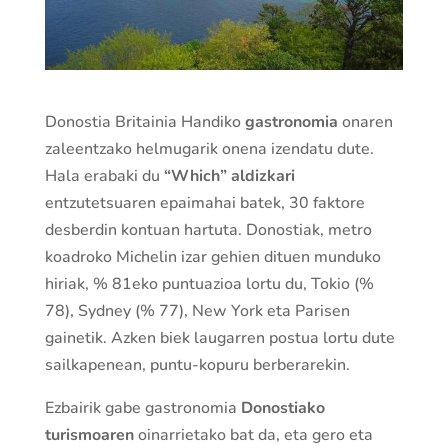
Donostia Britainia Handiko
gastronomia
onaren
zaleentzako helmugarik onena izendatu dute.
Hala erabaki du
“Which” aldizkari
entzutetsuaren epaimahai batek, 30 faktore
desberdin kontuan hartuta. Donostiak, metro
koadroko Michelin izar gehien dituen munduko
hiriak, % 81eko puntuazioa lortu du, Tokio (%
78), Sydney (% 77), New York eta Parisen
gainetik. Azken biek laugarren postua lortu dute
sailkapenean, puntu-kopuru berberarekin.
Ezbairik gabe gastronomia
Donostiako
turismoaren
oinarrietako bat da, eta gero eta