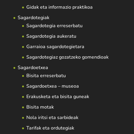
Gidak eta informazio praktikoa
Sagardotegiak
Sagardotegia erreserbatu
Sagardotegia aukeratu
Garraioa sagardotegietara
Sagardotegiaz gozatzeko gomendioak
Sagardoetxea
Bisita erreserbatu
Sagardoetxea – museoa
Erakusketa eta bisita guneak
Bisita motak
Nola iritsi eta sarbideak
Tarifak eta ordutegiak