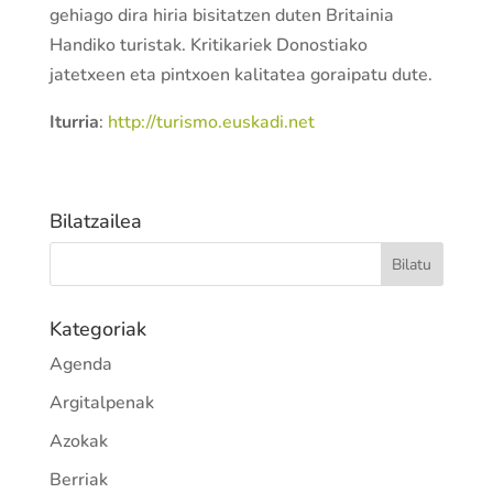
gehiago dira hiria bisitatzen duten Britainia
Handiko turistak. Kritikariek Donostiako
jatetxeen eta pintxoen kalitatea goraipatu dute.
Iturria
:
http://turismo.euskadi.net
Bilatzailea
Kategoriak
Agenda
Argitalpenak
Azokak
Berriak