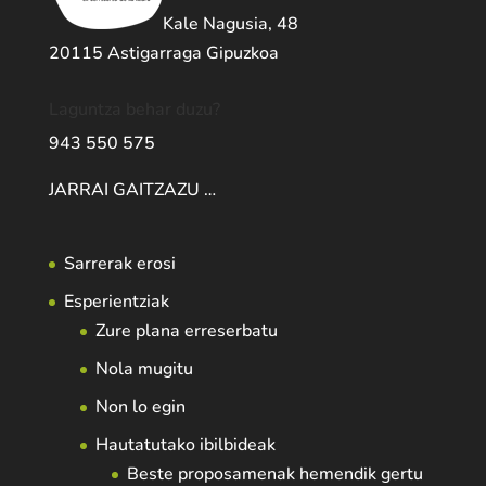
Kale Nagusia, 48
20115 Astigarraga Gipuzkoa
Laguntza behar duzu?
943 550 575
JARRAI GAITZAZU …
Sarrerak erosi
Esperientziak
Zure plana erreserbatu
Nola mugitu
Non lo egin
Hautatutako ibilbideak
Beste proposamenak hemendik gertu