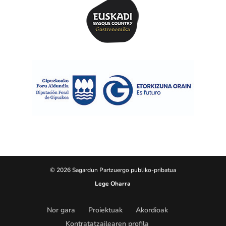
© 2026 Sagardun Partzuergo publiko-pribatua
Lege Oharra
Nor gara
Proiektuak
Akordioak
Kontratatzailearen profila