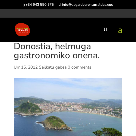
+34 943 550 575
info@sagardoarenlurraldea.eus
Donostia, helmuga
gastronomiko onena.
Urr 15, 2012
Sailkatu gabea
0 comments