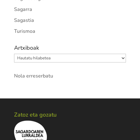
Sagarra
Sagastia
Turismoa
Artxiboak
Artxiboak
Nola erreserbatu
Zatoz eta gozatu