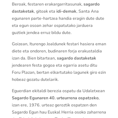
Beroak, festaren erakargarritasunak,
sagardo
dastaketak
, gitoak eta
idi-demak
, Santa Ana
egunaren parte-hartzea handia eragin dute dute
eta egun osoan zehar ospatutako jarduera
guztiek jendea erruz bildu dute.
Goizean, Iturengo Joaldunek festari hasiera eman
diete eta ondoren, budinaren forja erakustaldia
izan da. Bien bitartean,
sagardo dastaketak
jendearen festa gogoa eta egarria asetu ditu
Foru Plazan, bertan elkartutako lagunek giro ezin
hobeaz gozatu dutelarik.
Eguerdian ekitaldi berezia ospatu da Udaletxean
Sagardo Egunaren 40. urteurrena ospatzeko
,
izan ere, 1976. urteaz geroztik ospatzen den
Sagardo Egun hau Euskal Herria osoko zaharrena