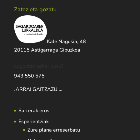
Zatoz eta gozatu
Kale Nagusia, 48
20115 Astigarraga Gipuzkoa
Laguntza behar duzu?
943 550 575
JARRAI GAITZAZU …
Sarrerak erosi
Esperientziak
Zure plana erreserbatu