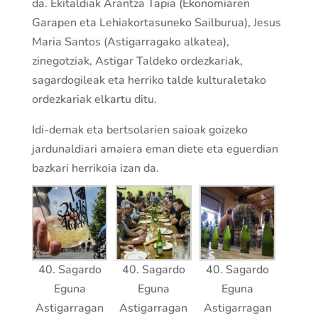
da. Ekitaldiak Arantza Tapia (Ekonomiaren
Garapen eta Lehiakortasuneko Sailburua), Jesus
Maria Santos (Astigarragako alkatea),
zinegotziak, Astigar Taldeko ordezkariak,
sagardogileak eta herriko talde kulturaletako
ordezkariak elkartu ditu.
Idi-demak eta bertsolarien saioak goizeko
jardunaldiari amaiera eman diete eta eguerdian
bazkari herrikoia izan da.
40. Sagardo
40. Sagardo
40. Sagardo
Eguna
Eguna
Eguna
Astigarragan
Astigarragan
Astigarragan