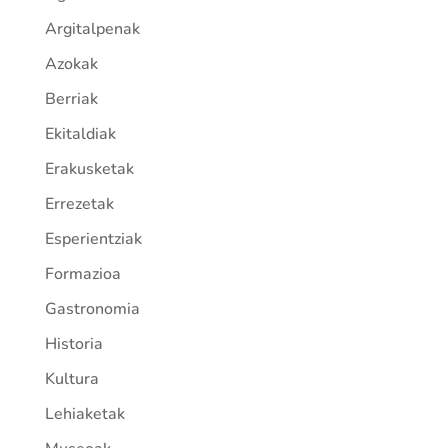
Argitalpenak
Azokak
Berriak
Ekitaldiak
Erakusketak
Errezetak
Esperientziak
Formazioa
Gastronomia
Historia
Kultura
Lehiaketak