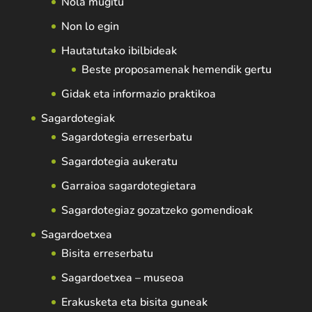
Nola mugitu
Non lo egin
Hautatutako ibilbideak
Beste proposamenak hemendik gertu
Gidak eta informazio praktikoa
Sagardotegiak
Sagardotegia erreserbatu
Sagardotegia aukeratu
Garraioa sagardotegietara
Sagardotegiaz gozatzeko gomendioak
Sagardoetxea
Bisita erreserbatu
Sagardoetxea – museoa
Erakusketa eta bisita guneak