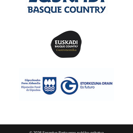
© 2026 Sagardun Partzuergo publiko-pribatua