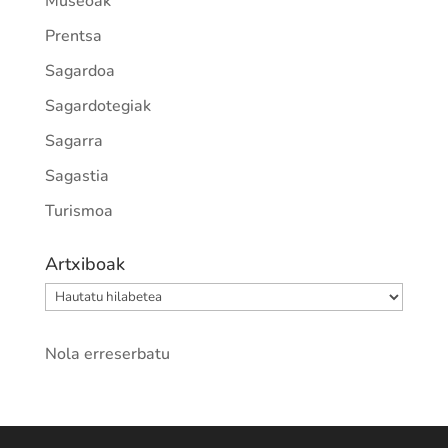
Museoak
Prentsa
Sagardoa
Sagardotegiak
Sagarra
Sagastia
Turismoa
Artxiboak
Artxiboak
Nola erreserbatu