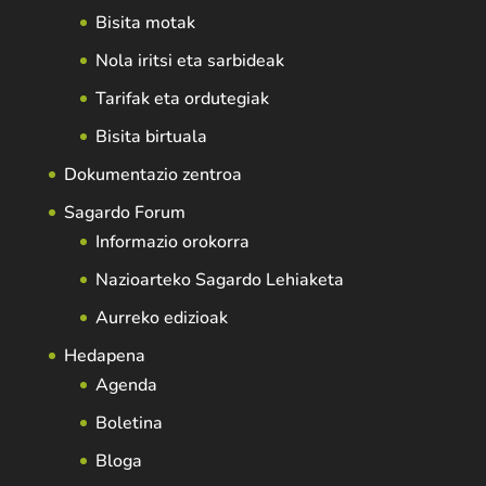
Bisita motak
Nola iritsi eta sarbideak
Tarifak eta ordutegiak
Bisita birtuala
Dokumentazio zentroa
Sagardo Forum
Informazio orokorra
Nazioarteko Sagardo Lehiaketa
Aurreko edizioak
Hedapena
Agenda
Boletina
Bloga