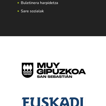
Buletinera harpidetza
Sare sozialak