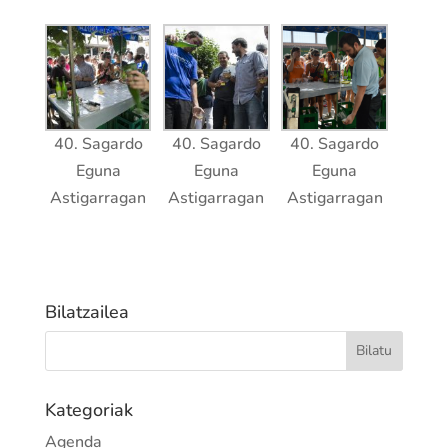
40. Sagardo
40. Sagardo
40. Sagardo
Eguna
Eguna
Eguna
Astigarragan
Astigarragan
Astigarragan
Bilatzailea
Kategoriak
Agenda