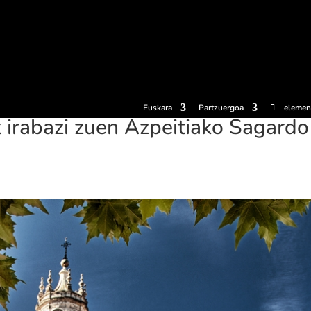
erosi
Esperientziak
Sagardotegiak
Sagardoetxea
Dokumen
Euskara
Partzuergoa
elemen
 irabazi zuen Azpeitiako Sagardo