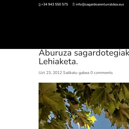
+34 943 550 575
info@sagardoarenlurraldea.eus
Sarrerak 
Aburuza sagardotegiak
Lehiaketa.
Uzt 23, 2012
Sailkatu gabea
0 comments