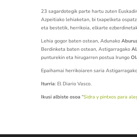
23 sagardotegik parte hartu zuten Euskadi
Azpeitiako lehiaketan, bi txapelketa ospatz
eta bestetik, herrikoia, elkarte ezberdinet
Lehia gogor baten ostean, Adunako
Aburu
Berdinketa baten ostean, Astigarragako
Al
punturekin eta hirugarren postua Irungo
O
Epaihamai herrikoiaren saria Astigarragak
Iturria
: El Diario Vasco.
Ikusi albiste osoa
“
Sidra y pintxos para ale