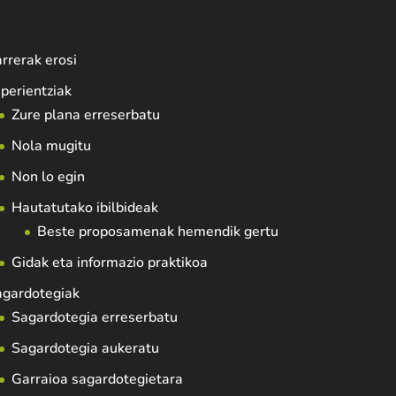
rrerak erosi
perientziak
Zure plana erreserbatu
Nola mugitu
Non lo egin
Hautatutako ibilbideak
Beste proposamenak hemendik gertu
Gidak eta informazio praktikoa
agardotegiak
Sagardotegia erreserbatu
Sagardotegia aukeratu
Garraioa sagardotegietara