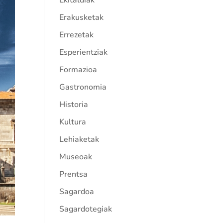
Ekitaldiak
Erakusketak
Errezetak
Esperientziak
Formazioa
Gastronomia
Historia
Kultura
Lehiaketak
Museoak
Prentsa
Sagardoa
Sagardotegiak