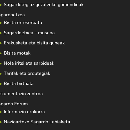
Sagardotegiaz gozatzeko gomendioak
agardoetxea
Bisita erreserbatu
Sagardoetxea – museoa
Erakusketa eta bisita guneak
Bisita motak
Nola iritsi eta sarbideak
Tarifak eta ordutegiak
Bisita birtuala
okumentazio zentroa
agardo Forum
Informazio orokorra
Nazioarteko Sagardo Lehiaketa