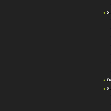
S
D
S