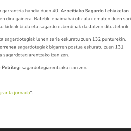
n garrantzia handia duen 40.
Azpeitiako Sagardo Lehiaketan
.
en dira gainera. Batetik, epaimahai ofizialak ematen duen sar
ako kideak bildu eta sagardo ezberdinak dastatzen dituztelarik.
za
sagardotegiak lehen saria eskuratu zuen 132 punturekin.
orrenea
sagardotegiak bigarren postua eskuratu zuen 131
la
sagardotegiarentzako izan zen.
o
Petritegi
sagardotegiarentzako izan zen.
grar la jornada
“.