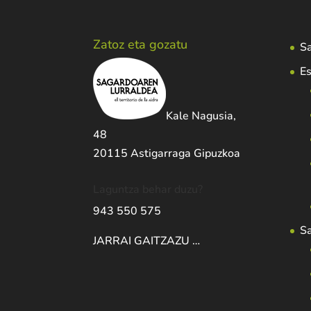
Zatoz eta gozatu
Sa
Es
Kale Nagusia,
48
20115 Astigarraga Gipuzkoa
Laguntza behar duzu?
943 550 575
S
JARRAI GAITZAZU …