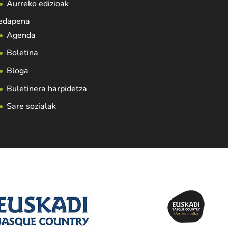
Aurreko edizioak
edapena
Agenda
Boletina
Bloga
Buletinera harpidetza
Sare sozialak