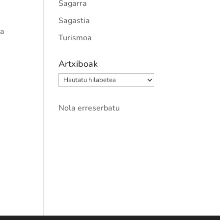
Sagarra
Sagastia
ia
Turismoa
Artxiboak
Artxiboak
Nola erreserbatu