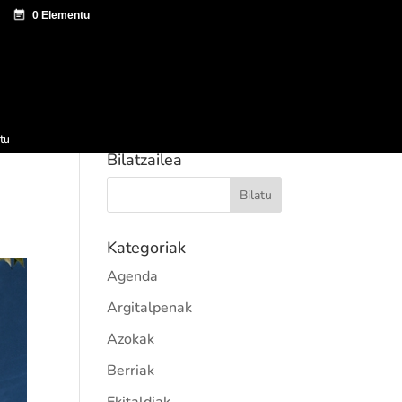
tazio zentroa
Sagardo Forum
Hedapena
tu
Bilatzailea
Kategoriak
Agenda
Argitalpenak
Azokak
Berriak