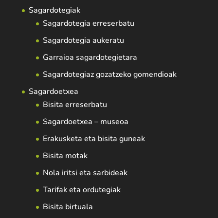
Sagardotegiak
Sagardotegia erreserbatu
Sagardotegia aukeratu
Garraioa sagardotegietara
Sagardotegiaz gozatzeko gomendioak
Sagardoetxea
Bisita erreserbatu
Sagardoetxea – museoa
Erakusketa eta bisita guneak
Bisita motak
Nola iritsi eta sarbideak
Tarifak eta ordutegiak
Bisita birtuala