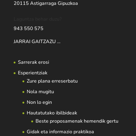
20115 Astigarraga Gipuzkoa
Laguntza behar duzu?
943 550 575
JARRAI GAITZAZU …
Sarrerak erosi
Esperientziak
Zure plana erreserbatu
Nola mugitu
Non lo egin
Hautatutako ibilbideak
Beste proposamenak hemendik gertu
Gidak eta informazio praktikoa