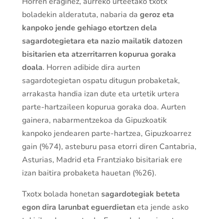
Horren eraginez, aurreko urteetako txotx
boladekin alderatuta, nabaria da
geroz eta
kanpoko jende gehiago etortzen dela
sagardotegietara eta nazio mailatik datozen
bisitarien eta atzerritarren kopurua goraka
doala
. Horren adibide dira aurten
sagardotegietan ospatu ditugun probaketak,
arrakasta handia izan dute eta urtetik urtera
parte-hartzaileen kopurua goraka doa. Aurten
gainera, nabarmentzekoa da Gipuzkoatik
kanpoko jendearen parte-hartzea, Gipuzkoarrez
gain (%74), asteburu pasa etorri diren Cantabria,
Asturias, Madrid eta Frantziako bisitariak ere
izan baitira probaketa hauetan (%26).
Txotx bolada honetan
sagardotegiak beteta
egon dira larunbat eguerdietan
eta jende asko