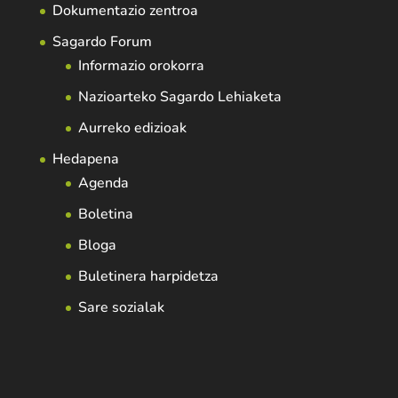
Dokumentazio zentroa
Sagardo Forum
Informazio orokorra
Nazioarteko Sagardo Lehiaketa
Aurreko edizioak
Hedapena
Agenda
Boletina
Bloga
Buletinera harpidetza
Sare sozialak