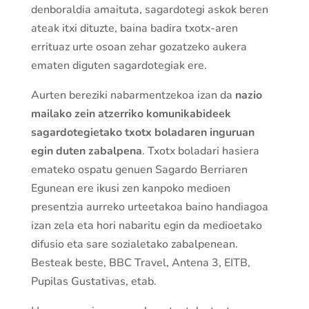
denboraldia amaituta, sagardotegi askok beren
ateak itxi dituzte, baina badira txotx-aren
errituaz urte osoan zehar gozatzeko aukera
ematen diguten sagardotegiak ere.
Aurten bereziki nabarmentzekoa izan da
nazio
mailako zein atzerriko komunikabideek
sagardotegietako txotx boladaren inguruan
egin duten zabalpena
. Txotx boladari hasiera
emateko ospatu genuen Sagardo Berriaren
Egunean ere ikusi zen kanpoko medioen
presentzia aurreko urteetakoa baino handiagoa
izan zela eta hori nabaritu egin da medioetako
difusio eta sare sozialetako zabalpenean.
Besteak beste, BBC Travel, Antena 3, EITB,
Pupilas Gustativas, etab.