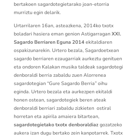
bertakoen sagardotegietarako joan-etorria
murriztu egin delarik.
Urtarrilaren 16an, asteazkena, 2014ko txotx
boladari hasiera eman genion Astigarragan
XXI.
Sagardo Berriaren Eguna 2014
ekitaldiaren
ospakizunarekin. Urtero bezala, Sagardoetxean
sagardo berriaren ezaugarriak aurkeztu genituen
eta ondoren Kalakan musika taldeak sagardotegi
denboraldi berria zabaldu zuen Alorrenea
sagardotegian “Gure Sagardo Berria” oihu
eginda. Urtero bezala eta aurkezpen ekitaldi
honen ostean, sagardotegiek beren ateak
denboraldi berriari zabaldu zizkieten ostiral
horretan eta apirila amaiera bitartean,
sagardotegietako txotx denboraldiaz
gozatzeko
aukera izan dugu bertako zein kanpotarrek. Txotx