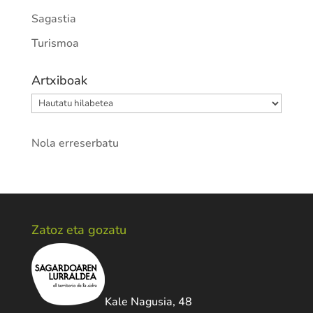
Sagastia
Turismoa
Artxiboak
Artxiboak
Nola erreserbatu
Zatoz eta gozatu
Kale Nagusia, 48