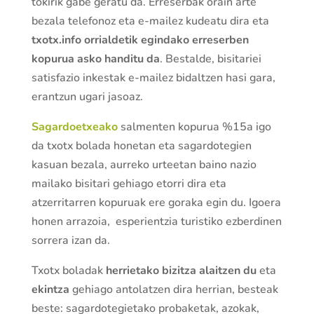
tokirik gabe geratu da. Erreserbak orain arte
bezala telefonoz eta e-mailez kudeatu dira eta
txotx.info orrialdetik egindako erreserben
kopurua asko handitu da
. Bestalde, bisitariei
satisfazio inkestak e-mailez bidaltzen hasi gara,
erantzun ugari jasoaz.
Sagardoetxeako
salmenten kopurua %15a igo
da txotx bolada honetan eta sagardotegien
kasuan bezala, aurreko urteetan baino nazio
mailako bisitari gehiago etorri dira eta
atzerritarren kopuruak ere goraka egin du. Igoera
honen arrazoia, esperientzia turistiko ezberdinen
sorrera izan da.
Txotx boladak
herrietako bizitza alaitzen du
eta
ekintza
gehiago antolatzen dira herrian, besteak
beste: sagardotegietako probaketak, azokak,