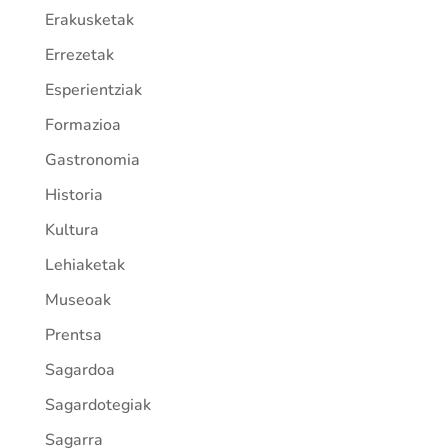
Erakusketak
Errezetak
Esperientziak
Formazioa
Gastronomia
Historia
Kultura
Lehiaketak
Museoak
Prentsa
Sagardoa
Sagardotegiak
Sagarra