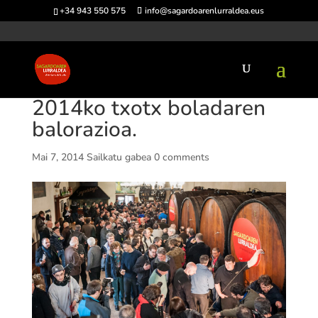
+34 943 550 575
info@sagardoarenlurraldea.eus
2014ko txotx boladaren
balorazioa.
Mai 7, 2014
Sailkatu gabea
0 comments