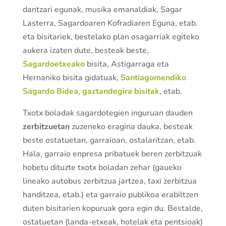
dantzari egunak, musika emanaldiak, Sagar
Lasterra, Sagardoaren Kofradiaren Eguna, etab.
eta bisitariek, bestelako plan osagarriak egiteko
aukera izaten dute, besteak beste,
Sagardoetxeako
bisita, Astigarraga eta
Hernaniko bisita gidatuak,
Santiagomendiko
Sagardo Bidea
,
gaztandegira bisitak
, etab.
Txotx boladak sagardotegien inguruan dauden
zerbitzuetan
zuzeneko eragina dauka, besteak
beste ostatuetan, garraioan, ostalaritzan, etab.
Hala, garraio enpresa pribatuek beren zerbitzuak
hobetu dituzte txotx boladan zehar (gaueko
lineako autobus zerbitzua jartzea, taxi zerbitzua
handitzea, etab.) eta garraio publikoa erabiltzen
duten bisitarien kopuruak gora egin du. Bestalde,
ostatuetan (landa-etxeak, hotelak eta pentsioak)