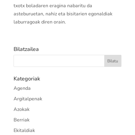
txotx boladaren eragina nabaritu da
asteburuetan, nahiz eta bisitarien egonaldiak
laburragoak diren orain.
Bilatzailea
Kategoriak
Agenda
Argitalpenak
Azokak
Berriak
Ekitaldiak