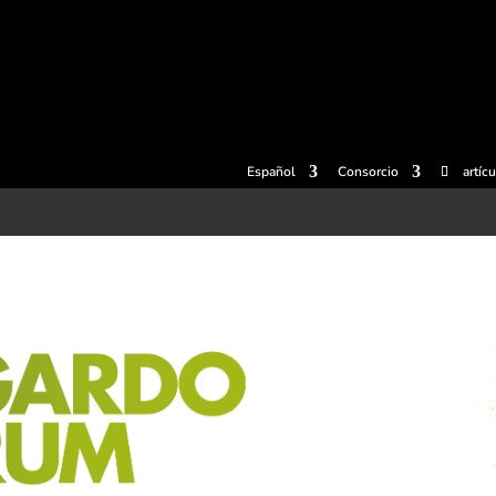
radas
Experiencias
Sidrerías
Museo de la sidra
Centro d
Español
Consorcio
artíc