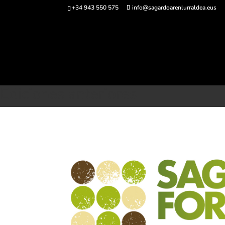
+34 943 550 575
info@sagardoarenlurraldea.eus
Comprar ent
Inicio
>
Sagardo Forum
>
Ediciones anteriores
Ediciones anteriores