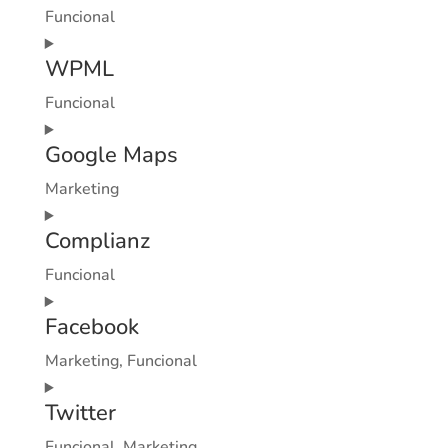
service
Funcional
google-
Consent
adsense
WPML
to
service
Funcional
wordpress
Consent
Google Maps
to
service
Marketing
wpml
Consent
Complianz
to
service
Funcional
google-
Consent
maps
Facebook
to
service
Marketing, Funcional
complianz
Consent
Twitter
to
service
Funcional, Marketing