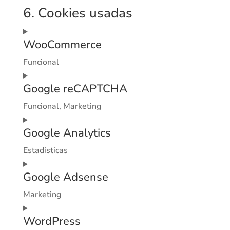
6. Cookies usadas
WooCommerce
Funcional
Consent
Google reCAPTCHA
to
service
Funcional, Marketing
woocommerce
Consent
Google Analytics
to
service
Estadísticas
google-
Consent
recaptcha
Google Adsense
to
service
Marketing
google-
Consent
analytics
WordPress
to