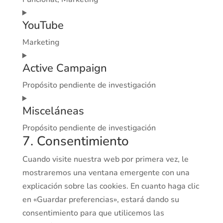
facebook
Consent
YouTube
to
service
Marketing
twitter
Consent
Active Campaign
to
service
Propósito pendiente de investigación
youtube
Consent
Misceláneas
to
service
Propósito pendiente de investigación
7. Consentimiento
active-
Consent
campaign
to
Cuando visite nuestra web por primera vez, le
service
mostraremos una ventana emergente con una
misceláneas
explicación sobre las cookies. En cuanto haga clic
en «Guardar preferencias», estará dando su
consentimiento para que utilicemos las