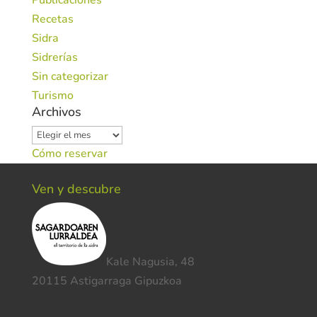
Publicaciones
Recetas
Sidra
Sidrerías
Sin categorizar
Turismo
Archivos
Archivos
Cómo reservar
Ven y descubre
Kale Nagusia, 48
20115 Astigarraga Gipuzkoa