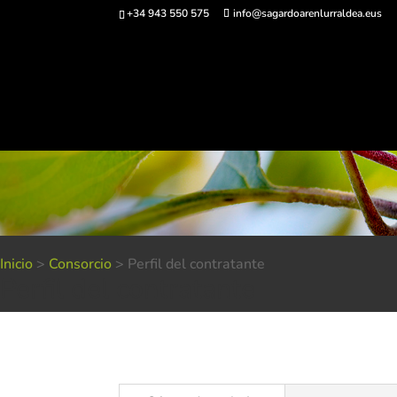
+34 943 550 575
info@sagardoarenlurraldea.eus
Comprar ent
Inicio
>
Consorcio
>
Perfil del contratante
Perfil del contratante