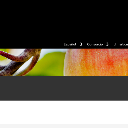
radas
Experiencias
Sidrerías
Museo de la sidra
Centro d
Español
Consorcio
artíc