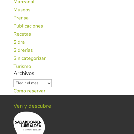
Manzanal
Museos
Prensa
Publicaciones
Recetas
Sidra
Sidrerías
Sin categorizar
Turismo
Archivos
Archivos
Cómo reservar
Ven y descubre