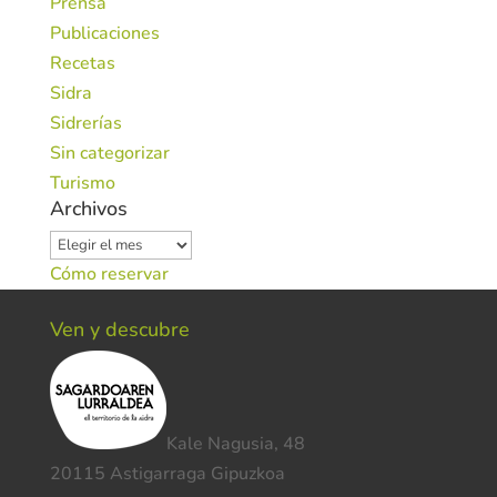
Prensa
Publicaciones
Recetas
Sidra
Sidrerías
Sin categorizar
Turismo
Archivos
Archivos
Cómo reservar
Ven y descubre
Kale Nagusia, 48
20115 Astigarraga Gipuzkoa