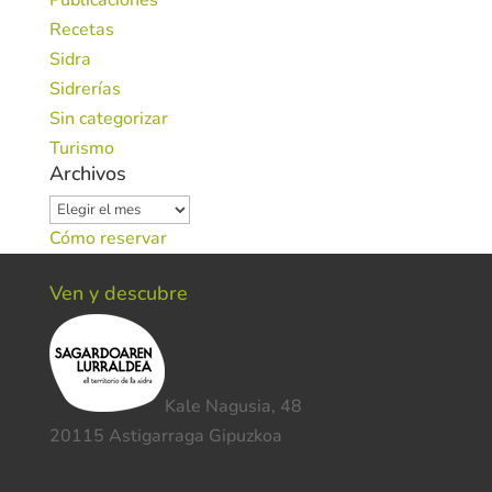
Publicaciones
Recetas
Sidra
Sidrerías
Sin categorizar
Turismo
Archivos
Archivos
Cómo reservar
Ven y descubre
Kale Nagusia, 48
20115 Astigarraga Gipuzkoa