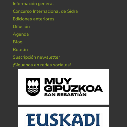
Información general
Concurso Internacional de Sidra
Ediciones anteriores
Difusión
Agenda
Blog
Boletín
Suscripción newsletter
¡Síguenos en redes sociales!