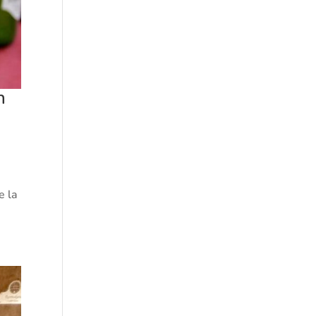
n
e la