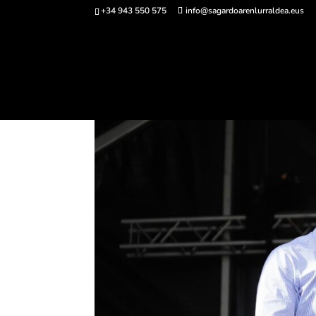
+34 943 550 575
info@sagardoarenlurraldea.eus
Comprar ent