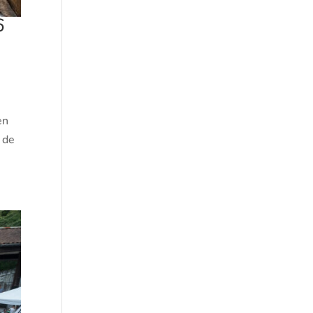
6
en
 de