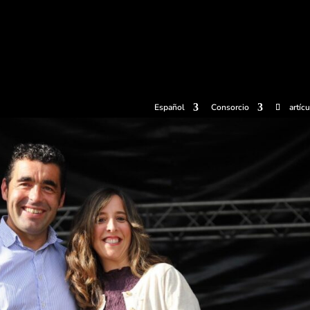
radas
Experiencias
Sidrerías
Museo de la sidra
Centro d
Español
Consorcio
artíc