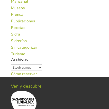
Manzanal
Museos
Prensa
Publicaciones
Recetas
Sidra
Sidrerías
Sin categorizar
Turismo
Archivos
Archivos
Cómo reservar
Ven y descubre