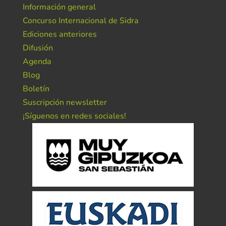
Información general
Concurso Internacional de Sidra
Ediciones anteriores
Difusión
Agenda
Blog
Boletín
Suscripción newsletter
¡Síguenos en redes sociales!