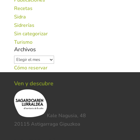
Publicaciones
Recetas
Sidra
Sidrerías
Sin categorizar
Turismo
Archivos
Archivos
Cómo reservar
Ven y descubre
Kale Nagusia, 48
20115 Astigarraga Gipuzkoa