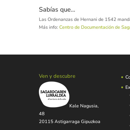
Sabías que...
Las Ordenanzas de Hernani de 1542 mandab
Más info:
Centro de Documentación de Sag
Ven y descubre
C
Ex
Kale Nagusia,
48
20115 Astigarraga Gipuzkoa