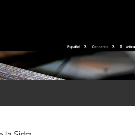
radas
Experiencias
Sidrerías
Museo de la sidra
Centro d
Español
Consorcio
artíc
e la Sidra