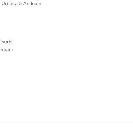
 Urnieta > Andoain
Usurbil
ernani