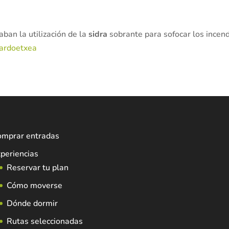
an la utilización de la
sidra
sobrante para sofocar los incend
ardoetxea
omprar entradas
periencias
Reservar tu plan
Cómo moverse
Dónde dormir
Rutas seleccionadas