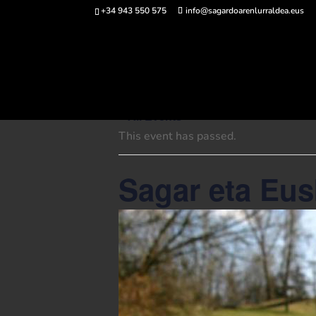
+34 943 550 575
info@sagardoarenlurraldea.eus
Buy 
« All Events
This event has passed.
Sagar eta Eu