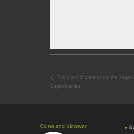
Event Navigation
Exhibition of photos from the Sagar 
Sagardoetxea
Come and discover
Bu