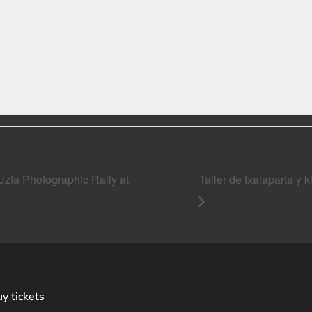
Uzta Photographic Rally at
Taller de txalaparta y 
y tickets