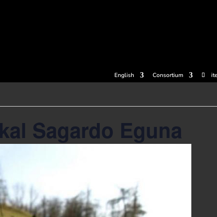
tickets
Experiences
Cider houses
Cider Museum
Dokume
English
Consortium
it
skal Sagardo Eguna