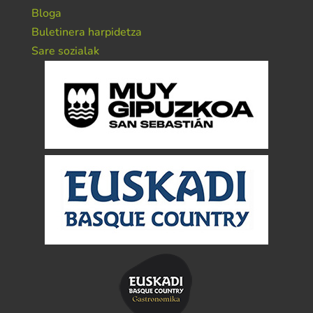
Bloga
Buletinera harpidetza
Sare sozialak