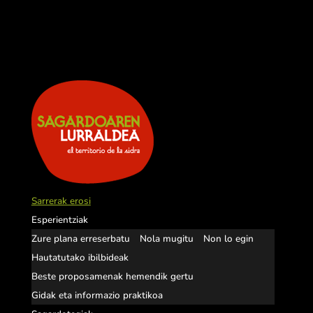
Sarrerak erosi
Esperientziak
Zure plana erreserbatu
Nola mugitu
Non lo egin
Hautatutako ibilbideak
Beste proposamenak hemendik gertu
Gidak eta informazio praktikoa