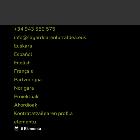
+34 943 550 575
info@sagardoarenlurraldea.eus
Euskara
Español
English
Français
Partzuergoa
Nor gara
Proiektuak
Akordioak
Kontratatzailearen profila
elementu