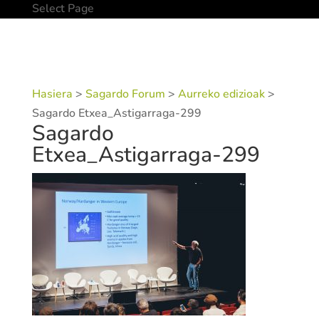
Select Page
Hasiera
>
Sagardo Forum
>
Aurreko edizioak
>
Sagardo Etxea_Astigarraga-299
Sagardo
Etxea_Astigarraga-299