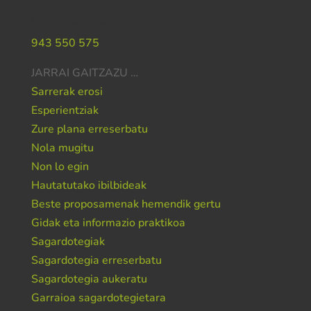
Laguntza behar duzu?
943 550 575
JARRAI GAITZAZU …
Sarrerak erosi
Esperientziak
Zure plana erreserbatu
Nola mugitu
Non lo egin
Hautatutako ibilbideak
Beste proposamenak hemendik gertu
Gidak eta informazio praktikoa
Sagardotegiak
Sagardotegia erreserbatu
Sagardotegia aukeratu
Garraioa sagardotegietara