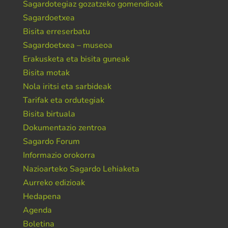
Sagardotegiaz gozatzeko gomendioak
Sagardoetxea
Bisita erreserbatu
Sagardoetxea – museoa
Erakusketa eta bisita guneak
Bisita motak
Nola iritsi eta sarbideak
Tarifak eta ordutegiak
Bisita birtuala
Dokumentazio zentroa
Sagardo Forum
Informazio orokorra
Nazioarteko Sagardo Lehiaketa
Aurreko edizioak
Hedapena
Agenda
Boletina