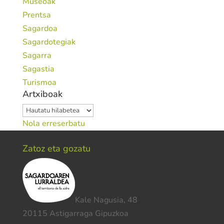
Museoak
Prentsa
Sagardoa
Sagardotegiak
Sagarra
Sagastia
Turismoa
Artxiboak
Artxiboak
Nola erreserbatu
Zatoz eta gozatu
Kale Nagusia, 48
20115 Astigarraga Gipuzkoa