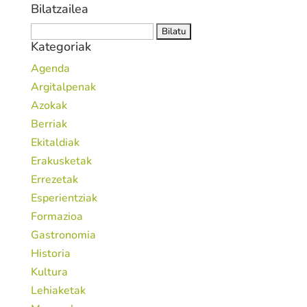
Bilatzailea
Bilatu:
Kategoriak
Agenda
Argitalpenak
Azokak
Berriak
Ekitaldiak
Erakusketak
Errezetak
Esperientziak
Formazioa
Gastronomia
Historia
Kultura
Lehiaketak