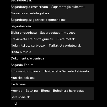
Sagardotegiak
Sagardotegia erreserbatu
Sagardotegia aukeratu
Garraioa sagardotegietara
Sagardotegiaz gozatzeko gomendioak
Sagardoetxea
Bisita erreserbatu
Sagardoetxea – museoa
Erakusketa eta bisita guneak
Bisita motak
Nola iritsi eta sarbideak
Tarifak eta ordutegiak
Bisita birtuala
Dokumentazio zentroa
Sagardo Forum
Informazio orokorra
Nazioarteko Sagardo Lehiaketa
Aurreko edizioak
Hedapena
Agenda
Boletina
Bloga
Buletinera harpidetza
Sare sozialak