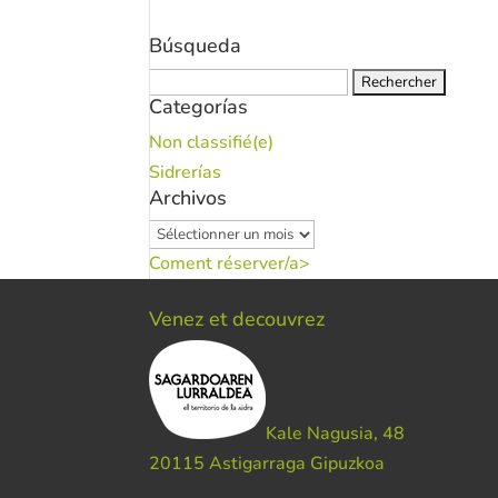
Búsqueda
Rechercher :
Categorías
Non classifié(e)
Sidrerías
Archivos
Archivos
Coment réserver/a>
Venez et decouvrez
Kale Nagusia, 48
20115 Astigarraga Gipuzkoa