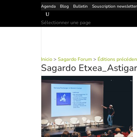
Agenda
Blog
Bulletin
Souscription newslette
Sélectionner une page
Inicio
>
Sagardo Forum
>
Éditions précéde
Sagardo Etxea_Astiga