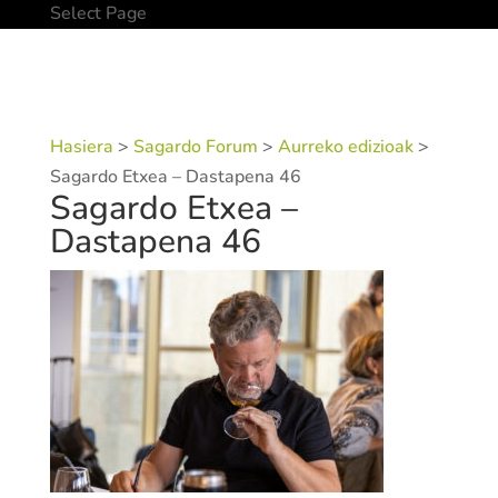
Select Page
Hasiera
>
Sagardo Forum
>
Aurreko edizioak
>
Sagardo Etxea – Dastapena 46
Sagardo Etxea –
Dastapena 46