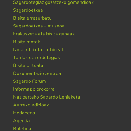
Sagardotegiaz gozatzeko gomendioak
Sagardoetxea
Bisita erreserbatu
Sagardoetxea – museoa
Erakusketa eta bisita guneak
Bisita motak
Nola iritsi eta sarbideak
Tarifak eta ordutegiak
Bisita birtuala
Dokumentazio zentroa
Sagardo Forum
Informazio orokorra
Nazioarteko Sagardo Lehiaketa
Aurreko edizioak
Hedapena
Agenda
Boletina