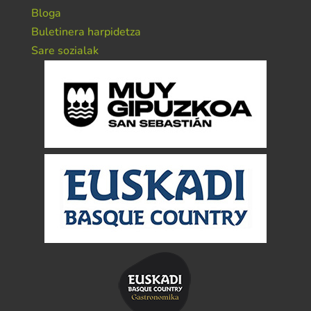
Bloga
Buletinera harpidetza
Sare sozialak