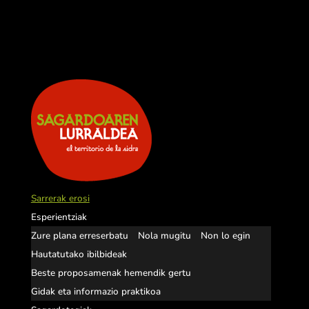
Sarrerak erosi
Esperientziak
Zure plana erreserbatu
Nola mugitu
Non lo egin
Hautatutako ibilbideak
Beste proposamenak hemendik gertu
Gidak eta informazio praktikoa