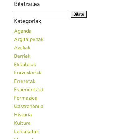
Bilatzailea
Bilatu:
Kategoriak
Agenda
Argitalpenak
Azokak
Berriak
Ekitaldiak
Erakusketak
Errezetak
Esperientziak
Formazioa
Gastronomia
Historia
Kultura
Lehiaketak