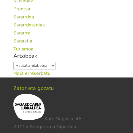
Museoak
Prentsa
Sagardoa
Sagardotegiak
Sagarra
Sagastia
Turismoa
Artxiboak
Artxiboak
Nola erreserbatu
Zatoz eta gozatu
Kale Nagusia, 48
20115 Astigarraga Gipuzkoa