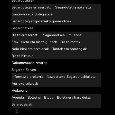
Sagardotegiak
Sagardotegia erreserbatu
Sagardotegia aukeratu
Garraioa sagardotegietara
Sagardotegiaz gozatzeko gomendioak
Sagardoetxea
Bisita erreserbatu
Sagardoetxea – museoa
Erakusketa eta bisita guneak
Bisita motak
Nola iritsi eta sarbideak
Tarifak eta ordutegiak
Bisita birtuala
Dokumentazio zentroa
Sagardo Forum
Informazio orokorra
Nazioarteko Sagardo Lehiaketa
Aurreko edizioak
Hedapena
Agenda
Boletina
Bloga
Buletinera harpidetza
Sare sozialak