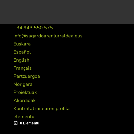
+34 943 550 575
info@sagardoarenlurraldea.eus
Euskara
Español
English
Français
Partzuergoa
Nor gara
Proiektuak
Akordioak
Kontratatzailearen profila
elementu