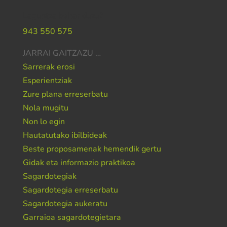
Laguntza behar duzu?
943 550 575
JARRAI GAITZAZU …
Sarrerak erosi
Esperientziak
Zure plana erreserbatu
Nola mugitu
Non lo egin
Hautatutako ibilbideak
Beste proposamenak hemendik gertu
Gidak eta informazio praktikoa
Sagardotegiak
Sagardotegia erreserbatu
Sagardotegia aukeratu
Garraioa sagardotegietara