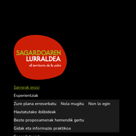
Sarrerak erosi
Esperientziak
Zure plana erreserbatu
Nola mugitu
Non lo egin
Hautatutako ibilbideak
Beste proposamenak hemendik gertu
Gidak eta informazio praktikoa