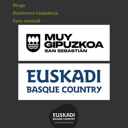
Bloga
Buletinera harpidetza
Sare sozialak