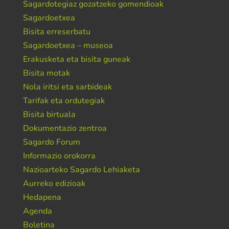
Sagardotegiaz gozatzeko gomendioak
Sagardoetxea
Bisita erreserbatu
Sagardoetxea – museoa
Erakusketa eta bisita guneak
Bisita motak
Nola iritsi eta sarbideak
Tarifak eta ordutegiak
Bisita birtuala
Dokumentazio zentroa
Sagardo Forum
Informazio orokorra
Nazioarteko Sagardo Lehiaketa
Aurreko edizioak
Hedapena
Agenda
Boletina