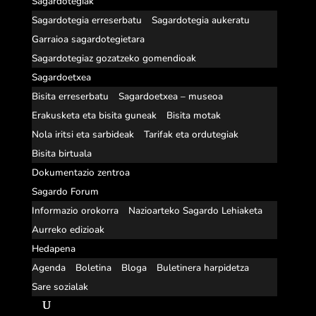
Sagardotegiak
Sagardotegia erreserbatu
Sagardotegia aukeratu
Garraioa sagardotegietara
Sagardotegiaz gozatzeko gomendioak
Sagardoetxea
Bisita erreserbatu
Sagardoetxea – museoa
Erakusketa eta bisita guneak
Bisita motak
Nola iritsi eta sarbideak
Tarifak eta ordutegiak
Bisita birtuala
Dokumentazio zentroa
Sagardo Forum
Informazio orokorra
Nazioarteko Sagardo Lehiaketa
Aurreko edizioak
Hedapena
Agenda
Boletina
Bloga
Buletinera harpidetza
Sare sozialak