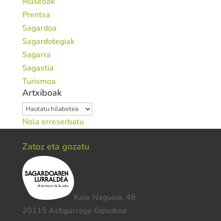
Museoak
Prentsa
Sagardoa
Sagardotegiak
Sagarra
Sagastia
Turismoa
Artxiboak
Artxiboak
Nola erreserbatu
Zatoz eta gozatu
Kale Nagusia, 48
20115 Astigarraga Gipuzkoa