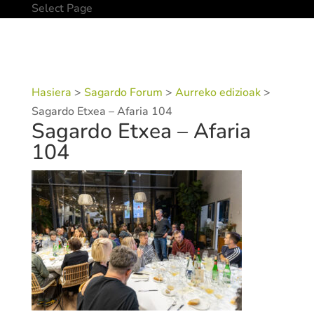
Select Page
Hasiera
>
Sagardo Forum
>
Aurreko edizioak
>
Sagardo Etxea – Afaria 104
Sagardo Etxea – Afaria
104