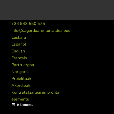
+34 943 550 575
info@sagardoarenlurraldea.eus
Euskara
Español
English
Français
Partzuergoa
Nor gara
Proiektuak
Akordioak
Kontratatzailearen profila
elementu