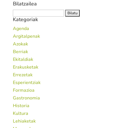
Bilatzailea
Bilatu:
Kategoriak
Agenda
Argitalpenak
Azokak
Berriak
Ekitaldiak
Erakusketak
Errezetak
Esperientziak
Formazioa
Gastronomia
Historia
Kultura
Lehiaketak