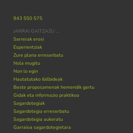
Laguntza behar duzu?
943 550 575
JARRAI GAITZAZU …
Sarrerak erosi
Esperientziak
Zure plana erreserbatu
Nola mugitu
Non lo egin
Hautatutako ibilbideak
Beste proposamenak hemendik gertu
Gidak eta informazio praktikoa
Sagardotegiak
Sagardotegia erreserbatu
Sagardotegia aukeratu
Garraioa sagardotegietara