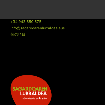
+34 943 550 575
info@sagardoarenlurraldea.eus
個の項目