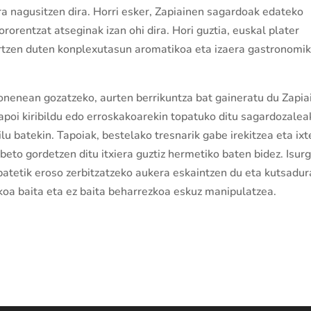
ra nagusitzen dira. Horri esker, Zapiainen sagardoak edateko
rorentzat atseginak izan ohi dira. Hori guztia, euskal plater
rtzen duten konplexutasun aromatikoa eta izaera gastronomi
 onenean gozatzeko, aurten berrikuntza bat gaineratu du Zapia
apoi kiribildu edo erroskakoarekin topatuko ditu sagardozalea
lu batekin. Tapoiak, bestelako tresnarik gabe irekitzea eta ix
eto gordetzen ditu itxiera guztiz hermetiko baten bidez. Isurg
 batetik eroso zerbitzatzeko aukera eskaintzen du eta kutsadur
koa baita eta ez baita beharrezkoa eskuz manipulatzea.