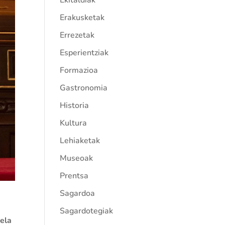
Ekitaldiak
Erakusketak
Errezetak
Esperientziak
Formazioa
Gastronomia
Historia
Kultura
Lehiaketak
Museoak
Prentsa
Sagardoa
Sagardotegiak
dela