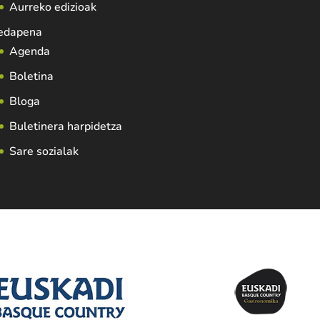
Aurreko edizioak
edapena
Agenda
Boletina
Bloga
Buletinera harpidetza
Sare sozialak