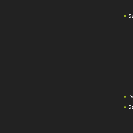
S
D
S