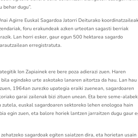
tu behar dugu”.
Unai Agirre Euskal Sagardoa Jatorri Deiturako koordinatzailea
zendariak, foru erakundeak azken urteotan sagasti berriak
razik. Lan horri esker, gaur egun 500 hektarea sagardo
rautzailean erregistratuta.
tegitik Ion Zapiainek ere bere poza adierazi zuen. Haren
bila egindako urte askotako lanaren aitortza da hau. Lan hau
 zuen, 1964an zurezko upategia eraiki zuenean, sagardoaren
oriako garai zailenak bizi zituen unean. Eta bere seme-alabek
uru zutela, euskal sagardoaren sektoreko lehen enologoa hain
ia egin zuen, eta balore horiek lantzen jarraitzen dugu gaur 
o zehatzeko sagardoak egiten saiatzen dira, eta horietan usain