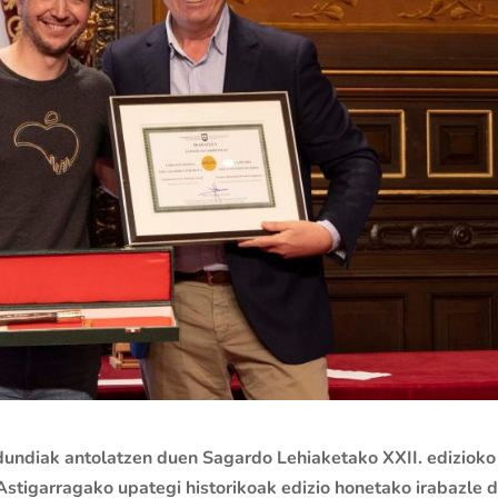
undiak antolatzen duen Sagardo Lehiaketako XXII. edizioko
Astigarragako upategi historikoak edizio honetako irabazle 