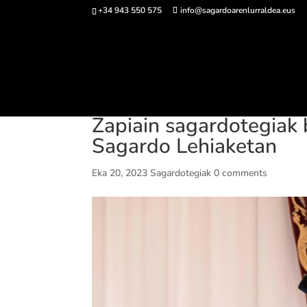
+34 943 550 575
info@sagardoarenlurraldea.eus
Sarrerak 
Zapiain sagardotegiak 
Sagardo Lehiaketan
Eka 20, 2023
Sagardotegiak
0 comments