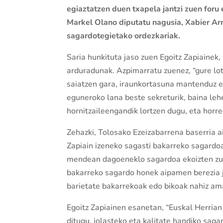
egiaztatzen duen txapela jantzi zuen foru
Markel Olano diputatu nagusia, Xabier Arr
sagardotegietako ordezkariak.
Saria hunkituta jaso zuen Egoitz Zapiainek
arduradunak. Azpimarratu zuenez, “gure lot
saiatzen gara, iraunkortasuna mantenduz e
eguneroko lana beste sekreturik, baina leh
hornitzaileengandik lortzen dugu, eta horre
Zehazki, Tolosako Ezeizabarrena baserria a
Zapiain izeneko sagasti bakarreko sagardo
mendean dagoeneklo sagardoa ekoizten zuen 
bakarreko sagardo honek aipamen berezia j
barietate bakarrekoak edo bikoak nahiz am
Egoitz Zapiainen esanetan, “Euskal Herria
ditugu, jolasteko eta kalitate handiko sag