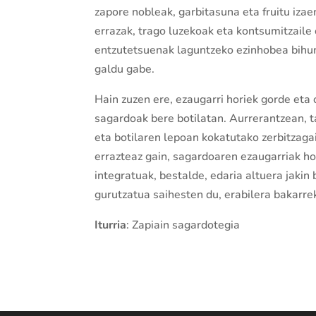
zapore nobleak, garbitasuna eta fruitu izae
errazak, trago luzekoak eta kontsumitzaile o
entzutetsuenak laguntzeko ezinhobea bihu
galdu gabe.
Hain zuzen ere, ezaugarri horiek gorde eta
sagardoak bere botilatan. Aurrerantzean, t
eta botilaren lepoan kokatutako zerbitzagai
errazteaz gain, sagardoaren ezaugarriak hob
integratuak, bestalde, edaria altuera jakin
gurutzatua saihesten du, erabilera bakarre
Iturria
: Zapiain sagardotegia