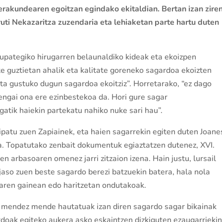
 erakundearen egoitzan egindako ekitaldian. Bertan izan zire
uti Nekazaritza zuzendaria eta lehiaketan parte hartu duten
, upategiko hirugarren belaunaldiko kideak eta ekoizpen
e guztietan ahalik eta kalitate goreneko sagardoa ekoizten
ta gustuko dugun sagardoa ekoitziz”. Horretarako, “ez dago
engai ona ere ezinbestekoa da. Hori gure sagar
gatik haiekin partekatu nahiko nuke sari hau”.
ipatu zuen Zapiainek, eta haien sagarrekin egiten duten Joane
a. Topatutako zenbait dokumentuk egiaztatzen dutenez, XVI.
arbasoaren omenez jarri zitzaion izena. Hain justu, lursail
aso zuen beste sagardo berezi batzuekin batera, hala nola
aren gainean edo haritzetan ondutakoak.
n mendez mende hautatuak izan diren sagardo sagar bikainak
ardoak egiteko aukera asko eskaintzen dizkiguten ezaugarriekin