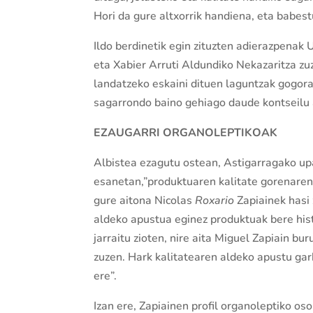
Hori da gure altxorrik handiena, eta babes
Ildo berdinetik egin zituzten adierazpenak 
eta Xabier Arruti Aldundiko Nekazaritza zu
landatzeko eskaini dituen laguntzak gogora
sagarrondo baino gehiago daude kontseilu a
EZAUGARRI ORGANOLEPTIKOAK
Albistea ezagutu ostean, Astigarragako upa
esanetan,”produktuaren kalitate gorenaren 
gure aitona Nicolas
Roxario
Zapiainek hasi
aldeko apustua eginez produktuak bere hist
jarraitu zioten, nire aita Miguel Zapiain b
zuzen. Hark kalitatearen aldeko apustu garb
ere”.
Izan ere, Zapiainen profil organoleptiko os