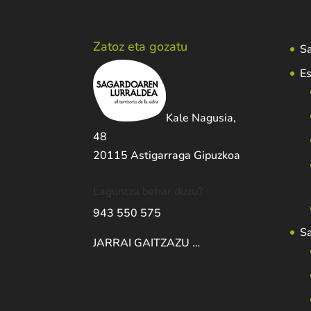
Zatoz eta gozatu
Sa
Es
Kale Nagusia,
48
20115 Astigarraga Gipuzkoa
Laguntza behar duzu?
943 550 575
S
JARRAI GAITZAZU …