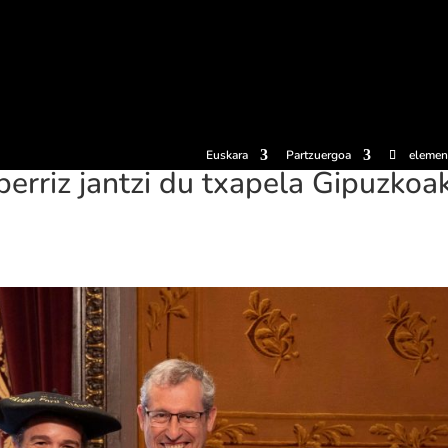
erosi
Esperientziak
Sagardotegiak
Sagardoetxea
Dokumen
Euskara
Partzuergoa
elemen
berriz jantzi du txapela Gipuzkoa