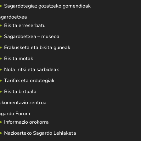
Sagardotegiaz gozatzeko gomendioak
agardoetxea
Bisita erreserbatu
Sagardoetxea – museoa
Erakusketa eta bisita guneak
Bisita motak
Nola iritsi eta sarbideak
Tarifak eta ordutegiak
Bisita birtuala
okumentazio zentroa
agardo Forum
Informazio orokorra
Nazioarteko Sagardo Lehiaketa