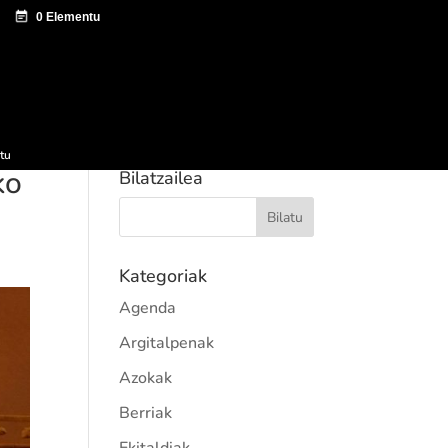
tazio zentroa
Sagardo Forum
Hedapena
tu
ko
Bilatzailea
Kategoriak
Agenda
Argitalpenak
Azokak
Berriak