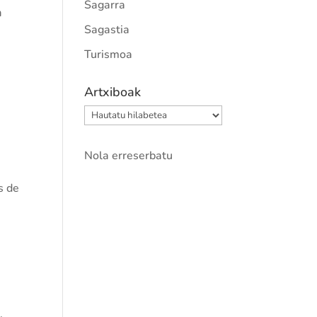
Sagarra
n
Sagastia
Turismoa
Artxiboak
Artxiboak
Nola erreserbatu
s de
.