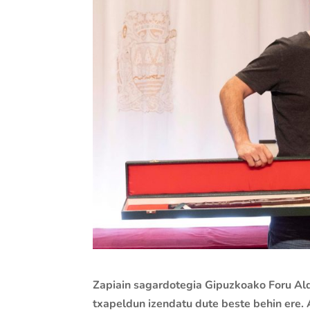
Zapiain sagardotegia Gipuzkoako Foru Ald
txapeldun izendatu dute beste behin ere. 