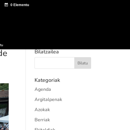
tazio zentroa
Sagardo Forum
Hedapena
tu
de
Bilatzailea
Kategoriak
Agenda
Argitalpenak
Azokak
Berriak