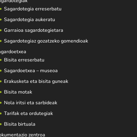
agardotegiak
Sagardotegia erreserbatu
Sagardotegia aukeratu
Garraioa sagardotegietara
Sagardotegiaz gozatzeko gomendioak
agardoetxea
Bisita erreserbatu
Sagardoetxea – museoa
Erakusketa eta bisita guneak
Bisita motak
Nola iritsi eta sarbideak
Tarifak eta ordutegiak
Bisita birtuala
okumentazio zentroa