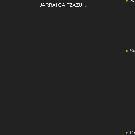
S
JARRAI GAITZAZU …
S
D