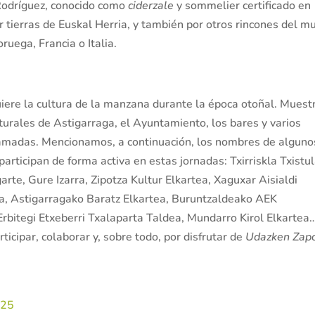
Rodríguez, conocido como
ciderzale
y sommelier certificado en
or tierras de Euskal Herria, y también por otros rincones del 
ruega, Francia o Italia.
iere la cultura de la manzana durante la época otoñal. Muest
ulturales de Astigarraga, el Ayuntamiento, los bares y varios
ramadas. Mencionamos, a continuación, los nombres de alguno
articipan de forma activa en estas jornadas: Txirriskla Txistul
arte, Gure Izarra, Zipotza Kultur Elkartea, Xaguxar Aisialdi
a, Astigarragako Baratz Elkartea, Buruntzaldeako AEK
 Erbitegi Etxeberri Txalaparta Taldea, Mundarro Kirol Elkartea
ticipar, colaborar y, sobre todo, por disfrutar de
Udazken Zap
025