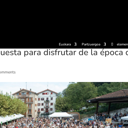
erosi
Esperientziak
Sagardotegiak
Sagardoetxea
Dokumen
Euskara
Partzuergoa
elemen
esta para disfrutar de la época 
comments