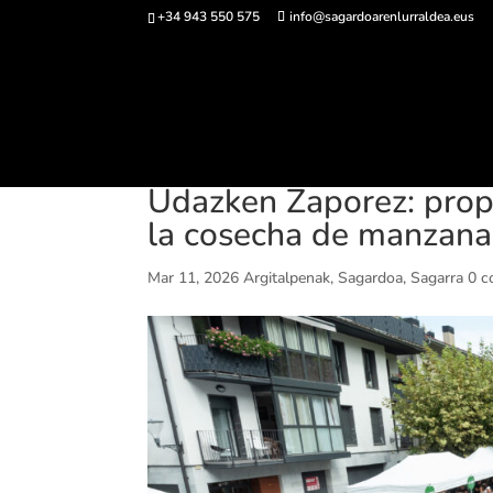
+34 943 550 575
info@sagardoarenlurraldea.eus
Sarrerak 
Udazken Zaporez: propu
la cosecha de manzana
Mar 11, 2026
Argitalpenak
,
Sagardoa
,
Sagarra
0 