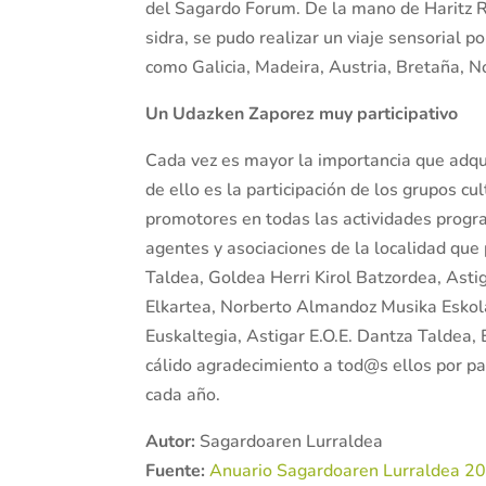
del Sagardo Forum. De la mano de Haritz 
sidra, se pudo realizar un viaje sensorial p
como Galicia, Madeira, Austria, Bretaña, No
Un Udazken Zaporez muy participativo
Cada vez es mayor la importancia que adqu
de ello es la participación de los grupos c
promotores en todas las actividades prog
agentes y asociaciones de la localidad que p
Taldea, Goldea Herri Kirol Batzordea, Astig
Elkartea, Norberto Almandoz Musika Eskol
Euskaltegia, Astigar E.O.E. Dantza Taldea,
cálido agradecimiento a tod@s ellos por par
cada año.
Autor:
Sagardoaren Lurraldea
Fuente:
Anuario Sagardoaren Lurraldea 2