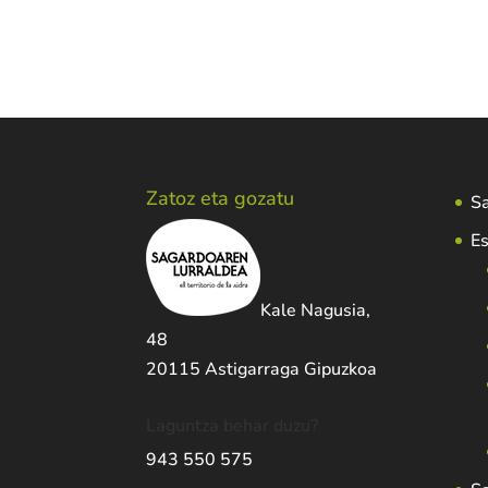
Zatoz eta gozatu
Sa
Es
Kale Nagusia,
48
20115 Astigarraga Gipuzkoa
Laguntza behar duzu?
943 550 575