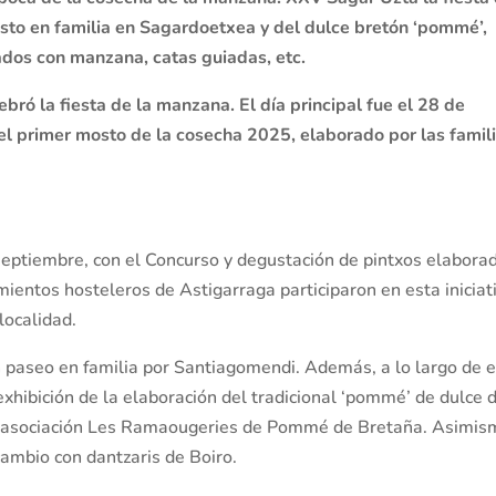
sto en familia en Sagardoetxea y del dulce bretón ‘pommé’,
ados con manzana, catas guiadas, etc.
lebró la
fiesta de la manzana
. El día principal fue el 28 de
el primer mosto de la cosecha 2025, elaborado por las famil
septiembre, con el Concurso y degustación de pintxos elabora
ientos hosteleros de Astigarraga participaron en esta iniciat
localidad.
un paseo en familia por Santiagomendi. Además, a lo largo de 
exhibición de la elaboración del tradicional ‘pommé’ de dulce 
la asociación Les Ramaougeries de Pommé de Bretaña. Asimis
rcambio con dantzaris de Boiro.