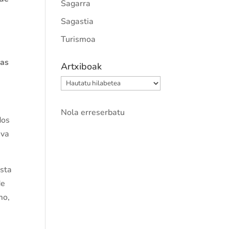
Sagarra
Sagastia
Turismoa
ias
Artxiboak
Artxiboak
Nola erreserbatu
dos
iva
esta
de
mo,