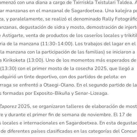
menzó con una diana a cargo de Txirriskla Txistulari Taldea. 
ctar manzanas en el manzanal de Sagardoetxea. Una kalejira p
aza, y paralelamente, se realizó el denominado Rally Fotográfi
nzanas, degustación de sidra y mosto, demostración de injert
stigarte, venta de productos de los caseríos locales y trikiti
eria de la manzana (11:30-14:00). Los trabajos del lagar en el
 la manzana con la participación de las familias) se iniciaron a
la Kirikoketa (13:00). Uno de los momentos más esperados de
r (13:30) con el primer mosto de la cosecha 2025, que llegó a
dquirió un tinte deportivo, con dos partidos de pelota: en
rraga se enfrentó a Otaegi-Olano. En el segundo partido de l
es formadas por Exposito-Bikuña y Senar-Lizeaga.
Zaporez
2025, se organizaron talleres de elaboración de mos
re y durante el primer fin de semana de noviembre. El 17 de
as locales e internacionales en Sagardoetxea. En esta degusta
 de diferentes países clasificadas en las categorías del Concu