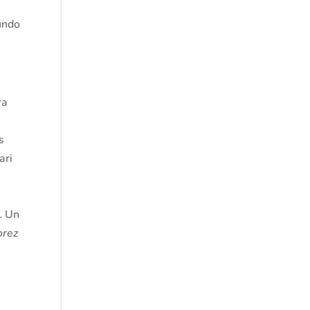
mundo
ra
s
ari
… Un
orez