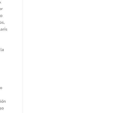
A
or
co
os,
laris
 la
a
to
ción
rso