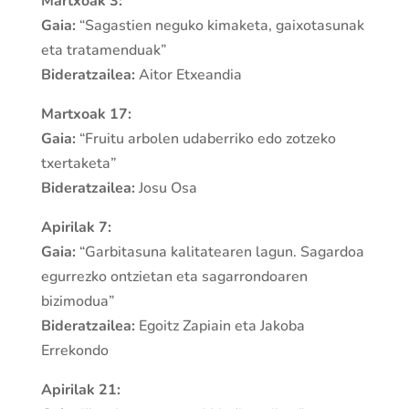
Martxoak 3:
Gaia:
“Sagastien neguko kimaketa, gaixotasunak
eta tratamenduak”
Bideratzailea:
Aitor Etxeandia
Martxoak 17:
Gaia:
“Fruitu arbolen udaberriko edo zotzeko
txertaketa”
Bideratzailea:
Josu Osa
Apirilak 7:
Gaia:
“Garbitasuna kalitatearen lagun. Sagardoa
egurrezko ontzietan eta sagarrondoaren
bizimodua”
Bideratzailea:
Egoitz Zapiain eta Jakoba
Errekondo
Apirilak 21: