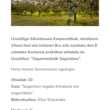
Usurbilgo Alkartasuna Kooperatibak, o
tsailaren
10ean hasi eta irailaren 8ra arte luzatuko den 8
saiotako ikastaroa praktikoa antolatu du
Usurbilen: “Sagarrondotik Sagardora”.
Hona hemen ikastaroaren egutegia:
Otsailak 10:
Gaia:
“Sagastien neguko kimaketa eta
ongarriketa”.
Bideratzailea:
Aitor Etxeandia.