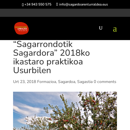
+34 943 550 575
info@sagardoarenlurraldea.eus
“Sagarrondotik
Sagardora” 2018ko
ikastaro praktikoa
Usurbilen
Urt 23, 2018
Formazioa
,
Sagardoa
,
Sagastia
0 comments