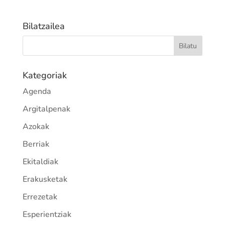
Bilatzailea
Kategoriak
Agenda
Argitalpenak
Azokak
Berriak
Ekitaldiak
Erakusketak
Errezetak
Esperientziak