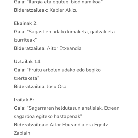
Gaia:
“Ilargia eta egutegi biodinamikoa”
Bideratzaileak:
Xabier Akizu
Ekainak 2:
Gaia:
“Sagastien udako kimaketa, gaitzak eta
izurriteak”
Bideratzailea:
Aitor Etxeandia
Uztailak 14:
Gaia:
“Fruitu arbolen udako edo begiko
txertaketa”
Bideratzailea:
Josu Osa
Irailak 8:
Gaia:
“Sagarraren heldutasun analisiak. Etxean
sagardoa egiteko hastapenak”
Bideratzaileak:
Aitor Etxeandia eta Egoitz
Zapiain