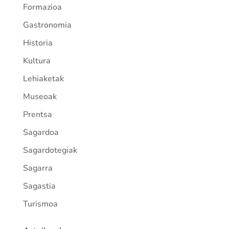
Formazioa
Gastronomia
Historia
Kultura
Lehiaketak
Museoak
Prentsa
Sagardoa
Sagardotegiak
Sagarra
Sagastia
Turismoa