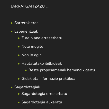
JARRAI GAITZAZU …
Sarrerak erosi
Esperientziak
Zure plana erreserbatu
Nola mugitu
Non lo egin
Hautatutako ibilbideak
Beste proposamenak hemendik gertu
Gidak eta informazio praktikoa
Sagardotegiak
Sagardotegia erreserbatu
Sagardotegia aukeratu