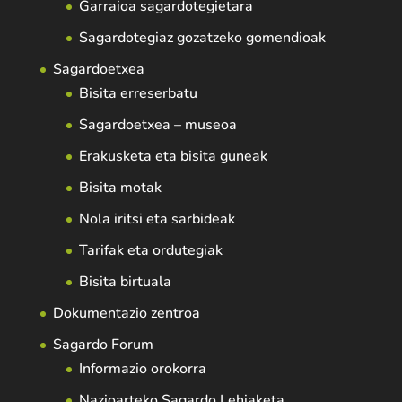
Garraioa sagardotegietara
Sagardotegiaz gozatzeko gomendioak
Sagardoetxea
Bisita erreserbatu
Sagardoetxea – museoa
Erakusketa eta bisita guneak
Bisita motak
Nola iritsi eta sarbideak
Tarifak eta ordutegiak
Bisita birtuala
Dokumentazio zentroa
Sagardo Forum
Informazio orokorra
Nazioarteko Sagardo Lehiaketa