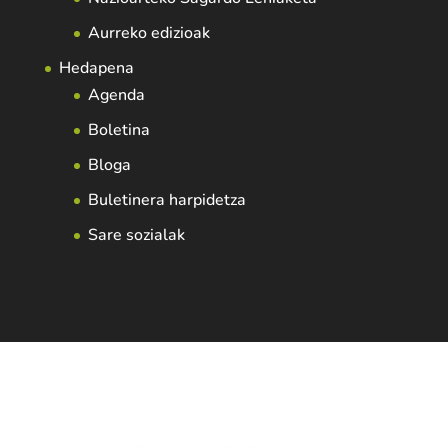
Aurreko edizioak
Hedapena
Agenda
Boletina
Bloga
Buletinera harpidetza
Sare sozialak