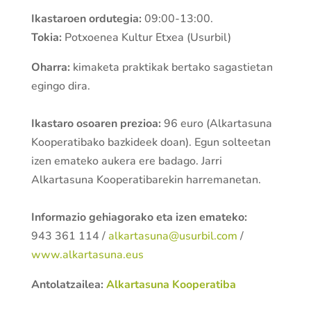
Ikastaroen ordutegia:
09:00-13:00.
Tokia:
Potxoenea Kultur Etxea (Usurbil)
Oharra:
kimaketa praktikak bertako sagastietan
egingo dira.
Ikastaro osoaren prezioa:
96 euro (Alkartasuna
Kooperatibako bazkideek doan). Egun solteetan
izen emateko aukera ere badago. Jarri
Alkartasuna Kooperatibarekin harremanetan.
Informazio gehiagorako eta izen emateko:
943 361 114 /
alkartasuna@usurbil.com
/
www.alkartasuna.eus
Antolatzailea:
Alkartasuna Kooperatiba