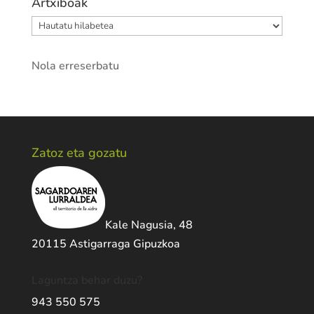
Artxiboak
Artxiboak
Nola erreserbatu
Zatoz eta gozatu
Kale Nagusia, 48
20115 Astigarraga Gipuzkoa
Laguntza behar duzu?
943 550 575