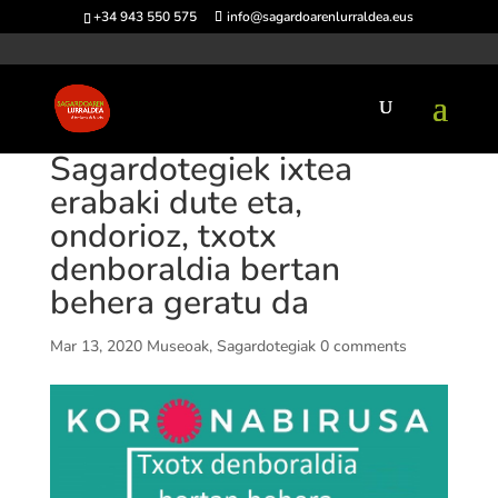
+34 943 550 575
info@sagardoarenlurraldea.eus
Sagardotegiek ixtea
erabaki dute eta,
ondorioz, txotx
denboraldia bertan
behera geratu da
Mar 13, 2020
Museoak
,
Sagardotegiak
0 comments