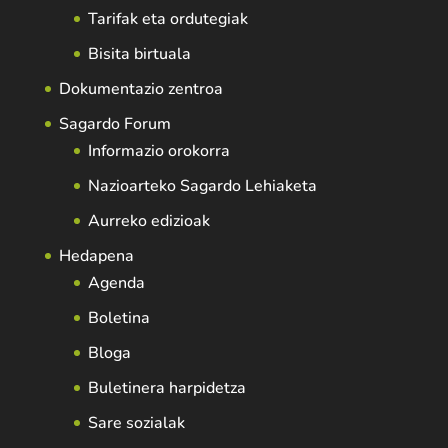
Tarifak eta ordutegiak
Bisita birtuala
Dokumentazio zentroa
Sagardo Forum
Informazio orokorra
Nazioarteko Sagardo Lehiaketa
Aurreko edizioak
Hedapena
Agenda
Boletina
Bloga
Buletinera harpidetza
Sare sozialak