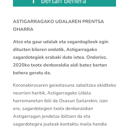
ASTIGARRAGAKO UDALAREN PRENTSA
OHARRA
Atzo eta gaur udalak eta sagardogileek egin
dituzten bileren ondotik, Astigarragako
sagardotegiek erabaki dute ixtea. Ondorioz,
2020ko txotx denboraldia aldi batez bertan
behera geratu da.
Koronabirusaren gaixotasuna zabaltzea ekiditeko
neurrien haritik, Astigarragako Udala
harremanetan ibili da Osasun Sailarekin, izan
ere, sagardotegien txotx denboraldian
Astigarragan jendetza ibiltzen da eta
sagardotegira joateak kontaktu maila handia