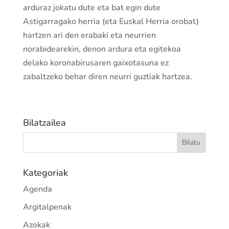
arduraz jokatu dute eta bat egin dute
Astigarragako herria (eta Euskal Herria orobat)
hartzen ari den erabaki eta neurrien
norabidearekin, denon ardura eta egitekoa
delako koronabirusaren gaixotasuna ez
zabaltzeko behar diren neurri guztiak hartzea.
Bilatzailea
Kategoriak
Agenda
Argitalpenak
Azokak