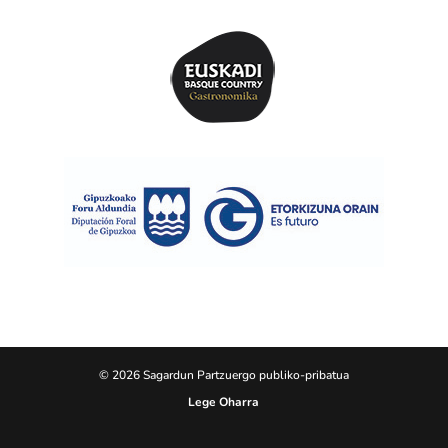
© 2026 Sagardun Partzuergo publiko-pribatua
Lege Oharra