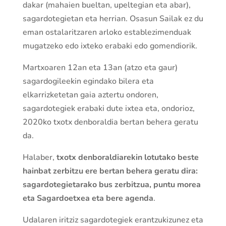
dakar (mahaien bueltan, upeltegian eta abar),
sagardotegietan eta herrian. Osasun Sailak ez du
eman ostalaritzaren arloko establezimenduak
mugatzeko edo ixteko erabaki edo gomendiorik.
Martxoaren 12an eta 13an (atzo eta gaur)
sagardogileekin egindako bilera eta
elkarrizketetan gaia aztertu ondoren,
sagardotegiek erabaki dute ixtea eta, ondorioz,
2020ko txotx denboraldia bertan behera geratu
da.
Halaber,
txotx denboraldiarekin lotutako beste
hainbat zerbitzu ere bertan behera geratu dira:
sagardotegietarako bus zerbitzua, puntu morea
eta Sagardoetxea eta bere agenda
.
Udalaren iritziz sagardotegiek erantzukizunez eta