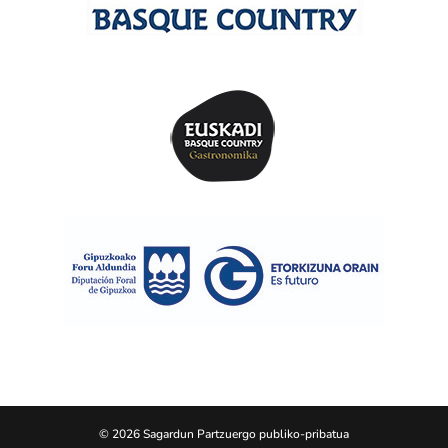
© 2026 Sagardun Partzuergo publiko-pribatua