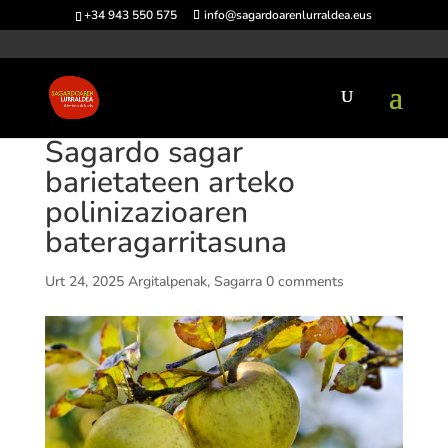
+34 943 550 575
info@sagardoarenlurraldea.eus
Sagardo sagar
barietateen arteko
polinizazioaren
bateragarritasuna
Urt 24, 2025
Argitalpenak
,
Sagarra
0 comments