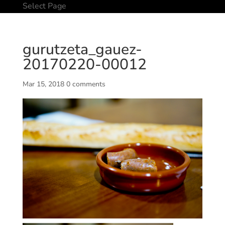
Select Page
gurutzeta_gauez-
20170220-00012
Mar 15, 2018
0 comments