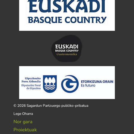
© 2026 Sagardun Partzuergo publiko-pribatua
Lege Oharra
Nor gara
Proiektuak