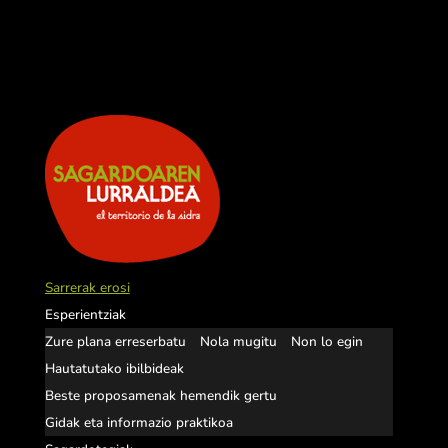
Sarrerak erosi
Esperientziak
Zure plana erreserbatu
Nola mugitu
Non lo egin
Hautatutako ibilbideak
Beste proposamenak hemendik gertu
Gidak eta informazio praktikoa