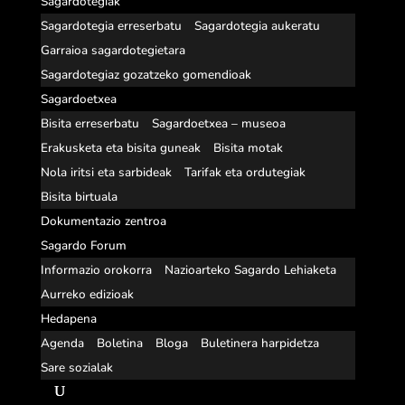
Sagardotegiak
Sagardotegia erreserbatu
Sagardotegia aukeratu
Garraioa sagardotegietara
Sagardotegiaz gozatzeko gomendioak
Sagardoetxea
Bisita erreserbatu
Sagardoetxea – museoa
Erakusketa eta bisita guneak
Bisita motak
Nola iritsi eta sarbideak
Tarifak eta ordutegiak
Bisita birtuala
Dokumentazio zentroa
Sagardo Forum
Informazio orokorra
Nazioarteko Sagardo Lehiaketa
Aurreko edizioak
Hedapena
Agenda
Boletina
Bloga
Buletinera harpidetza
Sare sozialak