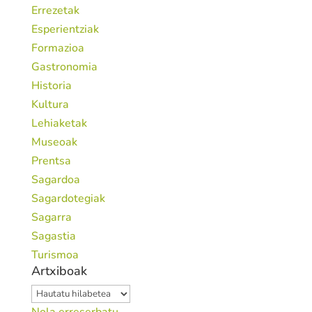
Errezetak
Esperientziak
Formazioa
Gastronomia
Historia
Kultura
Lehiaketak
Museoak
Prentsa
Sagardoa
Sagardotegiak
Sagarra
Sagastia
Turismoa
Artxiboak
Artxiboak