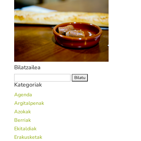
Bilatzailea
Bilatu:
Kategoriak
Agenda
Argitalpenak
Azokak
Berriak
Ekitaldiak
Erakusketak