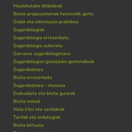
Hautatutako ibilbideak
Beste proposamenak hemendik gertu
Gidak eta informazio praktikoa
Sagardotegiak
Sagardotegia erreserbatu
Sagardotegia aukeratu
Garraioa sagardotegietara
Sagardotegiaz gozatzeko gomendioak
Sagardoetxea
Bisita erreserbatu
Sagardoetxea – museoa
Erakusketa eta bisita guneak
Bisita motak
Nola iritsi eta sarbideak
Tarifak eta ordutegiak
Bisita birtuala