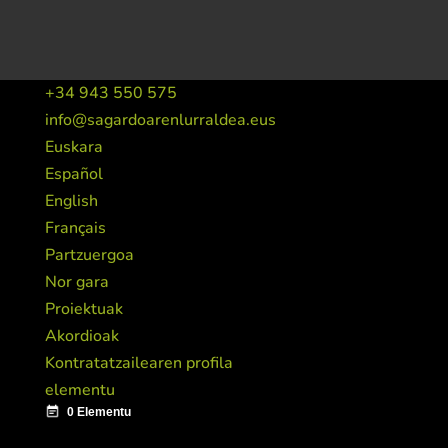
+34 943 550 575
info@sagardoarenlurraldea.eus
Euskara
Español
English
Français
Partzuergoa
Nor gara
Proiektuak
Akordioak
Kontratatzailearen profila
elementu