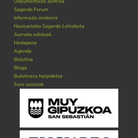
Dokumentazio zentroa
Sagardo Forum
Informazio orokorra
Nazioarteko Sagardo Lehiaketa
Aurreko edizioak
Hedapena
Agenda
Boletina
Bloga
Buletinera harpidetza
Sare sozialak