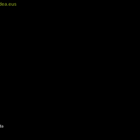
dea.eus
da