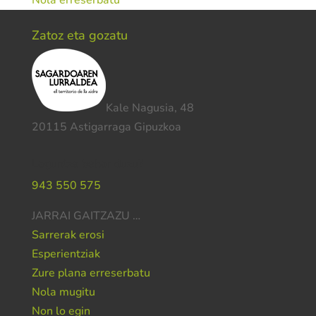
Nola erreserbatu
Zatoz eta gozatu
Kale Nagusia, 48
20115 Astigarraga Gipuzkoa
Laguntza behar duzu?
943 550 575
JARRAI GAITZAZU …
Sarrerak erosi
Esperientziak
Zure plana erreserbatu
Nola mugitu
Non lo egin