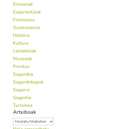
Errezetak
Esperientziak
Formazioa
Gastronomia
Historia
Kultura
Lehiaketak
Museoak
Prentsa
Sagardoa
Sagardotegiak
Sagarra
Sagastia
Turismoa
Artxiboak
Artxiboak