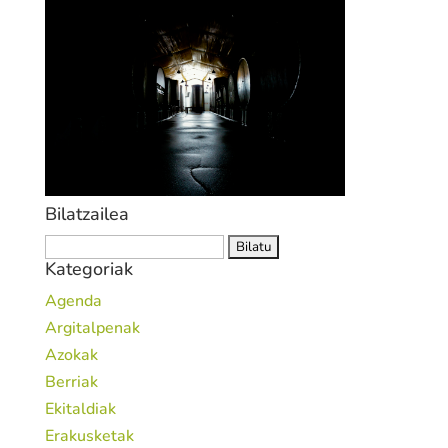
Bilatzailea
Bilatu:
Kategoriak
Agenda
Argitalpenak
Azokak
Berriak
Ekitaldiak
Erakusketak