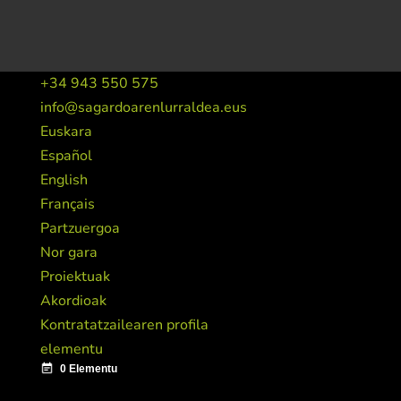
+34 943 550 575
info@sagardoarenlurraldea.eus
Euskara
Español
English
Français
Partzuergoa
Nor gara
Proiektuak
Akordioak
Kontratatzailearen profila
elementu