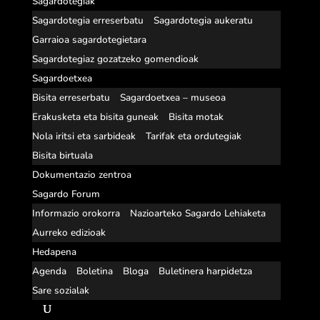
Sagardotegiak
Sagardotegia erreserbatu
Sagardotegia aukeratu
Garraioa sagardotegietara
Sagardotegiaz gozatzeko gomendioak
Sagardoetxea
Bisita erreserbatu
Sagardoetxea – museoa
Erakusketa eta bisita guneak
Bisita motak
Nola iritsi eta sarbideak
Tarifak eta ordutegiak
Bisita birtuala
Dokumentazio zentroa
Sagardo Forum
Informazio orokorra
Nazioarteko Sagardo Lehiaketa
Aurreko edizioak
Hedapena
Agenda
Boletina
Bloga
Buletinera harpidetza
Sare sozialak