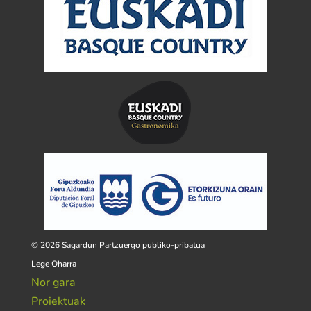
© 2026 Sagardun Partzuergo publiko-pribatua
Lege Oharra
Nor gara
Proiektuak