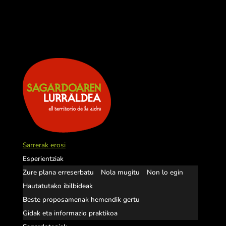
Sarrerak erosi
Esperientziak
Zure plana erreserbatu
Nola mugitu
Non lo egin
Hautatutako ibilbideak
Beste proposamenak hemendik gertu
Gidak eta informazio praktikoa