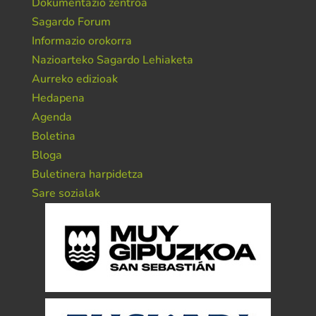
Dokumentazio zentroa
Sagardo Forum
Informazio orokorra
Nazioarteko Sagardo Lehiaketa
Aurreko edizioak
Hedapena
Agenda
Boletina
Bloga
Buletinera harpidetza
Sare sozialak