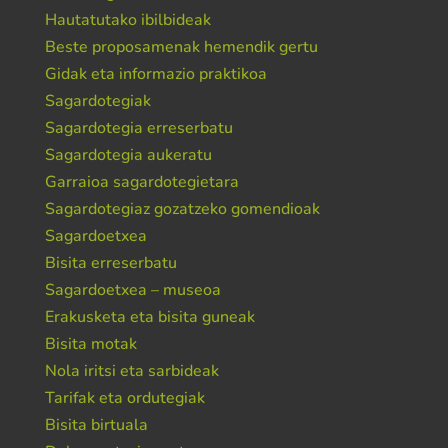
Hautatutako ibilbideak
Beste proposamenak hemendik gertu
Gidak eta informazio praktikoa
Sagardotegiak
Sagardotegia erreserbatu
Sagardotegia aukeratu
Garraioa sagardotegietara
Sagardotegiaz gozatzeko gomendioak
Sagardoetxea
Bisita erreserbatu
Sagardoetxea – museoa
Erakusketa eta bisita guneak
Bisita motak
Nola iritsi eta sarbideak
Tarifak eta ordutegiak
Bisita birtuala