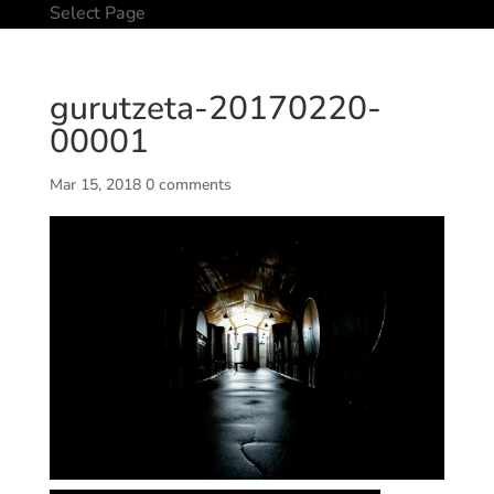
Select Page
gurutzeta-20170220-
00001
Mar 15, 2018
0 comments