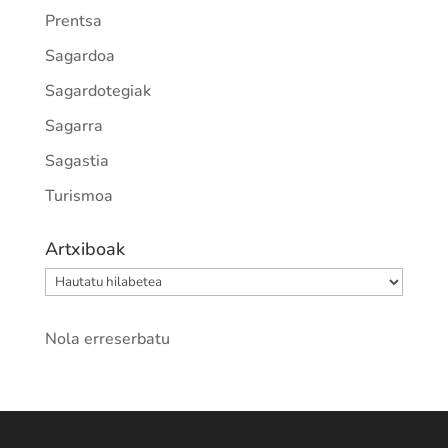
Prentsa
Sagardoa
Sagardotegiak
Sagarra
Sagastia
Turismoa
Artxiboak
Artxiboak
Nola erreserbatu