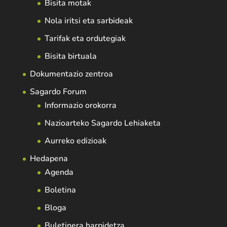
Bisita motak
Nola iritsi eta sarbideak
Tarifak eta ordutegiak
Bisita birtuala
Dokumentazio zentroa
Sagardo Forum
Informazio orokorra
Nazioarteko Sagardo Lehiaketa
Aurreko edizioak
Hedapena
Agenda
Boletina
Bloga
Buletinera harpidetza