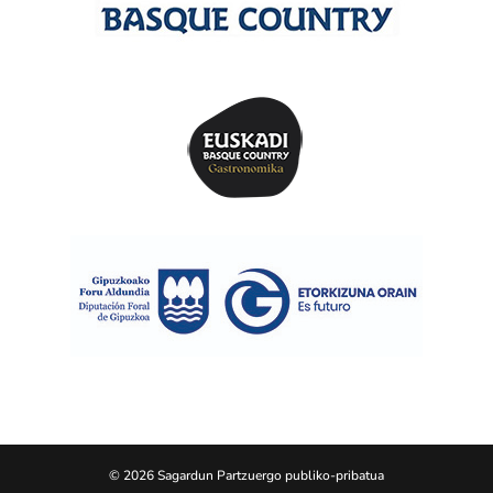
© 2026 Sagardun Partzuergo publiko-pribatua