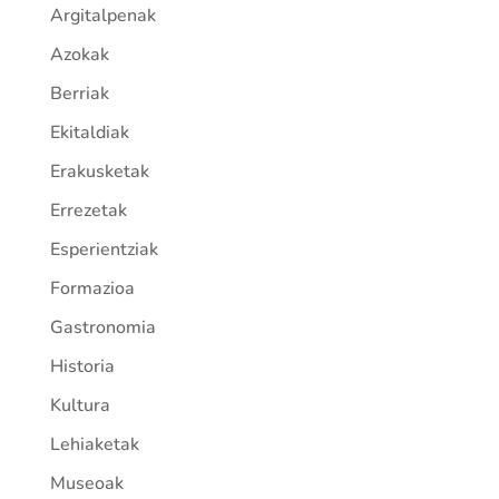
Argitalpenak
Azokak
Berriak
Ekitaldiak
Erakusketak
Errezetak
Esperientziak
Formazioa
Gastronomia
Historia
Kultura
Lehiaketak
Museoak