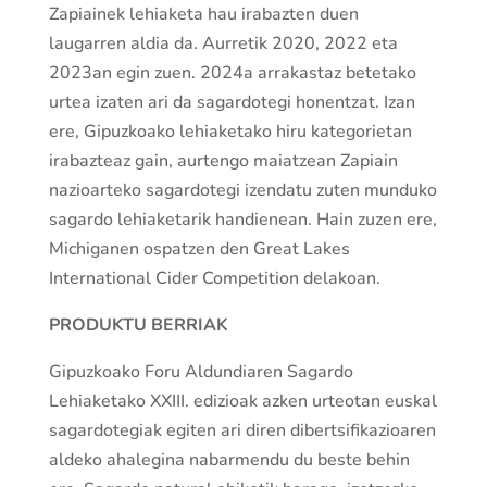
Zapiainek lehiaketa hau irabazten duen
laugarren aldia da. Aurretik 2020, 2022 eta
2023an egin zuen. 2024a arrakastaz betetako
urtea izaten ari da sagardotegi honentzat. Izan
ere, Gipuzkoako lehiaketako hiru kategorietan
irabazteaz gain, aurtengo maiatzean Zapiain
nazioarteko sagardotegi izendatu zuten munduko
sagardo lehiaketarik handienean. Hain zuzen ere,
Michiganen ospatzen den Great Lakes
International Cider Competition delakoan.
PRODUKTU BERRIAK
Gipuzkoako Foru Aldundiaren Sagardo
Lehiaketako XXIII. edizioak azken urteotan euskal
sagardotegiak egiten ari diren dibertsifikazioaren
aldeko ahalegina nabarmendu du beste behin