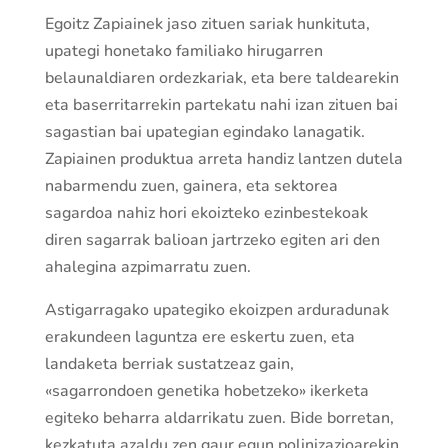
Egoitz Zapiainek jaso zituen sariak hunkituta,
upategi honetako familiako hirugarren
belaunaldiaren ordezkariak, eta bere taldearekin
eta baserritarrekin partekatu nahi izan zituen bai
sagastian bai upategian egindako lanagatik.
Zapiainen produktua arreta handiz lantzen dutela
nabarmendu zuen, gainera, eta sektorea
sagardoa nahiz hori ekoizteko ezinbestekoak
diren sagarrak balioan jartrzeko egiten ari den
ahalegina azpimarratu zuen.
Astigarragako upategiko ekoizpen arduradunak
erakundeen laguntza ere eskertu zuen, eta
landaketa berriak sustatzeaz gain,
«sagarrondoen genetika hobetzeko» ikerketa
egiteko beharra aldarrikatu zuen. Bide borretan,
kezkatuta azaldu zen gaur egun polinizazioarekin