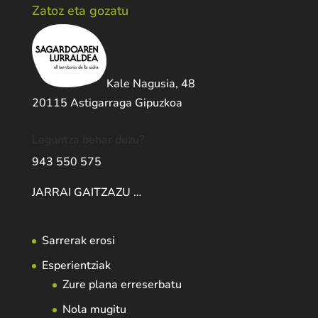
Zatoz eta gozatu
Kale Nagusia, 48
20115 Astigarraga Gipuzkoa
Laguntza behar duzu?
943 550 575
JARRAI GAITZAZU …
Sarrerak erosi
Esperientziak
Zure plana erreserbatu
Nola mugitu