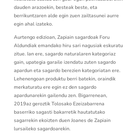
dauden arazoekin, besteak beste, eta
berrikuntzaren alde egin zuen zailtasunei aurre
egin ahal izateko.
Aurtengo edizioan, Zapiain sagardoak Foru
Aldundiak emandako hiru sari nagusiak eskuratu
zitue. Ian ere, sagardo naturalaren kategoriaz
gain, upategia garaile izendatu zuten sagardo
apardun eta sagardo berezien kategoriatan ere.
Lehenengoan produktu berri batekin, oraindik
merkaturatu ere egin ez den sagardo
apardunarekin gailendu zen. Bigarrenean,
2019az geroztik Tolosako Ezeizabarrena
baserriko sagasti bakarretik hautatutako
sagarrekin ekoizten duen Joanes de Zapiain
lursaileko sagardoarekin.