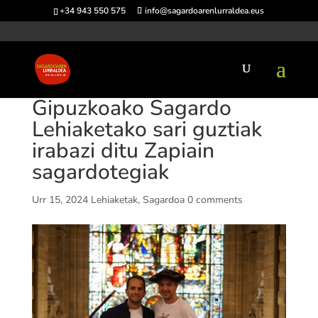
+34 943 550 575
info@sagardoarenlurraldea.eus
Gipuzkoako Sagardo
Lehiaketako sari guztiak
irabazi ditu Zapiain
sagardotegiak
Urr 15, 2024
Lehiaketak
,
Sagardoa
0 comments