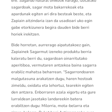
ere. Sagardo natural ohikotik harago, izotzezko
sagardoak, sagar mota bakarrekoak eta
apardunak egiten ari dira besteak beste, eta
Zapiain aitzindaria izan da usadioari uko egin
gabe etorkizunera begira dauden bide berri
horiek irekitzen.
Bide horretan, aurrerago aipatutakoez gain,
Zapiainek Sagarmut izeneko produktu berria
kaleratu berri du, sagardoan oinarritutako
aperitiboa, vermutaren antzekoa baina sagarra
erabiliz mahatsa beharrean. “Sagarrondoaren
malgutasuna arakatzen dugu, haren hostoak
zimeldu, oxidatu eta lehortuz, tearekin egiten
den antzera. Enborraren azala xigortu eta gure
lurraldean jasotako landareekin batera
erabiltzen dugu: Milorria, mota-belarra eta