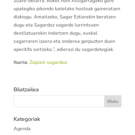
zizare-belarra. Buket honi Astigarragako gure
upategiko pikondo batetako hostoak gaineratzen
dizkiogu. Amaitzeko, Sagar Eztiarekin beratzen
dugu eta Sagardoz sagardo lurrintsuen
destilatuarekin indartzen dugu, euskal
sagarraren izaera eta ondarea gorpuzten duen
aperitifa sortzeko.”, adierazi du sagardotegiak.
Iturria
:
Zapiain sagardoa
Bilatzailea
Kategoriak
Agenda