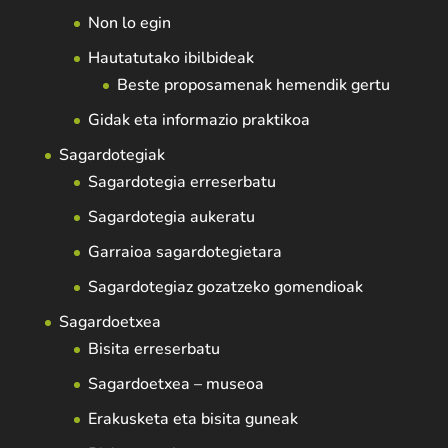
Non lo egin
Hautatutako ibilbideak
Beste proposamenak hemendik gertu
Gidak eta informazio praktikoa
Sagardotegiak
Sagardotegia erreserbatu
Sagardotegia aukeratu
Garraioa sagardotegietara
Sagardotegiaz gozatzeko gomendioak
Sagardoetxea
Bisita erreserbatu
Sagardoetxea – museoa
Erakusketa eta bisita guneak