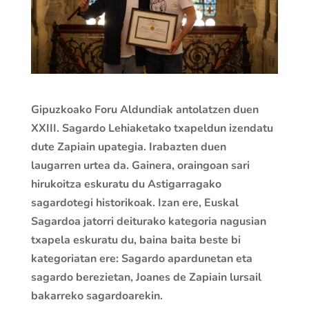
Gipuzkoako Foru Aldundiak antolatzen duen
XXIII. Sagardo Lehiaketako txapeldun izendatu
dute Zapiain upategia. Irabazten duen
laugarren urtea da. Gainera, oraingoan sari
hirukoitza eskuratu du Astigarragako
sagardotegi historikoak. Izan ere, Euskal
Sagardoa jatorri deiturako kategoria nagusian
txapela eskuratu du, baina baita beste bi
kategoriatan ere: Sagardo apardunetan eta
sagardo berezietan, Joanes de Zapiain lursail
bakarreko sagardoarekin.