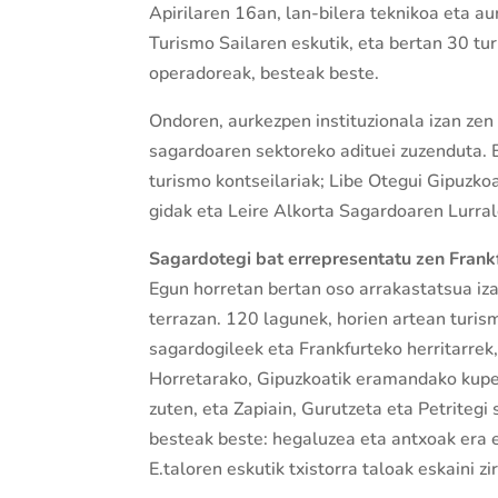
Apirilaren 16an, lan-bilera teknikoa eta a
Turismo Sailaren eskutik, eta bertan 30 tur
operadoreak, besteak beste.
Ondoren, aurkezpen instituzionala izan zen 
sagardoaren sektoreko adituei zuzenduta. 
turismo kontseilariak; Libe Otegui Gipuzko
gidak eta Leire Alkorta Sagardoaren Lurra
Sagardotegi bat errepresentatu zen Frank
Egun horretan bertan oso arrakastatsua iza
terrazan. 120 lagunek, horien artean turismo
sagardogileek eta Frankfurteko herritarrek,
Horretarako, Gipuzkoatik eramandako kupel
zuten, eta Zapiain, Gurutzeta eta Petritegi
besteak beste: hegaluzea eta antxoak era e
E.taloren eskutik txistorra taloak eskaini zi