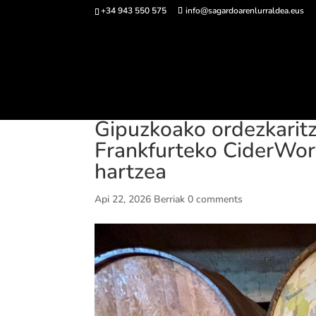
+34 943 550 575
info@sagardoarenlurraldea.eus
Sarrerak 
Gipuzkoako ordezkaritz
Frankfurteko CiderWorl
hartzea
Api 22, 2026
Berriak
0 comments