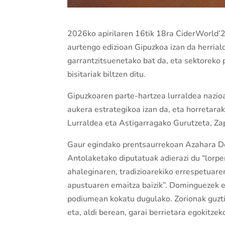
2026ko apirilaren 16tik 18ra CiderWorld’26
aurtengo edizioan Gipuzkoa izan da herria
garrantzitsuenetako bat da, eta sektoreko 
bisitariak biltzen ditu.
Gipuzkoaren parte-hartzea lurraldea nazio
aukera estrategikoa izan da, eta horretar
Lurraldea eta Astigarragako Gurutzeta, Zap
Gaur egindako prentsaurrekoan Azahara D
Antolaketako diputatuak adierazi du “lorpe
ahaleginaren, tradizioarekiko errespetuare
apustuaren emaitza baizik”. Dominguezek es
podiumean kokatu dugulako. Zorionak guztio
eta, aldi berean, garai berrietara egokitzek