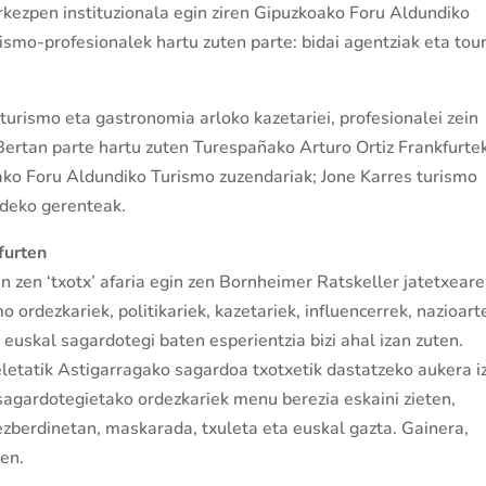
urkezpen instituzionala egin ziren Gipuzkoako Foru Aldundiko
ismo-profesionalek hartu zuten parte: bidai agentziak eta tou
turismo eta gastronomia arloko kazetariei, profesionalei zein
Bertan parte hartu zuten Turespañako Arturo Ortiz Frankfurte
ako Foru Aldundiko Turismo zuzendariak; Jone Karres turismo
ldeko gerenteak.
furten
n zen ‘txotx’ afaria egin zen Bornheimer Ratskeller jatetxear
 ordezkariek, politikariek, kazetariek, influencerrek, nazioar
 euskal sagardotegi baten esperientzia bizi ahal izan zuten.
etatik Astigarragako sagardoa txotxetik dastatzeko aukera i
 sagardotegietako ordezkariek menu berezia eskaini zieten,
zberdinetan, maskarada, txuleta eta euskal gazta. Gainera,
ren.