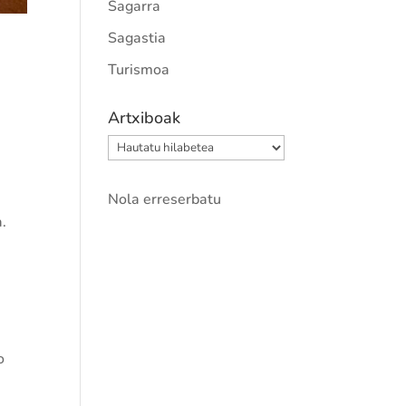
Sagarra
Sagastia
Turismoa
Artxiboak
Artxiboak
Nola erreserbatu
a.
o