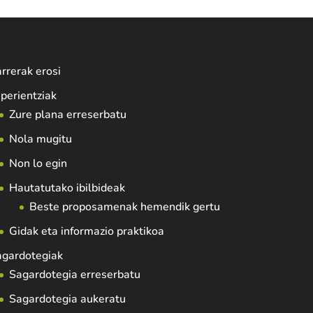
rrerak erosi
perientziak
Zure plana erreserbatu
Nola mugitu
Non lo egin
Hautatutako ibilbideak
Beste proposamenak hemendik gertu
Gidak eta informazio praktikoa
agardotegiak
Sagardotegia erreserbatu
Sagardotegia aukeratu