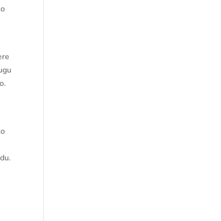
ko
ere
dugu
o.
ko
 du.