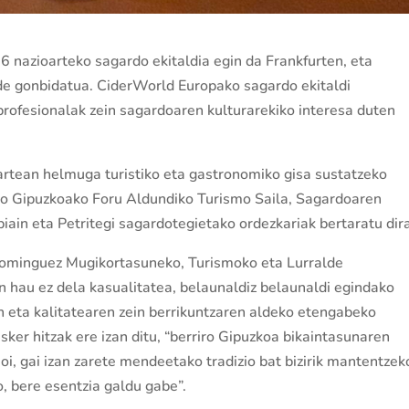
 nazioarteko sagardo ekitaldia egin da Frankfurten, eta
lde gonbidatua. CiderWorld Europako sagardo ekitaldi
profesionalak zein sagardoaren kulturarekiko interesa duten
artean helmuga turistiko eta gastronomiko gisa sustatzeko
ako Gipuzkoako Foru Aldundiko Turismo Saila, Sagardoaren
iain eta Petritegi sagardotegietako ordezkariak bertaratu dir
ominguez Mugikortasuneko, Turismoko eta Lurralde
n hau ez dela kasualitatea, belaunaldiz belaunaldi egindako
n eta kalitatearen zein berrikuntzaren aldeko etengabeko
ker hitzak ere izan ditu, “berriro Gipuzkoa bikaintasunaren
i, gai izan zarete mendeetako tradizio bat bizirik mantentzek
o, bere esentzia galdu gabe”.