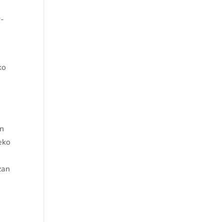
r-
ko
en
teko
zan