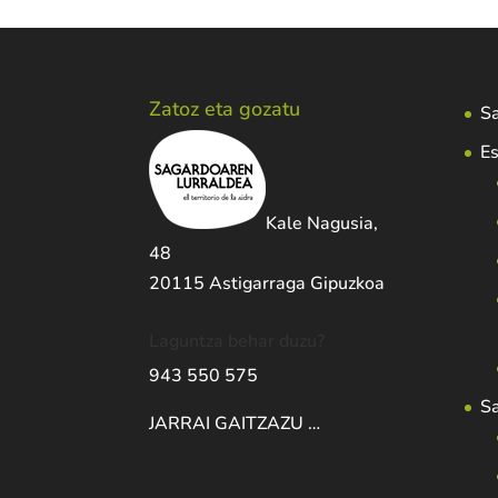
Zatoz eta gozatu
Sa
Es
Kale Nagusia,
48
20115 Astigarraga Gipuzkoa
Laguntza behar duzu?
943 550 575
S
JARRAI GAITZAZU …