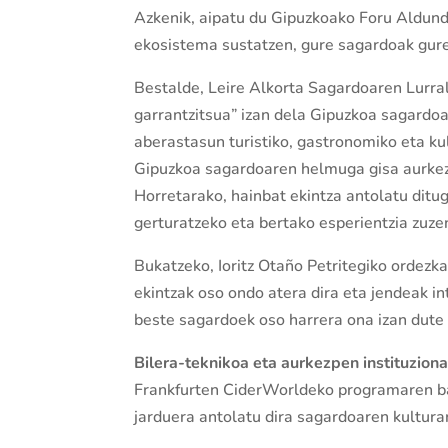
Azkenik, aipatu du Gipuzkoako Foru Aldundi
ekosistema sustatzen, gure sagardoak gure 
Bestalde, Leire Alkorta Sagardoaren Lurr
garrantzitsua” izan dela Gipuzkoa sagardoa
aberastasun turistiko, gastronomiko eta k
Gipuzkoa sagardoaren helmuga gisa aurkez
Horretarako, hainbat ekintza antolatu ditug
gerturatzeko eta bertako esperientzia zuze
Bukatzeko, Ioritz Otaño Petritegiko ordezka
ekintzak oso ondo atera dira eta jendeak in
beste sagardoek oso harrera ona izan dute 
Bilera-teknikoa eta aurkezpen instituziona
Frankfurten CiderWorldeko programaren bai
jarduera antolatu dira sagardoaren kultura