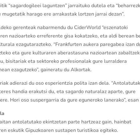
tik “sagardogileei laguntzen” jarraituko dutela eta “beharrez
mugetatik harago ere arrakastak lortzen jarrai dezan”.
aldeko gerenteak nabarmendu du CiderWorld “eszenatoki
ren nazioarteko erreferente gisa kokatzeko, eta aldi berean b
ulturala ezagutarazteko. “Frankfurten aukera paregabea izan 
teko eta gure kulturaren aberastasuna nazioartean zabaltzek
u, bisitariak eta sektoreko profesionalak gure lurraldera
nean ezagutzeko”, gaineratu du Alkortak.
riak adierazi du oso esperientzia polita izan dela. “Antolatuta
teres handia erakutsi du, eta sagardo naturalaz aparte, gure
ere. Hori oso suspergarria da gure eguneroko lanerako”, esan
la
tan antolatutako ekintzetan parte hartzeaz gain, hainbat
ren eskutik Gipuzkoaren sustapen turistikoa egiteko.