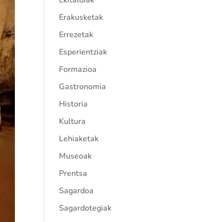
Ekitaldiak
Erakusketak
Errezetak
Esperientziak
Formazioa
Gastronomia
Historia
Kultura
Lehiaketak
Museoak
Prentsa
Sagardoa
Sagardotegiak