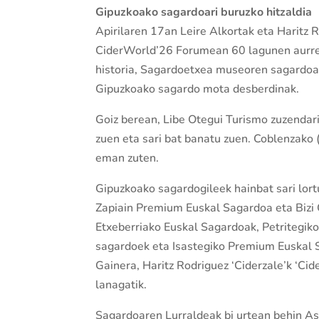
Gipuzkoako sagardoari buruzko hitzaldia
Apirilaren 17an Leire Alkortak eta Haritz 
CiderWorld’26 Forumean 60 lagunen aurrean
historia, Sagardoetxea museoren sagardoar
Gipuzkoako sagardo mota desberdinak.
Goiz berean, Libe Otegui Turismo zuzendar
zuen eta sari bat banatu zuen. Coblenzako 
eman zuten.
Gipuzkoako sagardogileek hainbat sari lortu
Zapiain Premium Euskal Sagardoa eta Bizi
Etxeberriako Euskal Sagardoak, Petritegik
sagardoek eta Isastegiko Premium Euskal S
Gainera, Haritz Rodriguez ‘Ciderzale’k ‘Cid
lanagatik.
Sagardoaren Lurraldeak bi urtean behin A