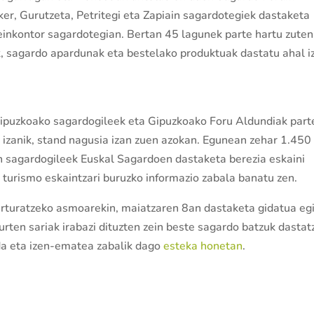
er, Gurutzeta, Petritegi eta Zapiain sagardotegiek dastaketa
einkontor sagardotegian. Bertan 45 lagunek parte hartu zuten
k, sagardo apardunak eta bestelako produktuak dastatu ahal i
ipuzkoako sagardogileek eta Gipuzkoako Foru Aldundiak part
 izanik, stand nagusia izan zuen azokan. Egunean zehar 1.450
ean sagardogileek Euskal Sagardoen dastaketa berezia eskaini
turismo eskaintzari buruzko informazio zabala banatu zen.
erturatzeko asmoarekin, maiatzaren 8an dastaketa gidatua eg
rten sariak irabazi dituzten zein beste sagardo batzuk dastat
 da eta izen-ematea zabalik dago
esteka honetan
.