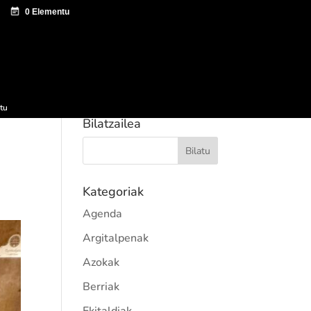
tazio zentroa
Sagardo Forum
Hedapena
tu
Bilatzailea
Kategoriak
Agenda
Argitalpenak
Azokak
Berriak