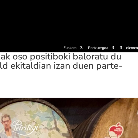
erosi
Esperientziak
Sagardotegiak
Sagardoetxea
Dokumen
Euskara
Partzuergoa
elemen
ak oso positiboki baloratu du
d ekitaldian izan duen parte-