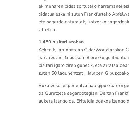
ekimenaren bidez sortutako harremanei esk
gidatua eskaini zuten Frankfurteko Apfelw
eta sagardo naturalak, izotzezko sagardoa
zituzten.
1.450 bisitari azokan
Azkenik, larunbatean CiderWorld azokan G
hartu zuten. Gipuzkoa ohorezko gonbidatua
bisitari igaro ziren gunetik, eta arratsald
zuten 50 lagunentzat. Halaber, Gipuzkoako 
Bukatzeko, esperientza hau gipuzkoarrei g
da Gurutzeta sagardotegian. Bertan Frankfu
aukera izango da. Ekitaldia doakoa izango