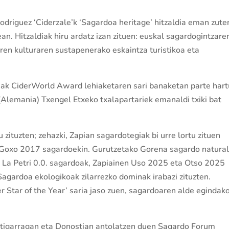
Rodriguez ‘Ciderzale’k ‘Sagardoa heritage’ hitzaldia eman zute
. Hitzaldiak hiru ardatz izan zituen: euskal sagardogintzare
en kulturaren sustapenerako eskaintza turistikoa eta
iak CiderWorld Award lehiaketaren sari banaketan parte hart
(Alemania) Txengel Etxeko txalapartariek emanaldi txiki bat
 zituzten; zehazki, Zapian sagardotegiak bi urre lortu zituen
 Goxo 2017 sagardoekin. Gurutzetako Gorena sagardo natural
o La Petri 0.0. sagardoak, Zapiainen Uso 2025 eta Otso 2025
agardoa ekologikoak zilarrezko dominak irabazi zituzten.
er Star of the Year’ saria jaso zuen, sagardoaren alde egindak
stigarragan eta Donostian antolatzen duen Sagardo Forum