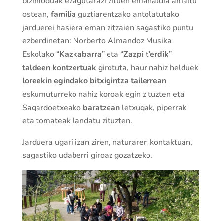
bizimoduak ezagutarazi zituen emanaldia amaitu
ostean,
familia
guztiarentzako antolatutako
jarduerei hasiera eman zitzaien sagastiko puntu
ezberdinetan: Norberto Almandoz Musika
Eskolako “
Kazkabarra
” eta “
Zazpi t’erdik
”
taldeen kontzertuak
girotuta, haur nahiz helduek
loreekin egindako bitxigintza tailerrean
eskumuturreko nahiz koroak egin zituzten eta
Sagardoetxeako
baratzean
letxugak, piperrak
eta tomateak landatu zituzten.
Jarduera ugari izan ziren, naturaren kontaktuan,
sagastiko udaberri giroaz gozatzeko.