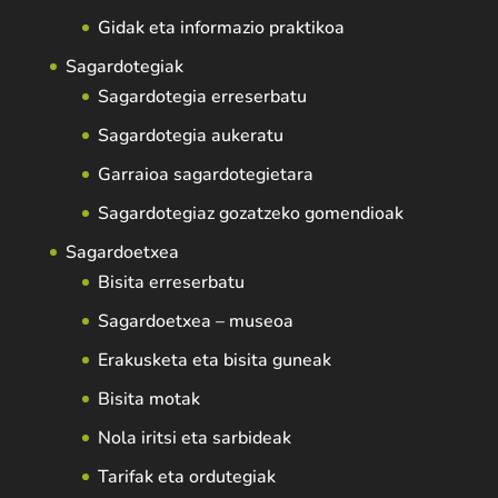
Gidak eta informazio praktikoa
Sagardotegiak
Sagardotegia erreserbatu
Sagardotegia aukeratu
Garraioa sagardotegietara
Sagardotegiaz gozatzeko gomendioak
Sagardoetxea
Bisita erreserbatu
Sagardoetxea – museoa
Erakusketa eta bisita guneak
Bisita motak
Nola iritsi eta sarbideak
Tarifak eta ordutegiak