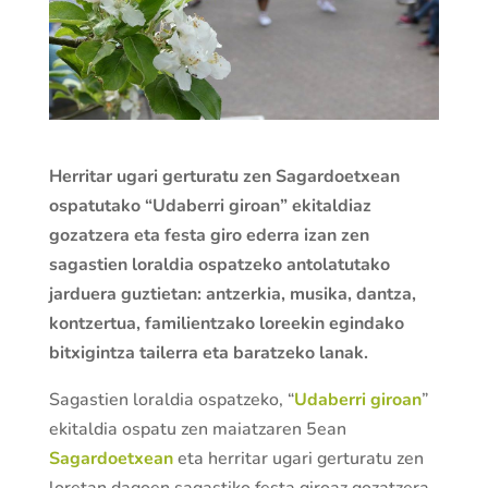
Herritar ugari gerturatu zen Sagardoetxean
ospatutako “Udaberri giroan” ekitaldiaz
gozatzera eta festa giro ederra izan zen
sagastien loraldia ospatzeko antolatutako
jarduera guztietan: antzerkia, musika, dantza,
kontzertua, familientzako loreekin egindako
bitxigintza tailerra eta baratzeko lanak.
Sagastien loraldia ospatzeko, “
Udaberri giroan
”
ekitaldia ospatu zen maiatzaren 5ean
Sagardoetxean
eta herritar ugari gerturatu zen
loretan dagoen sagastiko festa giroaz gozatzera.