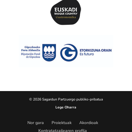
© 2026 Sagardun Partzuergo publiko-pribatua
Lege Oharra
Nor gara
Proiektuak
Akordioak
Kontratatzailearen profila