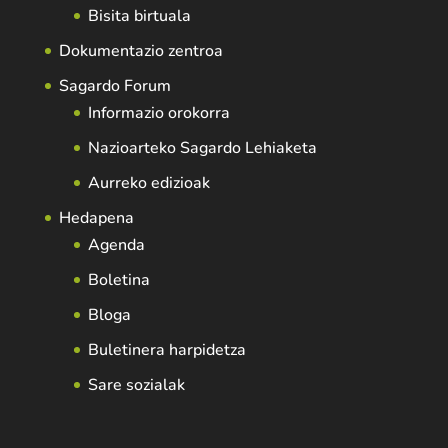
Bisita birtuala
Dokumentazio zentroa
Sagardo Forum
Informazio orokorra
Nazioarteko Sagardo Lehiaketa
Aurreko edizioak
Hedapena
Agenda
Boletina
Bloga
Buletinera harpidetza
Sare sozialak