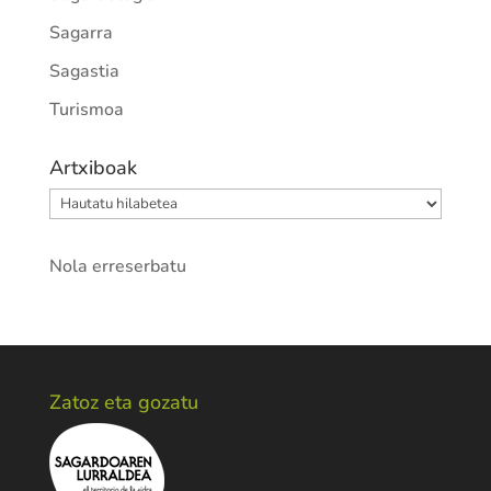
Sagarra
Sagastia
Turismoa
Artxiboak
Artxiboak
Nola erreserbatu
Zatoz eta gozatu