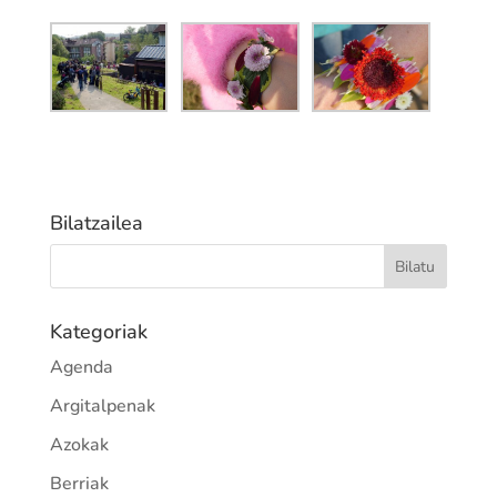
Bilatzailea
Kategoriak
Agenda
Argitalpenak
Azokak
Berriak