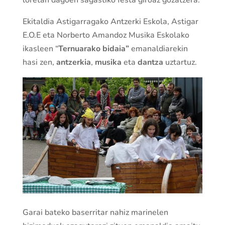
Ekitaldia Astigarragako Antzerki Eskola, Astigar
E.O.E eta Norberto Amandoz Musika Eskolako
ikasleen “
Ternuarako bidaia”
emanaldiarekin
hasi zen,
antzerkia
,
musika
eta
dantza
uztartuz.
Garai bateko baserritar nahiz marinelen