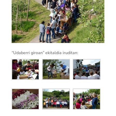
“Udaberri giroan” ekitaldia iruditan: