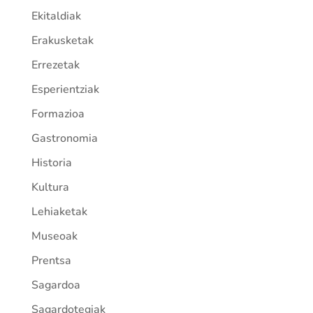
Ekitaldiak
Erakusketak
Errezetak
Esperientziak
Formazioa
Gastronomia
Historia
Kultura
Lehiaketak
Museoak
Prentsa
Sagardoa
Sagardotegiak