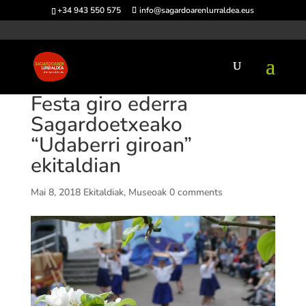
+34 943 550 575
info@sagardoarenlurraldea.eus
Festa giro ederra
Sagardoetxeako
“Udaberri giroan”
ekitaldian
Mai 8, 2018
Ekitaldiak
,
Museoak
0 comments