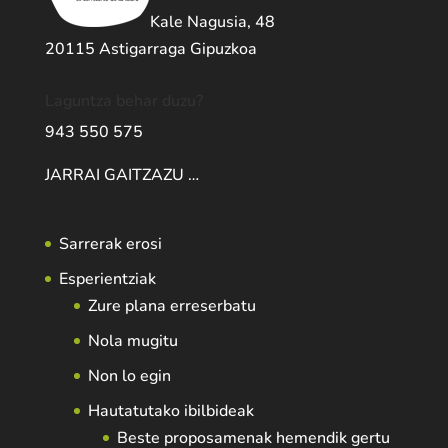
Kale Nagusia, 48
20115 Astigarraga Gipuzkoa
Laguntza behar duzu?
943 550 575
JARRAI GAITZAZU …
Sarrerak erosi
Esperientziak
Zure plana erreserbatu
Nola mugitu
Non lo egin
Hautatutako ibilbideak
Beste proposamenak hemendik gertu