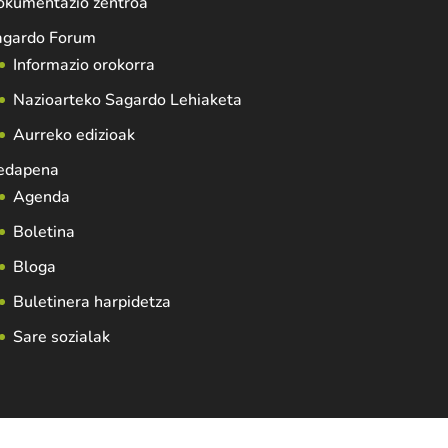
okumentazio zentroa
agardo Forum
Informazio orokorra
Nazioarteko Sagardo Lehiaketa
Aurreko edizioak
edapena
Agenda
Boletina
Bloga
Buletinera harpidetza
Sare sozialak