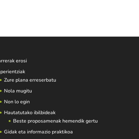
rrerak erosi
perientziak
Zure plana erreserbatu
Nola mugitu
Non lo egin
Hautatutako ibilbideak
Beste proposamenak hemendik gertu
Gidak eta informazio praktikoa