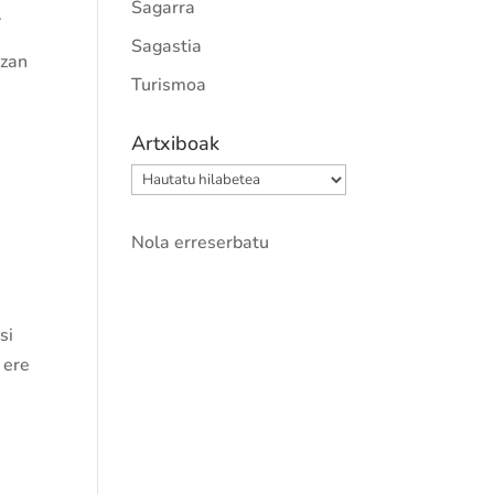
Sagarra
.
Sagastia
izan
Turismoa
Artxiboak
Artxiboak
Nola erreserbatu
si
 ere