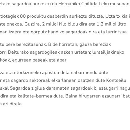
ztako sagardoa aurkeztu du Hernaniko Chillida Leku museoan
dotegiek 80 produktu desberdin aurkeztu dituzte. Uzta txikia 
 onekoa. Guztira, 2 milioi kilo bildu dira eta 1,2 milioi litro
ean izaera eta gorputz handiko sagardoak dira eta lurrintsua.
tu bere berezitasunak. Bide horretan, gauza bereziak
rri Deiturako sagardogileak azken urtetan: lursail jakineko
akoak, egurrean paseak eta abar.
itza eta etorkizuneko apustua dela nabarmendu dute
ar eta sagardo sektoreak elkarlanean osatzen dute Kontseilu
uskal Sagardoa zigilua daramaten sagardoek bi ezaugarri nagu
dira eta kalitate-bermea dute. Baina hirugarren ezaugarri bat
 ari direla.