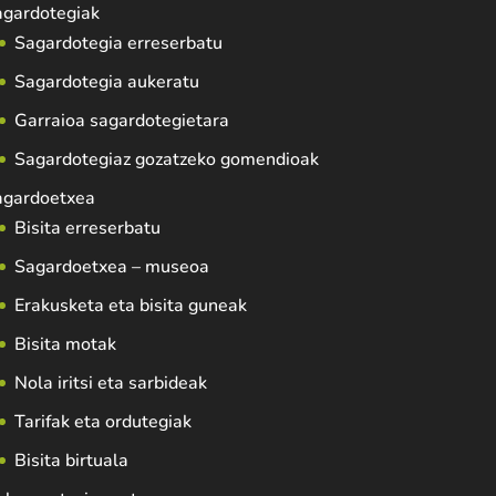
agardotegiak
Sagardotegia erreserbatu
Sagardotegia aukeratu
Garraioa sagardotegietara
Sagardotegiaz gozatzeko gomendioak
agardoetxea
Bisita erreserbatu
Sagardoetxea – museoa
Erakusketa eta bisita guneak
Bisita motak
Nola iritsi eta sarbideak
Tarifak eta ordutegiak
Bisita birtuala