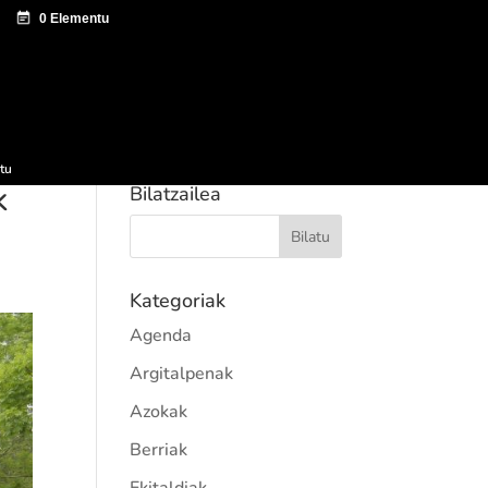
tazio zentroa
Sagardo Forum
Hedapena
tu
k
Bilatzailea
Kategoriak
Agenda
Argitalpenak
Azokak
Berriak