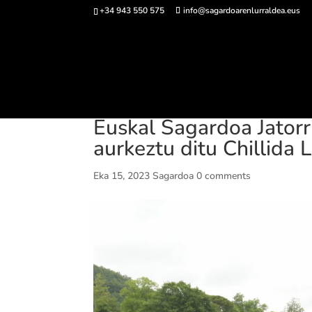
+34 943 550 575
info@sagardoarenlurraldea.eus
Sarrerak 
Euskal Sagardoa Jatorr
aurkeztu ditu Chillida
Eka 15, 2023
Sagardoa
0 comments