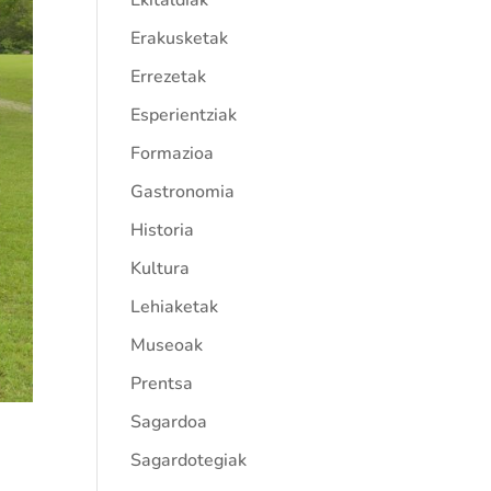
Ekitaldiak
Erakusketak
Errezetak
Esperientziak
Formazioa
Gastronomia
Historia
Kultura
Lehiaketak
Museoak
Prentsa
Sagardoa
Sagardotegiak