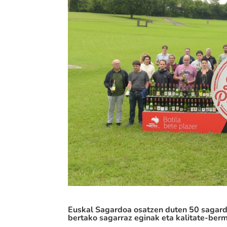
Euskal Sagardoa osatzen duten 50 sagard
bertako sagarraz eginak eta kalitate-ber