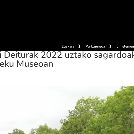
erosi
Esperientziak
Sagardotegiak
Sagardoetxea
Dokumen
Euskara
Partzuergoa
elemen
i Deiturak 2022 uztako sagardoa
 Leku Museoan