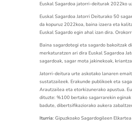
Euskal Sagardoa jatorri-deiturak 2022ko u
Euskal Sagardoa Jatorri Deiturako 50 sagar
da kopuruz 2022koa, baina izaera eta kalitate
Euskal Sagardo egin ahal izan dira. Orokorr
Baina sagardotegi eta sagardo bakoitzak di
merkaturatzen ari dira Euskal Sagardoa Jato
sagardoak, sagar mota jakinekoak, kriantz
Jatorri-deitura urte askotako lanaren ema
sustatzaileek. Erakunde publikoek eta sag
Arautzailea eta etorkizunerako apustua. E
dituzte: %100 bertako sagarrarekin eginak 
badute, dibertsifikaziorako aukera zabaltzen
Iturria
: Gipuzkoako Sagardogileen Elkartea