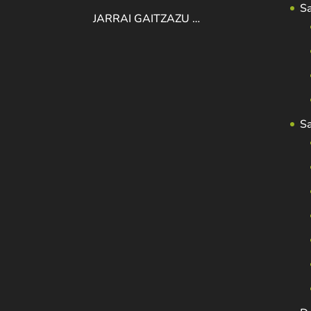
S
JARRAI GAITZAZU …
S