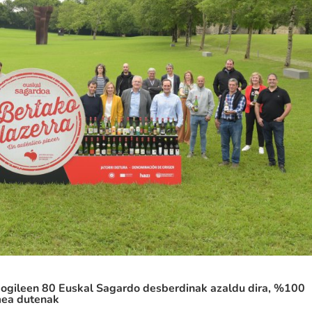
ogileen 80 Euskal Sagardo desberdinak azaldu dira, %100
mea dutenak