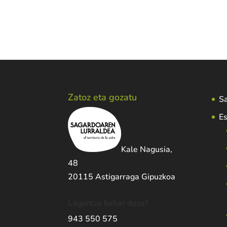
Zatoz eta gozatu
Sa
Es
Kale Nagusia,
48
20115 Astigarraga Gipuzkoa
Laguntza behar duzu?
943 550 575