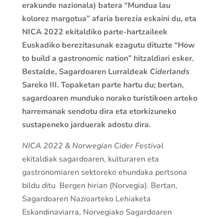
erakunde nazionala) batera “Mundua lau
kolorez margotua” afaria berezia eskaini du, eta
NICA 2022 ekitaldiko parte-hartzaileek
Euskadiko berezitasunak ezagutu dituzte “How
to build a gastronomic nation” hitzaldiari esker.
Bestalde, Sagardoaren Lurraldeak
Ciderlands
Sareko III. Topaketan parte hartu du; bertan,
sagardoaren munduko norako turistikoen arteko
harremanak sendotu dira eta etorkizuneko
sustapeneko jarduerak adostu dira.
NICA 2022 & Norwegian Cider Festival
ekitaldiak sagardoaren, kulturaren eta
gastronomiaren sektoreko ehundaka pertsona
bildu ditu Bergen hirian (Norvegia). Bertan,
Sagardoaren Nazioarteko Lehiaketa
Eskandinaviarra, Norvegiako Sagardoaren