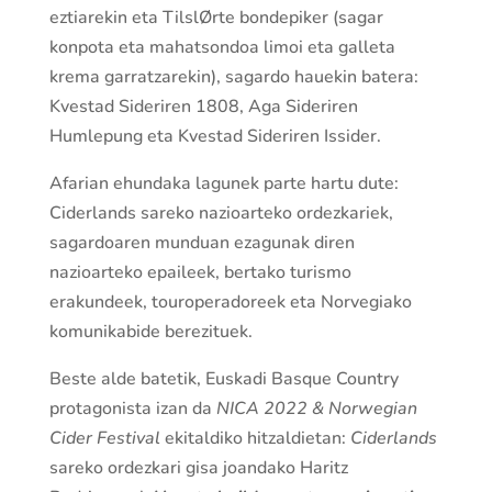
eztiarekin eta TilslØrte bondepiker (sagar
konpota eta mahatsondoa limoi eta galleta
krema garratzarekin), sagardo hauekin batera:
Kvestad Sideriren 1808, Aga Sideriren
Humlepung eta Kvestad Sideriren Issider.
Afarian ehundaka lagunek parte hartu dute:
Ciderlands sareko nazioarteko ordezkariek,
sagardoaren munduan ezagunak diren
nazioarteko epaileek, bertako turismo
erakundeek, touroperadoreek eta Norvegiako
komunikabide berezituek.
Beste alde batetik, Euskadi Basque Country
protagonista izan da
NICA 2022 & Norwegian
Cider Festival
ekitaldiko hitzaldietan:
Ciderlands
sareko ordezkari gisa joandako Haritz