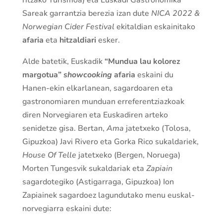
Sareak garrantzia berezia izan dute
NICA 2022 &
Norwegian Cider Festival
ekitaldian eskainitako
afaria
eta
hitzaldiari
esker.
Alde batetik, Euskadik
“Mundua lau kolorez
margotua”
showcooking
afaria
eskaini du
Hanen-ekin elkarlanean, sagardoaren eta
gastronomiaren munduan erreferentziazkoak
diren Norvegiaren eta Euskadiren arteko
senidetze gisa. Bertan,
Ama
jatetxeko (Tolosa,
Gipuzkoa) Javi Rivero eta Gorka Rico sukaldariek,
House Of Telle
jatetxeko (Bergen, Noruega)
Morten Tungesvik sukaldariak eta
Zapiain
sagardotegiko (Astigarraga, Gipuzkoa) Ion
Zapiainek sagardoez lagundutako menu euskal-
norvegiarra eskaini dute: