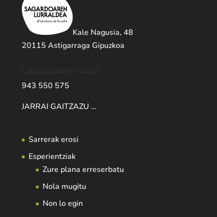
Kale Nagusia, 48
20115 Astigarraga Gipuzkoa
Laguntza behar duzu?
943 550 575
JARRAI GAITZAZU …
Sarrerak erosi
Esperientziak
Zure plana erreserbatu
Nola mugitu
Non lo egin