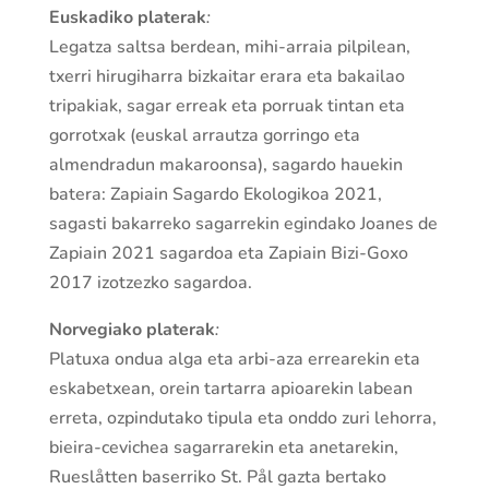
Euskadiko platerak
:
Legatza saltsa berdean, mihi-arraia pilpilean,
txerri hirugiharra bizkaitar erara eta bakailao
tripakiak, sagar erreak eta porruak tintan eta
gorrotxak (euskal arrautza gorringo eta
almendradun makaroonsa), sagardo hauekin
batera: Zapiain Sagardo Ekologikoa 2021,
sagasti bakarreko sagarrekin egindako Joanes de
Zapiain 2021 sagardoa eta Zapiain Bizi-Goxo
2017 izotzezko sagardoa.
Norvegiako platerak
:
Platuxa ondua alga eta arbi-aza errearekin eta
eskabetxean, orein tartarra apioarekin labean
erreta, ozpindutako tipula eta onddo zuri lehorra,
bieira-cevichea sagarrarekin eta anetarekin,
Rueslåtten baserriko St. Pål gazta bertako