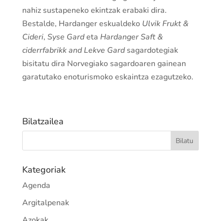
nahiz sustapeneko ekintzak erabaki dira.
Bestalde, Hardanger eskualdeko
Ulvik Frukt &
Cideri
,
Syse Gard
eta
Hardanger Saft &
ciderrfabrikk and Lekve Gard
sagardotegiak
bisitatu dira Norvegiako sagardoaren gainean
garatutako enoturismoko eskaintza ezagutzeko.
Bilatzailea
Kategoriak
Agenda
Argitalpenak
Azokak