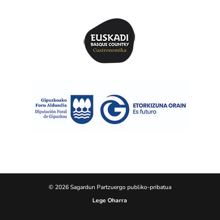
© 2026 Sagardun Partzuergo publiko-pribatua
Lege Oharra