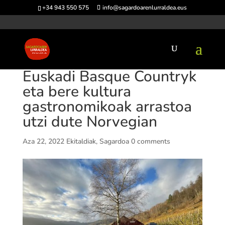
+34 943 550 575
info@sagardoarenlurraldea.eus
Euskadi Basque Countryk
eta bere kultura
gastronomikoak arrastoa
utzi dute Norvegian
Aza 22, 2022
Ekitaldiak
,
Sagardoa
0 comments