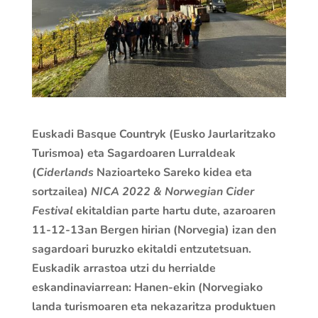
Euskadi Basque Countryk (Eusko Jaurlaritzako
Turismoa) eta Sagardoaren Lurraldeak
(
Ciderlands
Nazioarteko Sareko kidea eta
sortzailea)
NICA 2022 & Norwegian Cider
Festival
ekitaldian parte hartu dute, azaroaren
11-12-13an Bergen hirian (Norvegia) izan den
sagardoari buruzko ekitaldi entzutetsuan.
Euskadik arrastoa utzi du herrialde
eskandinaviarrean: Hanen-ekin (Norvegiako
landa turismoaren eta nekazaritza produktuen