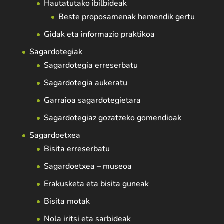
Hautatutako ibilbideak
Beste proposamenak hemendik gertu
Gidak eta informazio praktikoa
Sagardotegiak
Sagardotegia erreserbatu
Sagardotegia aukeratu
Garraioa sagardotegietara
Sagardotegiaz gozatzeko gomendioak
Sagardoetxea
Bisita erreserbatu
Sagardoetxea – museoa
Erakusketa eta bisita guneak
Bisita motak
Nola iritsi eta sarbideak