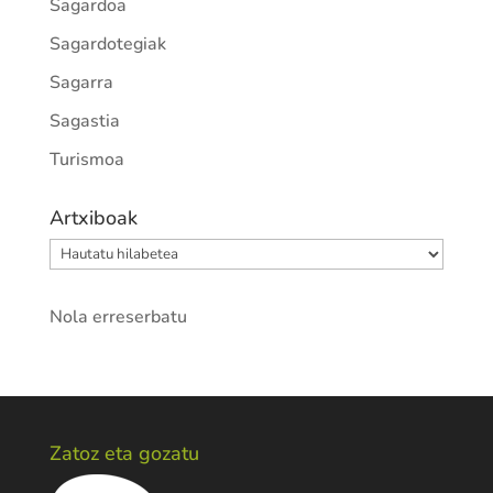
Sagardoa
Sagardotegiak
Sagarra
Sagastia
Turismoa
Artxiboak
Artxiboak
Nola erreserbatu
Zatoz eta gozatu