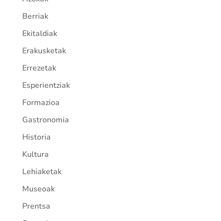
Berriak
Ekitaldiak
Erakusketak
Errezetak
Esperientziak
Formazioa
Gastronomia
Historia
Kultura
Lehiaketak
Museoak
Prentsa