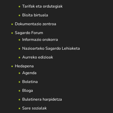
Tarifak eta ordutegiak
Bisita birtuala
Dokumentazio zentroa
Sagardo Forum
Informazio orokorra
Nazioarteko Sagardo Lehiaketa
Aurreko edizioak
Hedapena
Agenda
Boletina
Bloga
Buletinera harpidetza
Sare sozialak