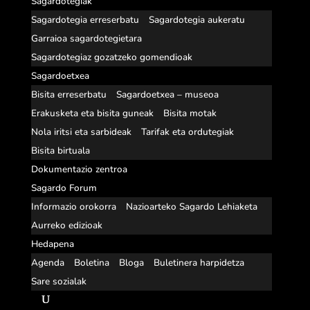
Sagardotegiak
Sagardotegia erreserbatu
Sagardotegia aukeratu
Garraioa sagardotegietara
Sagardotegiaz gozatzeko gomendioak
Sagardoetxea
Bisita erreserbatu
Sagardoetxea – museoa
Erakusketa eta bisita guneak
Bisita motak
Nola iritsi eta sarbideak
Tarifak eta ordutegiak
Bisita birtuala
Dokumentazio zentroa
Sagardo Forum
Informazio orokorra
Nazioarteko Sagardo Lehiaketa
Aurreko edizioak
Hedapena
Agenda
Boletina
Bloga
Buletinera harpidetza
Sare sozialak