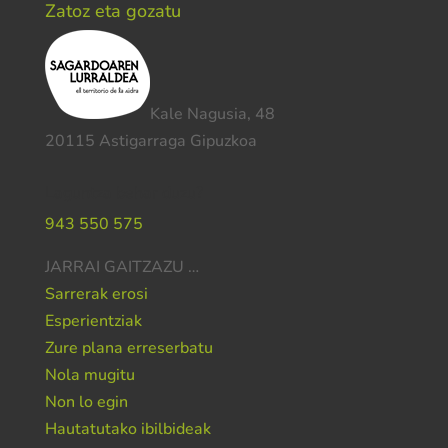
Zatoz eta gozatu
Kale Nagusia, 48
20115 Astigarraga Gipuzkoa
Laguntza behar duzu?
943 550 575
JARRAI GAITZAZU …
Sarrerak erosi
Esperientziak
Zure plana erreserbatu
Nola mugitu
Non lo egin
Hautatutako ibilbideak