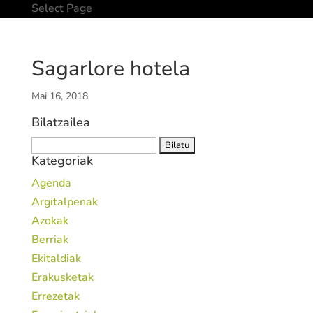
Select Page
Sagarlore hotela
Mai 16, 2018
Bilatzailea
Bilatu:
Kategoriak
Agenda
Argitalpenak
Azokak
Berriak
Ekitaldiak
Erakusketak
Errezetak