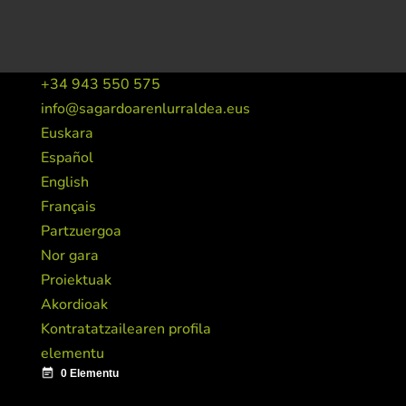
+34 943 550 575
info@sagardoarenlurraldea.eus
Euskara
Español
English
Français
Partzuergoa
Nor gara
Proiektuak
Akordioak
Kontratatzailearen profila
elementu