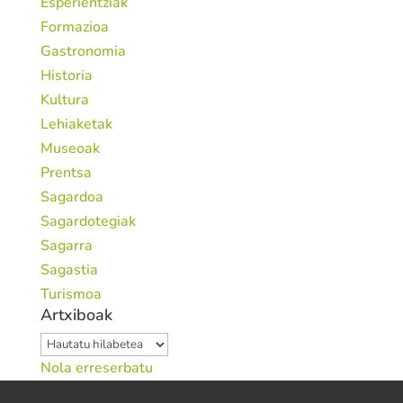
Esperientziak
Formazioa
Gastronomia
Historia
Kultura
Lehiaketak
Museoak
Prentsa
Sagardoa
Sagardotegiak
Sagarra
Sagastia
Turismoa
Artxiboak
Artxiboak
Nola erreserbatu