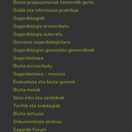
Beste proposamenak hemendik gertu
Gidak eta informazio praktikoa
Sagardotegiak
Sagardotegia erreserbatu
Sagardotegia aukeratu
Garraioa sagardotegietara
Sagardotegiaz gozatzeko gomendioak
Sagardoetxea
Bisita erreserbatu
Sagardoetxea – museoa
Erakusketa eta bisita guneak
Bisita motak
Nola iritsi eta sarbideak
Tarifak eta ordutegiak
Bisita birtuala
Dokumentazio zentroa
Sagardo Forum