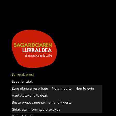
Sarrerak erosi
Esperientziak
Zure plana erreserbatu
Nola mugitu
Non lo egin
Hautatutako ibilbideak
Beste proposamenak hemendik gertu
Gidak eta informazio praktikoa