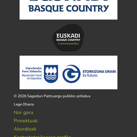
© 2026 Sagardun Partzuergo publiko-pribatua
Lege Oharra
Nor gara
Proiektuak
Akordioak