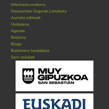
Informazio orokorra
Nazioarteko Sagardo Lehiaketa
Aurreko edizioak
Hedapena
Agenda
Boletina
Bloga
Buletinera harpidetza
Sare sozialak