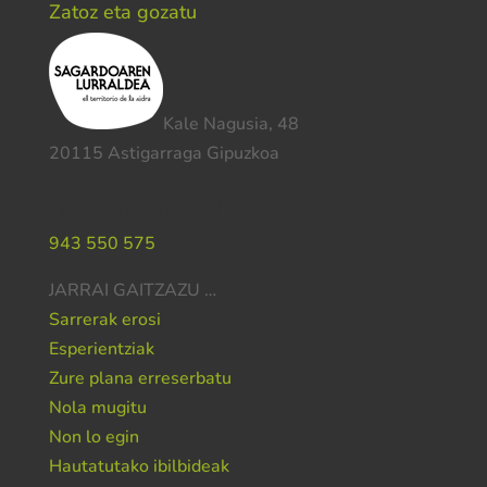
Zatoz eta gozatu
Kale Nagusia, 48
20115 Astigarraga Gipuzkoa
Laguntza behar duzu?
943 550 575
JARRAI GAITZAZU …
Sarrerak erosi
Esperientziak
Zure plana erreserbatu
Nola mugitu
Non lo egin
Hautatutako ibilbideak