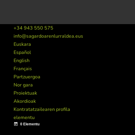
+34 943 550 575
info@sagardoarenlurraldea.eus
Euskara
Español
English
Français
Partzuergoa
Nor gara
Proiektuak
Akordioak
Kontratatzailearen profila
elementu