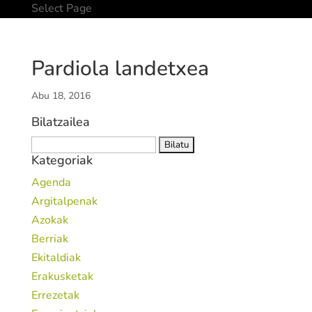
Select Page
Pardiola landetxea
Abu 18, 2016
Bilatzailea
Bilatu:
Kategoriak
Agenda
Argitalpenak
Azokak
Berriak
Ekitaldiak
Erakusketak
Errezetak