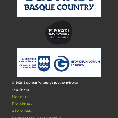
© 2026 Sagardun Partzuergo publiko-pribatua
Lege Oharra
Nor gara
Proiektuak
Akordioak