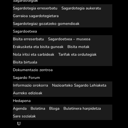
Sagardotegiak
Sagardotegia erreserbatu
Sagardotegia aukeratu
Garraioa sagardotegietara
Sagardotegiaz gozatzeko gomendioak
Sagardoetxea
Bisita erreserbatu
Sagardoetxea – museoa
Erakusketa eta bisita guneak
Bisita motak
Nola iritsi eta sarbideak
Tarifak eta ordutegiak
Bisita birtuala
Dokumentazio zentroa
Sagardo Forum
Informazio orokorra
Nazioarteko Sagardo Lehiaketa
Aurreko edizioak
Hedapena
Agenda
Boletina
Bloga
Buletinera harpidetza
Sare sozialak