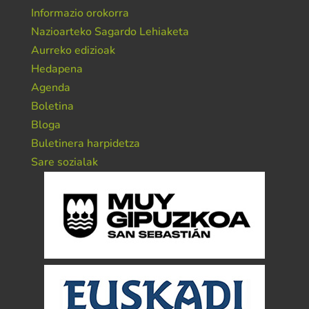
Informazio orokorra
Nazioarteko Sagardo Lehiaketa
Aurreko edizioak
Hedapena
Agenda
Boletina
Bloga
Buletinera harpidetza
Sare sozialak