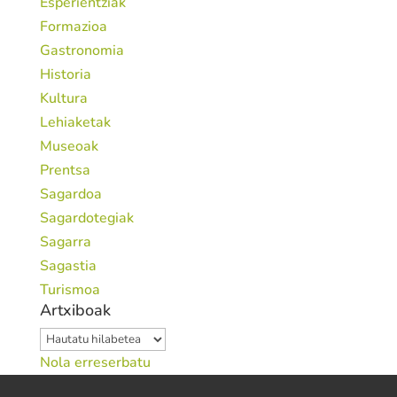
Esperientziak
Formazioa
Gastronomia
Historia
Kultura
Lehiaketak
Museoak
Prentsa
Sagardoa
Sagardotegiak
Sagarra
Sagastia
Turismoa
Artxiboak
Artxiboak
Nola erreserbatu