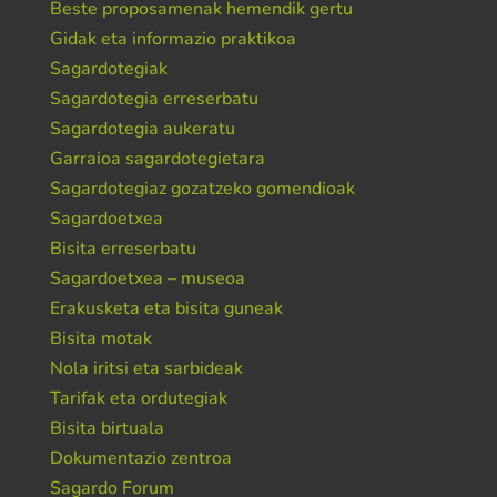
Beste proposamenak hemendik gertu
Gidak eta informazio praktikoa
Sagardotegiak
Sagardotegia erreserbatu
Sagardotegia aukeratu
Garraioa sagardotegietara
Sagardotegiaz gozatzeko gomendioak
Sagardoetxea
Bisita erreserbatu
Sagardoetxea – museoa
Erakusketa eta bisita guneak
Bisita motak
Nola iritsi eta sarbideak
Tarifak eta ordutegiak
Bisita birtuala
Dokumentazio zentroa
Sagardo Forum