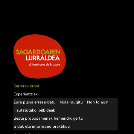
Sarrerak erosi
Esperientziak
Zure plana erreserbatu
Nola mugitu
Non lo egin
Hautatutako ibilbideak
Beste proposamenak hemendik gertu
Gidak eta informazio praktikoa