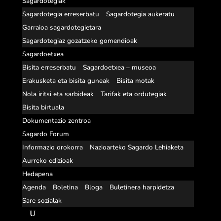
Sagardotegiak
Sagardotegia erreserbatu
Sagardotegia aukeratu
Garraioa sagardotegietara
Sagardotegiaz gozatzeko gomendioak
Sagardoetxea
Bisita erreserbatu
Sagardoetxea – museoa
Erakusketa eta bisita guneak
Bisita motak
Nola iritsi eta sarbideak
Tarifak eta ordutegiak
Bisita birtuala
Dokumentazio zentroa
Sagardo Forum
Informazio orokorra
Nazioarteko Sagardo Lehiaketa
Aurreko edizioak
Hedapena
Agenda
Boletina
Bloga
Buletinera harpidetza
Sare sozialak