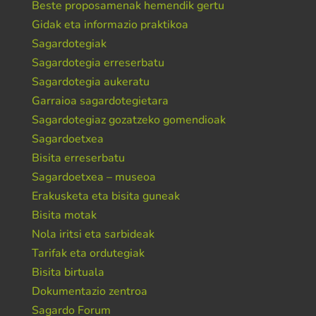
Beste proposamenak hemendik gertu
Gidak eta informazio praktikoa
Sagardotegiak
Sagardotegia erreserbatu
Sagardotegia aukeratu
Garraioa sagardotegietara
Sagardotegiaz gozatzeko gomendioak
Sagardoetxea
Bisita erreserbatu
Sagardoetxea – museoa
Erakusketa eta bisita guneak
Bisita motak
Nola iritsi eta sarbideak
Tarifak eta ordutegiak
Bisita birtuala
Dokumentazio zentroa
Sagardo Forum