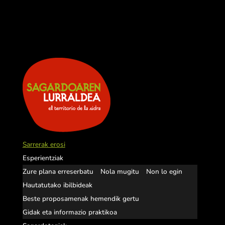
Sarrerak erosi
Esperientziak
Zure plana erreserbatu
Nola mugitu
Non lo egin
Hautatutako ibilbideak
Beste proposamenak hemendik gertu
Gidak eta informazio praktikoa