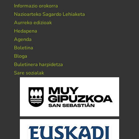
Informazio orokorra
Nazioarteko Sagardo Lehiaketa
Aurreko edizioak
Hedapena
Agenda
Boletina
Bloga
Buletinera harpidetza
Sare sozialak