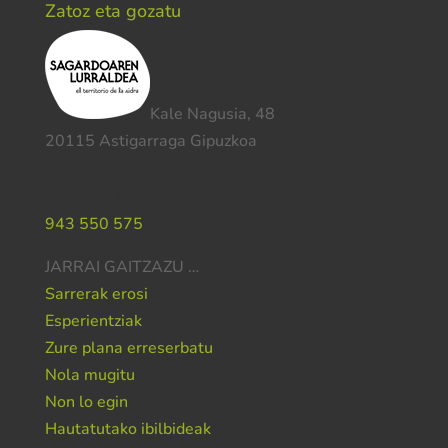
Zatoz eta gozatu
Kale Nagusia, 48
20115 Astigarraga Gipuzkoa
Laguntza behar duzu?
943 550 575
JARRAI GAITZAZU …
Sarrerak erosi
Esperientziak
Zure plana erreserbatu
Nola mugitu
Non lo egin
Hautatutako ibilbideak