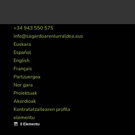
+34 943 550 575
info@sagardoarenlurraldea.eus
Euskara
Español
English
Français
Partzuergoa
Nor gara
Proiektuak
Akordioak
Kontratatzailearen profila
elementu