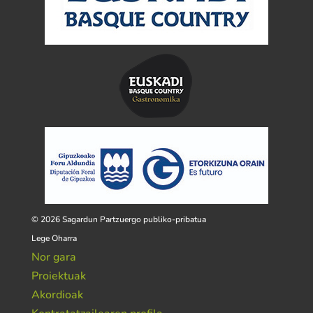
© 2026 Sagardun Partzuergo publiko-pribatua
Lege Oharra
Nor gara
Proiektuak
Akordioak