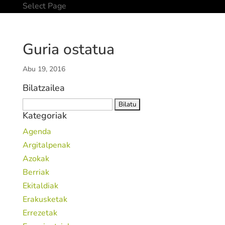
Select Page
Guria ostatua
Abu 19, 2016
Bilatzailea
Bilatu:
Kategoriak
Agenda
Argitalpenak
Azokak
Berriak
Ekitaldiak
Erakusketak
Errezetak