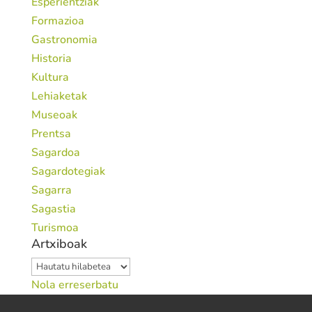
Esperientziak
Formazioa
Gastronomia
Historia
Kultura
Lehiaketak
Museoak
Prentsa
Sagardoa
Sagardotegiak
Sagarra
Sagastia
Turismoa
Artxiboak
Artxiboak
Nola erreserbatu