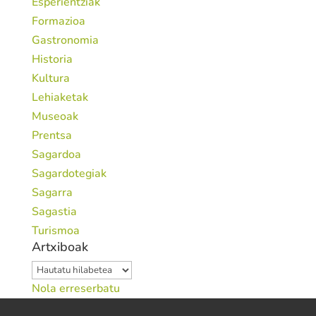
Esperientziak
Formazioa
Gastronomia
Historia
Kultura
Lehiaketak
Museoak
Prentsa
Sagardoa
Sagardotegiak
Sagarra
Sagastia
Turismoa
Artxiboak
Artxiboak
Nola erreserbatu