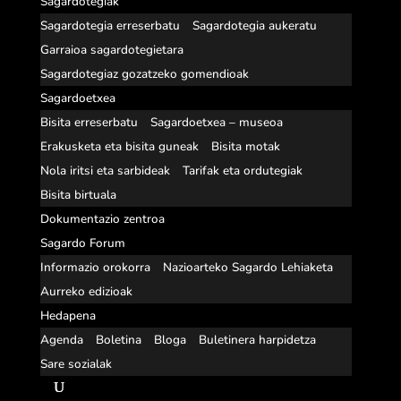
Sagardotegiak
Sagardotegia erreserbatu
Sagardotegia aukeratu
Garraioa sagardotegietara
Sagardotegiaz gozatzeko gomendioak
Sagardoetxea
Bisita erreserbatu
Sagardoetxea – museoa
Erakusketa eta bisita guneak
Bisita motak
Nola iritsi eta sarbideak
Tarifak eta ordutegiak
Bisita birtuala
Dokumentazio zentroa
Sagardo Forum
Informazio orokorra
Nazioarteko Sagardo Lehiaketa
Aurreko edizioak
Hedapena
Agenda
Boletina
Bloga
Buletinera harpidetza
Sare sozialak