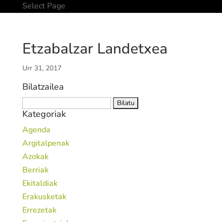
Select Page
Etzabalzar Landetxea
Urr 31, 2017
Bilatzailea
Bilatu:
Kategoriak
Agenda
Argitalpenak
Azokak
Berriak
Ekitaldiak
Erakusketak
Errezetak