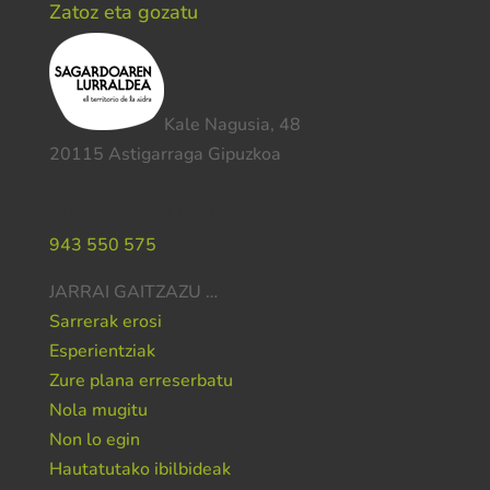
Zatoz eta gozatu
Kale Nagusia, 48
20115 Astigarraga Gipuzkoa
Laguntza behar duzu?
943 550 575
JARRAI GAITZAZU …
Sarrerak erosi
Esperientziak
Zure plana erreserbatu
Nola mugitu
Non lo egin
Hautatutako ibilbideak