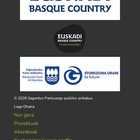
© 2026 Sagardun Partzuergo publiko-pribatua
Lege Oharra
Nor gara
Proiektuak
Akordioak