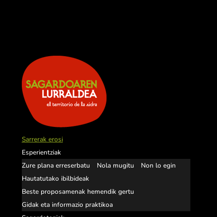
Sarrerak erosi
Esperientziak
Zure plana erreserbatu
Nola mugitu
Non lo egin
Hautatutako ibilbideak
Beste proposamenak hemendik gertu
Gidak eta informazio praktikoa