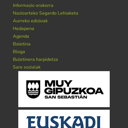
Informazio orokorra
Nazioarteko Sagardo Lehiaketa
Aurreko edizioak
Hedapena
Agenda
Boletina
Bloga
Buletinera harpidetza
Sare sozialak