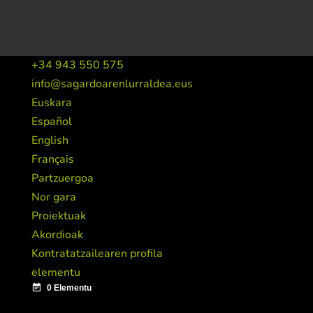
+34 943 550 575
info@sagardoarenlurraldea.eus
Euskara
Español
English
Français
Partzuergoa
Nor gara
Proiektuak
Akordioak
Kontratatzailearen profila
elementu