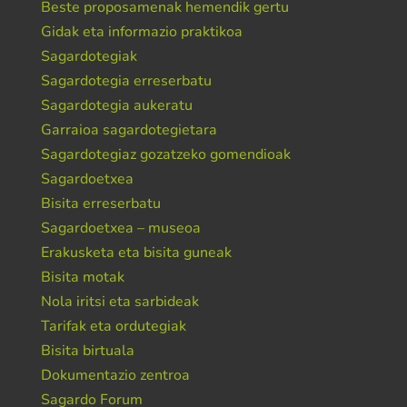
Beste proposamenak hemendik gertu
Gidak eta informazio praktikoa
Sagardotegiak
Sagardotegia erreserbatu
Sagardotegia aukeratu
Garraioa sagardotegietara
Sagardotegiaz gozatzeko gomendioak
Sagardoetxea
Bisita erreserbatu
Sagardoetxea – museoa
Erakusketa eta bisita guneak
Bisita motak
Nola iritsi eta sarbideak
Tarifak eta ordutegiak
Bisita birtuala
Dokumentazio zentroa
Sagardo Forum